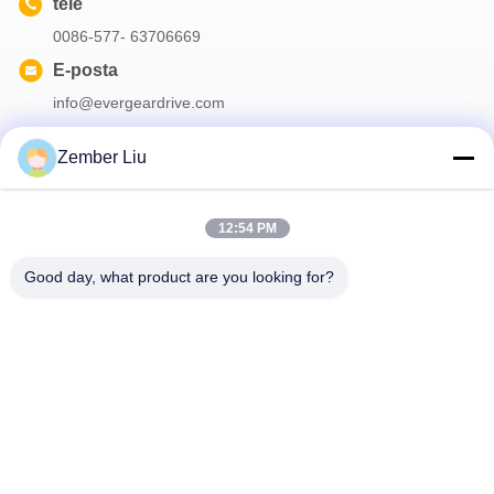
tele
0086-577- 63706669
E-posta
info@evergeardrive.com
Zember Liu
Bültenimiz
12:54 PM
İndirimler ve daha fazlası için bültenimize abone olun.
Good day, what product are you looking for?