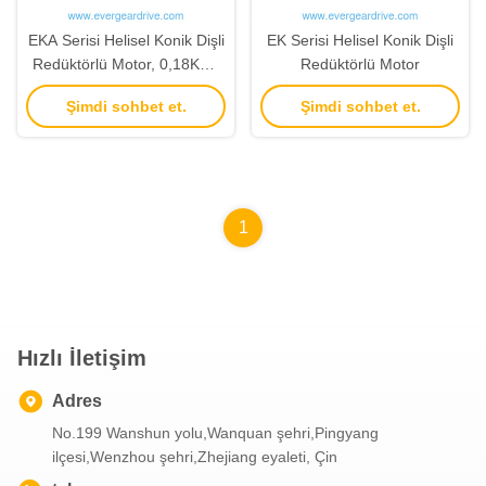
EKA Serisi Helisel Konik Dişli
EK Serisi Helisel Konik Dişli
Redüktörlü Motor, 0,18KW-
Redüktörlü Motor
200KW Güç Aralığı ve 5-
Şimdi sohbet et.
Şimdi sohbet et.
33000 Oran Aralığı, Boş Şaft
Özelliği
1
Hızlı İletişim
Adres
No.199 Wanshun yolu,Wanquan şehri,Pingyang
ilçesi,Wenzhou şehri,Zhejiang eyaleti, Çin