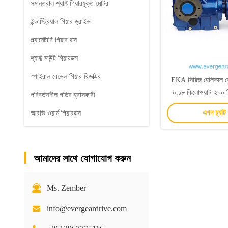
সমান্তরাল শ্যাফ্ট গিয়ারযুক্ত মোটর
ইন্ডাস্ট্রিয়াল গিয়ার ড্রাইভ
প্ল্যানেটারি গিয়ার বক্স
শ্যাফ্ট মাউন্ট গিয়ারবক্স
স্পাইরাল বেভেল গিয়ার রিডাক্টর
EKA সিরিজ হেলিকাল বে
০.১৮ কিলোওয়াট-২০০ ক
পরিবর্তনশীল গতির হ্রাসকারী
রেঞ্জ এবং ৫-৩৩০০০ অনুপ
এখন চ্যাট
আরভি ওয়ার্ম গিয়ারবক্স
বৈশিষ্ট্যয
আমাদের সাথে যোগাযোগ করুন
Ms. Zember
info@evergeardrive.com