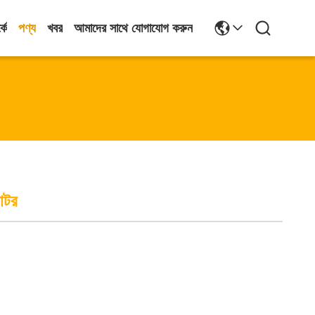
কে
পণ্য
খবর
আমাদের সাথে যোগাযোগ করুন
োটর