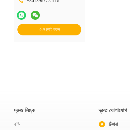
+8613967775116
এখন চ্যাট করুন
দ্রুত লিঙ্ক
দ্রুত যোগাযোগ
বাড়ি
ঠিকানা