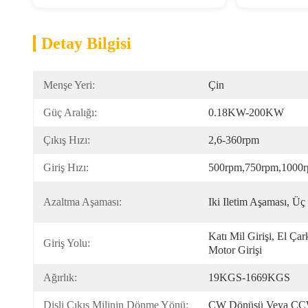
Detay Bilgisi
Menşe Yeri:
Çin
Güç Aralığı:
0.18KW-200KW
Çıkış Hızı:
2,6-360rpm
Giriş Hızı:
500rpm,750rpm,1000r
Azaltma Aşaması:
Iki Iletim Aşaması, Üç
Katı Mil Girişi, El Çar
Giriş Yolu:
Motor Girişi
Ağırlık:
19KGS-1669KGS
Dişli Çıkış Milinin Dönme Yönü:
CW Dönüşü Veya C