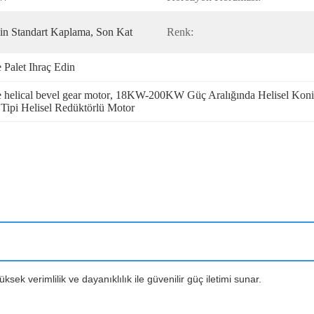
çin Standart Kaplama, Son Kat
Renk:
 Palet Ihraç Edin
elical bevel gear motor
, 
18KW-200KW Güç Aralığında Helisel Konik
 Tipi Helisel Redüktörlü Motor
ksek verimlilik ve dayanıklılık ile güvenilir güç iletimi sunar.