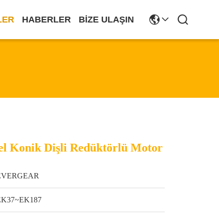
LER
HABERLER
BIZE ULAŞIN
el Konik Dişli Redüktörlü Motor
EVERGEAR
EK37~EK187