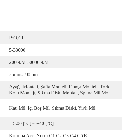
ISO,CE
5-33000
200N.m-50000N.m
25mm-190mm
Ayağa Monteli, Şafta Monteli, Flanşa Monteli, Tork 
Kolu Montajı, Sıkma Diski Montajı, Spline Mil Mon
Katı Mil, Içi Boş Mil, Sıkma Diski, Yivli Mil
-15.00 [°C] ~ +40 [°C]
Koruma Acc. Norm C1,C2,C3,C4,C5'e