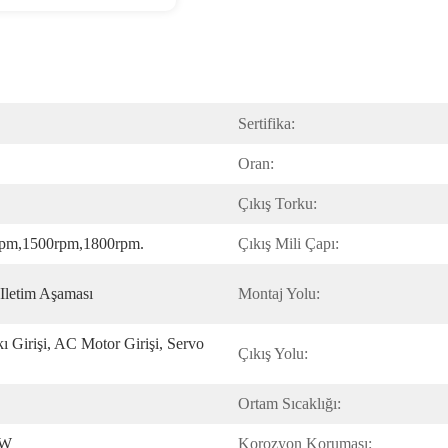
Sertifika:
Oran:
Çıkış Torku:
pm,1500rpm,1800rpm.
Çıkış Mili Çapı:
 Iletim Aşaması
Montaj Yolu:
kı Girişi, AC Motor Girişi, Servo 
Çıkış Yolu:
Ortam Sıcaklığı:
CW
Korozyon Koruması: