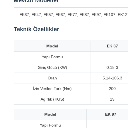
Mevcut Modeller
EK37, EK47, EK57, EK67, EK77, EK87, EK97, EK107, EK12
Teknik Özellikler
Model
EK 37
Yapı Formu
Giriş Gücü (KW)
0.18-3
Oran
5.14-106.3
İzin Verilen Tork (Nm)
200
Ağırlık (KGS)
19
Model
EK 97
Yapı Formu