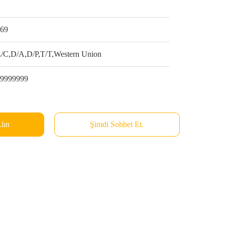
1
$69
/C,D/A,D/P,T/T,Western Union
99999999
Alın
Şimdi Sohbet Et.