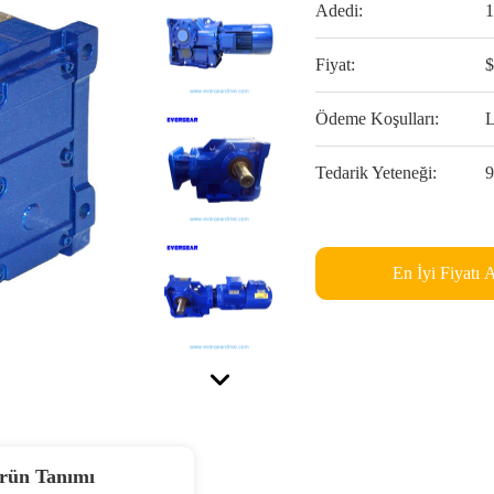
Adedi:
Fiyat:
Ödeme Koşulları:
L
Tedarik Yeteneği:
En İyi Fiyatı 
rün Tanımı