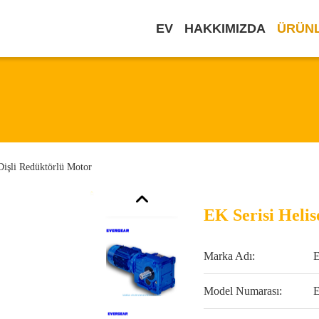
EV
HAKKIMIZDA
ÜRÜN
Dişli Redüktörlü Motor
EK Serisi Helis
Marka Adı:
Model Numarası: