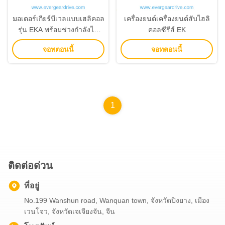
มอเตอร์เกียร์บีเวลแบบเฮลิคอล
เครื่องยนต์เครื่องยนต์สับไฮลิ
รุ่น EKA พร้อมช่วงกำลังไฟ
คอลซีรีส์ EK
0.18KW-200KW และอัตราทด
จอทตอนนี้
จอทตอนนี้
5-33000 พร้อมเพลาแบบกลวง
1
ติดต่อด่วน
ที่อยู่
No.199 Wanshun road, Wanquan town, จังหวัดปิงยาง, เมือง
เวนโจว, จังหวัดเจเจียงจัน, จีน