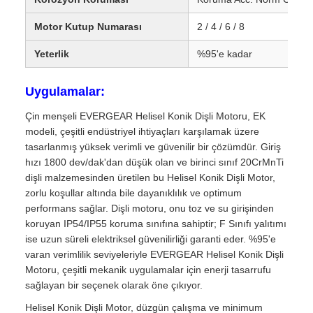
Motor Kutup Numarası
2 / 4 / 6 / 8
Yeterlik
%95'e kadar
Uygulamalar:
Çin menşeli EVERGEAR Helisel Konik Dişli Motoru, EK
modeli, çeşitli endüstriyel ihtiyaçları karşılamak üzere
tasarlanmış yüksek verimli ve güvenilir bir çözümdür. Giriş
hızı 1800 dev/dak'dan düşük olan ve birinci sınıf 20CrMnTi
dişli malzemesinden üretilen bu Helisel Konik Dişli Motor,
zorlu koşullar altında bile dayanıklılık ve optimum
performans sağlar. Dişli motoru, onu toz ve su girişinden
koruyan IP54/IP55 koruma sınıfına sahiptir; F Sınıfı yalıtımı
ise uzun süreli elektriksel güvenilirliği garanti eder. %95'e
varan verimlilik seviyeleriyle EVERGEAR Helisel Konik Dişli
Motoru, çeşitli mekanik uygulamalar için enerji tasarrufu
sağlayan bir seçenek olarak öne çıkıyor.
Helisel Konik Dişli Motor, düzgün çalışma ve minimum