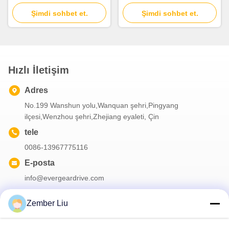
ayak monte flens monte
demir ve 20CrMnTi ile inşa
sanayi güç aktarım çözümü
Şimdi sohbet et.
edilmiş ve % 95'e kadar
Şimdi sohbet et.
verimlilik göstermiştir.
Hızlı İletişim
Adres
No.199 Wanshun yolu,Wanquan şehri,Pingyang
ilçesi,Wenzhou şehri,Zhejiang eyaleti, Çin
tele
0086-13967775116
E-posta
info@evergeardrive.com
Zember Liu