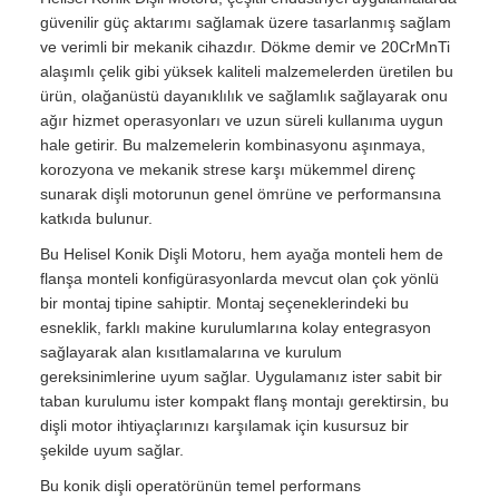
güvenilir güç aktarımı sağlamak üzere tasarlanmış sağlam
ve verimli bir mekanik cihazdır. Dökme demir ve 20CrMnTi
alaşımlı çelik gibi yüksek kaliteli malzemelerden üretilen bu
ürün, olağanüstü dayanıklılık ve sağlamlık sağlayarak onu
ağır hizmet operasyonları ve uzun süreli kullanıma uygun
hale getirir. Bu malzemelerin kombinasyonu aşınmaya,
korozyona ve mekanik strese karşı mükemmel direnç
sunarak dişli motorunun genel ömrüne ve performansına
katkıda bulunur.
Bu Helisel Konik Dişli Motoru, hem ayağa monteli hem de
flanşa monteli konfigürasyonlarda mevcut olan çok yönlü
bir montaj tipine sahiptir. Montaj seçeneklerindeki bu
esneklik, farklı makine kurulumlarına kolay entegrasyon
sağlayarak alan kısıtlamalarına ve kurulum
gereksinimlerine uyum sağlar. Uygulamanız ister sabit bir
taban kurulumu ister kompakt flanş montajı gerektirsin, bu
dişli motor ihtiyaçlarınızı karşılamak için kusursuz bir
şekilde uyum sağlar.
Bu konik dişli operatörünün temel performans