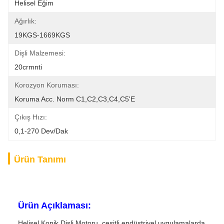
Helisel Eğim
Ağırlık:
19KGS-1669KGS
Dişli Malzemesi:
20crmnti
Korozyon Koruması:
Koruma Acc. Norm C1,C2,C3,C4,C5'e
Çıkış Hızı:
0,1-270 Dev/dak
Ürün Tanımı
Ürün Açıklaması:
Helisel Konik Dişli Motoru, çeşitli endüstriyel uygulamalarda