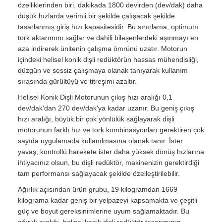
özelliklerinden biri, dakikada 1800 devirden (dev/dak) daha
düşük hızlarda verimli bir şekilde çalışacak şekilde
tasarlanmış giriş hızı kapasitesidir. Bu sınırlama, optimum
tork aktarımını sağlar ve dahili bileşenlerdeki aşınmayı en
aza indirerek ünitenin çalışma ömrünü uzatır. Motorun
içindeki helisel konik dişli redüktörün hassas mühendisliği,
düzgün ve sessiz çalışmaya olanak tanıyarak kullanım
sırasında gürültüyü ve titreşimi azaltır.
Helisel Konik Dişli Motorunun çıkış hızı aralığı 0,1
dev/dak'dan 270 dev/dak'ya kadar uzanır. Bu geniş çıkış
hızı aralığı, büyük bir çok yönlülük sağlayarak dişli
motorunun farklı hız ve tork kombinasyonları gerektiren çok
sayıda uygulamada kullanılmasına olanak tanır. İster
yavaş, kontrollü harekete ister daha yüksek dönüş hızlarına
ihtiyacınız olsun, bu dişli redüktör, makinenizin gerektirdiği
tam performansı sağlayacak şekilde özelleştirilebilir.
Ağırlık açısından ürün grubu, 19 kilogramdan 1669
kilograma kadar geniş bir yelpazeyi kapsamakta ve çeşitli
güç ve boyut gereksinimlerine uyum sağlamaktadır. Bu