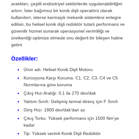
aralıkları, çeşitli endüstriyel sektörlerde uygulanabilirliğini
artırır. İster bağımsız bir konik dişli operatörü olarak
kullanılsın, isterse karmaşık mekanik sistemlere entegre
edilsin, bu helisel konik dişli redüktör tutarlı performans ve
güvenilir hizmet sunarak operasyonel verimliliği ve
üretkenliği optimize etmede onu değerli bir bileşen haline
getirir.
Özellikler:
Ürün adı: Helisel Konik Dişli Motoru
Korozyona Karşı Koruma: C1, C2, C3, C4 ve C5
Normlarına göre koruma
Çıkış Hızı Aralığı: 0,1 ila 270 dev/dak
Yalıtım Sınıfı: Gelişmiş termal direnç için F Sınıfı
Giriş Hızı: 1800 dev/dak'dan az
Çıkış Torku: Yüksek performans için 1500 Nm'ye
kadar
Tip: Yüksek verimli Konik Dişli Redüktör