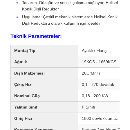
Tasarım: Düzgün ve sessiz çalışma sağlayan Helisel
Konik Dişli Redüktör
Uygulama: Çeşitli mekanik sistemlerde Helisel Konik
Dişli Redüktörü olarak kullanım için idealdir
Teknik Parametreler:
Montaj Tipi
Ayaklı / Flanşlı
Ağırlık
19KGS - 1669KGS
Dişli Malzemesi
20CrMnTi
Çıkış Hızı
0,1 - 270 dev/dak
Nominal Güç
0,18 - 200 KW
Yalıtım Sınıfı
F Sınıfı
Giriş Hızı
1800 dev/dk'dan az
Korozyon Koruması
Koruma Acc. Norm C1, C2