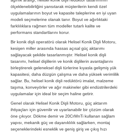
ağırlık aralığı, helisel konik dişli redüktör tasarımının
ölçeklenebilirliğini yansıtarak müşterilerin kendi özel
uygulamalarının boyut ve kapasite taleplerine en iyi uyan
modeli seçmelerine olanak tanır. Boyut ve ağırlıktaki
farklılıklara rağmen tüm modeller tutarlı kalite ve
performans standartlarını korur.
Bir konik dişli operatörü olarak Helisel Konik Dişli Motoru,
kesişen miller arasında hassas açısal güç aktarımı
sağlayacak şekilde tasarlanmıştır. Helisel konik dişli
tasarımı, helisel dişlilerin ve konik dişlilerin avantajlarını
birleştirerek geleneksel dişli türlerine kıyasla gelişmiş yük
kapasitesi, daha düzgün çalışma ve daha yüksek verimlilik
sağlar. Bu, helisel konik dişli redüktörü imalat, malzeme
taşıma, konveyörler ve ağır makineler gibi endüstrilerdeki
uygulamalar için ideal bir seçim haline getirir.
Genel olarak Helisel Konik Dişli Motoru, güç aktarım
ihtiyaçları için güvenilir ve uyarlanabilir bir çözüm olarak
öne çıkıyor. Dökme demir ve 20CrMnTi kullanan sağlam
yapısı, mekanik güç ve dayanıklılık sağlarken, montaj
seçeneklerindeki esneklik ve geniş giriş ve çıkış hızı