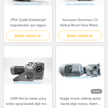
IP54 Çeşitli Endüstriyel
Korozyon Koruması C3
Uygulamalar için Uygun
Helical Bevel Gear Motoru
40Cr ve 20CrMnTi Akçayı
Ağır Görev için İdeal
Malzemesi Olan Helical
Şimdi sohbet et.
Şimdi sohbet et.
Bevel Gear Motor
Video
1500 Nm'ye kadar çıkış
Ayağa monte edilmiş spiral
torklu spiral kavisli dişli motor
kavisli dişli motoru dökme