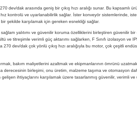
a 270 dev/dak arasında geniş bir çıkış hızı aralığı sunar. Bu kapsamlı ü
 kontrolü ve uyarlanabilirlik sağlar. İster konveyör sistemlerinde, ister
li bir şekilde karşılamak için gereken esnekliği sağlar.
ni, sağlam yalıtımı ve güvenilir koruma özelliklerini birleştiren güvenilir 
ltü ve titreşimle verimli güç aktarımı sağlarken, F Sınıfı izolasyon ve IP
1 ila 270 dev/dak çok yönlü çıkış hızı aralığıyla bu motor, çok çeşitli 
rtırmak, bakım maliyetlerini azaltmak ve ekipmanlarının ömrünü uzatmak i
ruma derecesinin birleşimi, onu üretim, malzeme taşıma ve otomasyon dahi
gelişen ihtiyaçlarını karşılamak üzere tasarlanmış güvenilir, verimli ve 