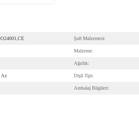
SO24001,CE
Şaft Malzemesi:
Malzeme:
Ağırlık:
n Az
Dişli Tipi:
Ambalaj Bilgileri: