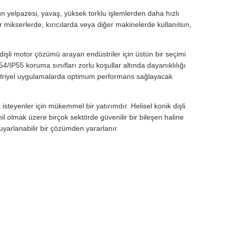
rün yelpazesi, yavaş, yüksek torklu işlemlerden daha hızlı
 mikserlerde, kırıcılarda veya diğer makinelerde kullanılsın,
bir dişli motor çözümü arayan endüstriler için üstün bir seçimi
54/IP55 koruma sınıfları zorlu koşullar altında dayanıklılığı
endüstriyel uygulamalarda optimum performans sağlayacak
steyenler için mükemmel bir yatırımdır. Helisel konik dişli
l olmak üzere birçok sektörde güvenilir bir bileşen haline
uyarlanabilir bir çözümden yararlanır.