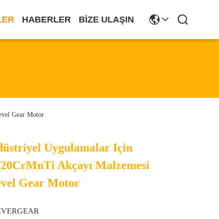
LER
HABERLER
BIZE ULAŞIN
evel Gear Motor
düstriyel Uygulamalar Için
 20CrMnTi Akçayı Malzemesi
evel Gear Motor
EVERGEAR