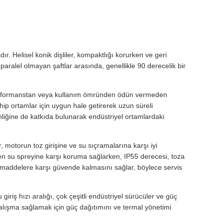
r. Helisel konik dişliler, kompaktlığı korurken ve geri
paralel olmayan şaftlar arasında, genellikle 90 derecelik bir
nın performanstan veya kullanım ömründen ödün vermeden
ip ortamlar için uygun hale getirerek uzun süreli
enliğine de katkıda bulunarak endüstriyel ortamlardaki
r, motorun toz girişine ve su sıçramalarına karşı iyi
nden su spreyine karşı koruma sağlarken, IP55 derecesi, toza
i maddelere karşı güvende kalmasını sağlar, böylece servis
iriş hızı aralığı, çok çeşitli endüstriyel sürücüler ve güç
alışma sağlamak için güç dağıtımını ve termal yönetimi