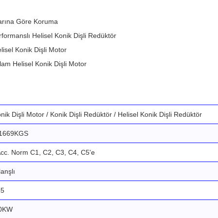
larına Göre Koruma
erformanslı Helisel Konik Dişli Redüktör
lisel Konik Dişli Motor
am Helisel Konik Dişli Motor
nik Dişli Motor / Konik Dişli Redüktör / Helisel Konik Dişli Redüktör
 1669KGS
cc. Norm C1, C2, C3, C4, C5'e
lanşlı
55
00KW