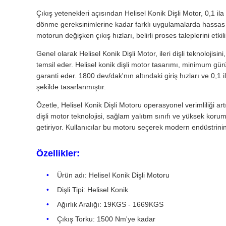
Çıkış yetenekleri açısından Helisel Konik Dişli Motor, 0,1 il
dönme gereksinimlerine kadar farklı uygulamalarda hassas hız
motorun değişken çıkış hızları, belirli proses taleplerini etki
Genel olarak Helisel Konik Dişli Motor, ileri dişli teknolojisi
temsil eder. Helisel konik dişli motor tasarımı, minimum gürü
garanti eder. 1800 dev/dak'nın altındaki giriş hızları ve 0,
şekilde tasarlanmıştır.
Özetle, Helisel Konik Dişli Motoru operasyonel verimliliği a
dişli motor teknolojisi, sağlam yalıtım sınıfı ve yüksek ko
getiriyor. Kullanıcılar bu motoru seçerek modern endüstrinin 
Özellikler:
Ürün adı: Helisel Konik Dişli Motoru
Dişli Tipi: Helisel Konik
Ağırlık Aralığı: 19KGS - 1669KGS
Çıkış Torku: 1500 Nm'ye kadar