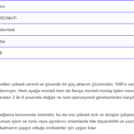
ğim
20CrMnTi
 dev/dak
dar
 8
len yüksek verimli ve güvenilir bir güç aktarım çözümüdür. %95'e varan v
mıştır. Hem ayağa monteli hem de flanşa monteli montaj tipleri mevcu
arı 2 ile 8 arasında değişir ve özel operasyonel gereksinimleri karşılam
 sağlama konusunda üstündür, bu da onu yüksek tork ve düzgün çalışma g
ması içerir ve zorlu veya aşındırıcı ortamlarda bile dayanıklılık ve u
almanın yaygın olduğu endüstriler için uygun kılar.