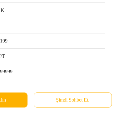
EK
1
$199
T/T
999999
Alın
Şimdi Sohbet Et.