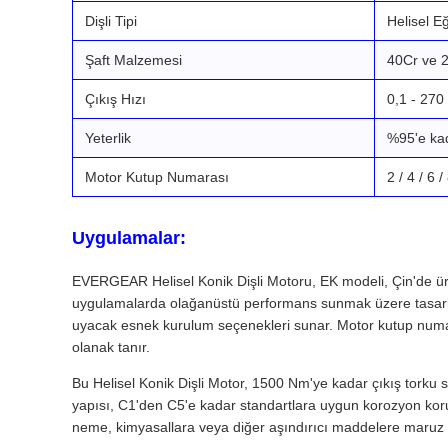
Dişli Tipi
Helisel E
Şaft Malzemesi
40Cr ve 
Çıkış Hızı
0,1 - 270
Yeterlik
%95'e ka
Motor Kutup Numarası
2 / 4 / 6 /
Uygulamalar:
EVERGEAR Helisel Konik Dişli Motoru, EK modeli, Çin'de üreti
uygulamalarda olağanüstü performans sunmak üzere tasarlan
uyacak esnek kurulum seçenekleri sunar. Motor kutup numaral
olanak tanır.
Bu Helisel Konik Dişli Motor, 1500 Nm'ye kadar çıkış torku
yapısı, C1'den C5'e kadar standartlara uygun korozyon koru
neme, kimyasallara veya diğer aşındırıcı maddelere maruz k