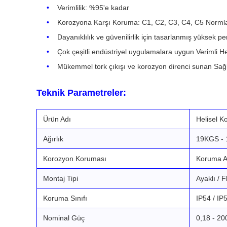
Verimlilik: %95'e kadar
Korozyona Karşı Koruma: C1, C2, C3, C4, C5 Norm
Dayanıklılık ve güvenilirlik için tasarlanmış yüksek p
Çok çeşitli endüstriyel uygulamalara uygun Verimli He
Mükemmel tork çıkışı ve korozyon direnci sunan Sağl
Teknik Parametreler:
Ürün Adı
Helisel Ko
Ağırlık
19KGS -
Korozyon Koruması
Koruma A
Montaj Tipi
Ayaklı / F
Koruma Sınıfı
IP54 / IP
Nominal Güç
0,18 - 2