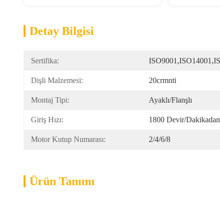
Detay Bilgisi
Sertifika:
ISO9001,ISO14001,I
Dişli Malzemesi:
20crmnti
Montaj Tipi:
Ayaklı/Flanşlı
Giriş Hızı:
1800 Devir/dakikada
Motor Kutup Numarası:
2/4/6/8
Ürün Tanımı