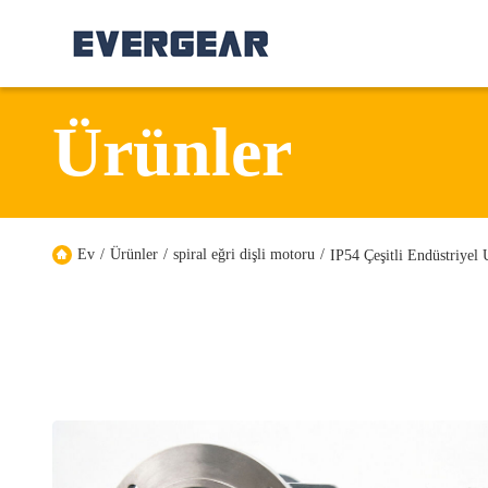
Ürünler
Ev
/
Ürünler
/
spiral eğri dişli motoru
/
IP54 Çeşitli Endüstriye