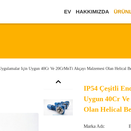
EV
HAKKIMIZDA
ÜRÜN
l Uygulamalar Için Uygun 40Cr Ve 20CrMnTi Akçayı Malzemesi Olan Helical B
IP54 Çeşitli En
Uygun 40Cr Ve
Olan Helical B
Marka Adı: