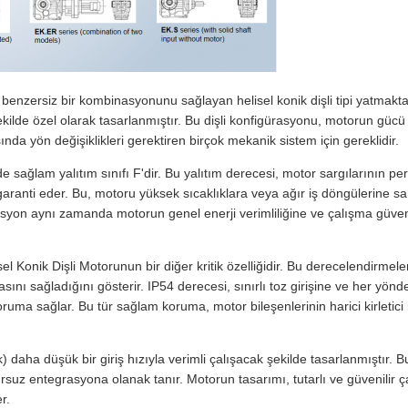
benzersiz bir kombinasyonunu sağlayan helisel konik dişli tipi yatmaktadı
ekilde özel olarak tasarlanmıştır. Bu dişli konfigürasyonu, motorun gücü 
şında yön değişiklikleri gerektiren birçok mekanik sistem için gereklidir.
i de sağlam yalıtım sınıfı F'dir. Bu yalıtım derecesi, motor sargıları
ranti eder. Bu, motoru yüksek sıcaklıklara veya ağır iş döngülerine sah
 izolasyon aynı zamanda motorun genel enerji verimliliğine ve çalışma güv
l Konik Dişli Motorunun bir diğer kritik özelliğidir. Bu derecelendirmele
asını sağladığını gösterir. IP54 derecesi, sınırlı toz girişine ve her yö
ruma sağlar. Bu tür sağlam koruma, motor bileşenlerinin harici kirletic
aha düşük bir giriş hızıyla verimli çalışacak şekilde tasarlanmıştır. Bu g
suz entegrasyona olanak tanır. Motorun tasarımı, tutarlı ve güvenilir ç
r.