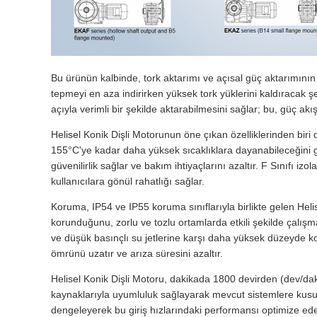
Bu ürünün kalbinde, tork aktarımı ve açısal güç aktarımının 
tepmeyi en aza indirirken yüksek tork yüklerini kaldıracak ş
açıyla verimli bir şekilde aktarabilmesini sağlar; bu, güç akı
Helisel Konik Dişli Motorunun öne çıkan özelliklerinden bir
155°C'ye kadar daha yüksek sıcaklıklara dayanabileceğini ga
güvenilirlik sağlar ve bakım ihtiyaçlarını azaltır. F Sınıfı
kullanıcılara gönül rahatlığı sağlar.
Koruma, IP54 ve IP55 koruma sınıflarıyla birlikte gelen Helise
korunduğunu, zorlu ve tozlu ortamlarda etkili şekilde çalışm
ve düşük basınçlı su jetlerine karşı daha yüksek düzeyde ko
ömrünü uzatır ve arıza süresini azaltır.
Helisel Konik Dişli Motoru, dakikada 1800 devirden (dev/dak) d
kaynaklarıyla uyumluluk sağlayarak mevcut sistemlere kusur
dengeleyerek bu giriş hızlarındaki performansı optimize ede