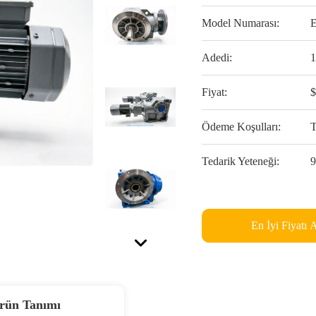
Model Numarası:
Adedi:
Fiyat:
Ödeme Koşulları:
Tedarik Yeteneği:
En İyi Fiyatı 
rün Tanımı