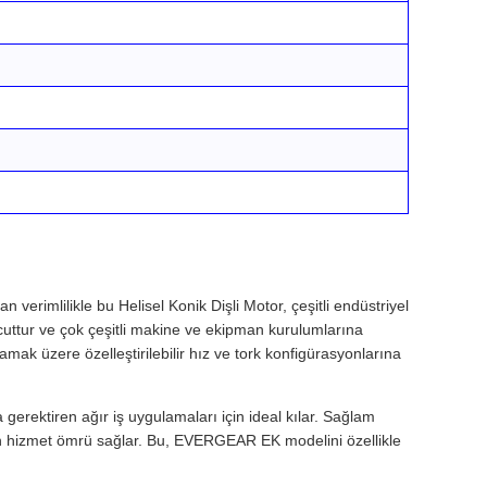
erimlilikle bu Helisel Konik Dişli Motor, çeşitli endüstriyel
ttur ve çok çeşitli makine ve ekipman kurulumlarına
ak üzere özelleştirilebilir hız ve tork konfigürasyonlarına
erektiren ağır iş uygulamaları için ideal kılar. Sağlam
zun hizmet ömrü sağlar. Bu, EVERGEAR EK modelini özellikle