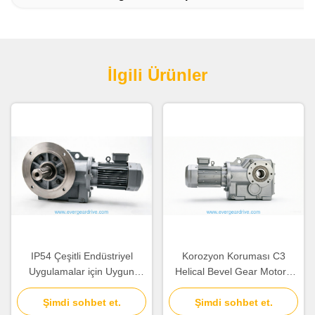
İlgili Ürünler
IP54 Çeşitli Endüstriyel
Korozyon Koruması C3
Uygulamalar için Uygun
Helical Bevel Gear Motoru
40Cr ve 20CrMnTi Akçayı
Ağır Görev için İdeal
Malzemesi Olan Helical
Şimdi sohbet et.
Şimdi sohbet et.