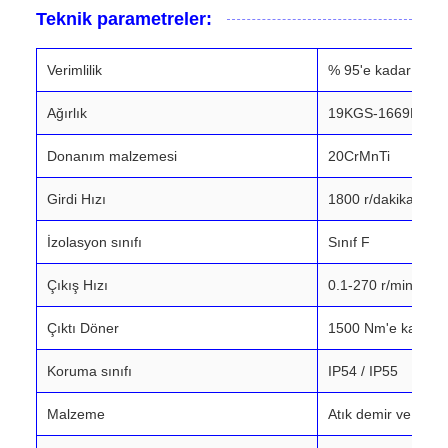
Teknik parametreler:
Verimlilik
% 95'e kadar
Ağırlık
19KGS-1669KGS
Donanım malzemesi
20CrMnTi
Girdi Hızı
1800 r/dakikadan 
İzolasyon sınıfı
Sınıf F
Çıkış Hızı
0.1-270 r/min
Çıktı Döner
1500 Nm'e kadar
Koruma sınıfı
IP54 / IP55
Malzeme
Atık demir ve 20C