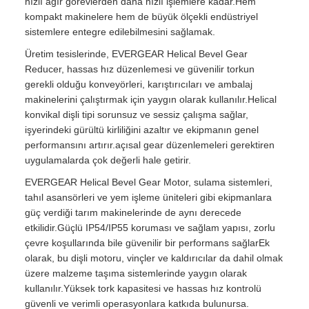
hızlı ağır görevlerden daha hızlı işlemlere kadar.Hem
kompakt makinelere hem de büyük ölçekli endüstriyel
sistemlere entegre edilebilmesini sağlamak.
Üretim tesislerinde, EVERGEAR Helical Bevel Gear
Reducer, hassas hız düzenlemesi ve güvenilir torkun
gerekli olduğu konveyörleri, karıştırıcıları ve ambalaj
makinelerini çalıştırmak için yaygın olarak kullanılır.Helical
konvikal dişli tipi sorunsuz ve sessiz çalışma sağlar,
işyerindeki gürültü kirliliğini azaltır ve ekipmanın genel
performansını artırır.açısal gear düzenlemeleri gerektiren
uygulamalarda çok değerli hale getirir.
EVERGEAR Helical Bevel Gear Motor, sulama sistemleri,
tahıl asansörleri ve yem işleme üniteleri gibi ekipmanlara
güç verdiği tarım makinelerinde de aynı derecede
etkilidir.Güçlü IP54/IP55 koruması ve sağlam yapısı, zorlu
çevre koşullarında bile güvenilir bir performans sağlarEk
olarak, bu dişli motoru, vinçler ve kaldırıcılar da dahil olmak
üzere malzeme taşıma sistemlerinde yaygın olarak
kullanılır.Yüksek tork kapasitesi ve hassas hız kontrolü
güvenli ve verimli operasyonlara katkıda bulunursa.