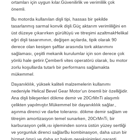
ortamları için uygun kılar.Güvenilirlik ve verimlilik çok
önemli.
Bu motorda kullanılan dişli tipi, hassas bir şekilde
tasarlanmış sarmal konvik dişli.Güç aktarım verimliliğini en
üst düzeye çıkarırken gürültüyü ve titreşimi azaltmakHelikal
eğri dişli tasarımının, değişen açılarda, tipik olarak 90
derece olan kesişen şaftlar arasında tork aktarımını
sağlaması, çeşitli mekanik kurulumlar için son derece çok
yönlü hale getirir.Çemberli vites operatörü olarak, bu motor
zorlu koşullarda tutarlı bir performans sağlamakta
mükemmel.
Dayanıklılık, yüksek kaliteli malzemelerin kullanımı
nedeniyle Helical Bevel Gear Motor'un önemli bir özelliğidir.
Ana dişli bileşenleri dökme demir ve 20CrMnTi alaşımlı
çelikten yapılmıştır.Mükemmel bir dayanıklılık sağlar.,
aşınma direnci ve darbe toleransı. dökme demir sağlam ve
titreşim amortizasyon temel sunarken, 20CrMnTi, bir
karburasyon çelik,ısı işleminden sonra üstün yüzey sertliği
ve yorgunluk direnci sağlarBu kombinasyon, daha uzun bir
hizmet ömrü ve daha az bakım gereksinimleri garanti