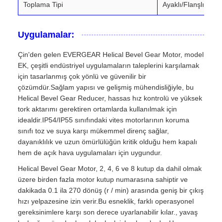
Toplama Tipi
Ayaklı/Flanşlı
Uygulamalar:
Çin'den gelen EVERGEAR Helical Bevel Gear Motor, model
EK, çeşitli endüstriyel uygulamaların taleplerini karşılamak
için tasarlanmış çok yönlü ve güvenilir bir
çözümdür.Sağlam yapısı ve gelişmiş mühendisliğiyle, bu
Helical Bevel Gear Reducer, hassas hız kontrolü ve yüksek
tork aktarımı gerektiren ortamlarda kullanılmak için
idealdir.IP54/IP55 sınıfındaki vites motorlarının koruma
sınıfı toz ve suya karşı mükemmel direnç sağlar,
dayanıklılık ve uzun ömürlülüğün kritik olduğu hem kapalı
hem de açık hava uygulamaları için uygundur.
Helical Bevel Gear Motor, 2, 4, 6 ve 8 kutup da dahil olmak
üzere birden fazla motor kutup numarasına sahiptir ve
dakikada 0.1 ila 270 dönüş (r / min) arasında geniş bir çıkış
hızı yelpazesine izin verir.Bu esneklik, farklı operasyonel
gereksinimlere karşı son derece uyarlanabilir kılar., yavaş