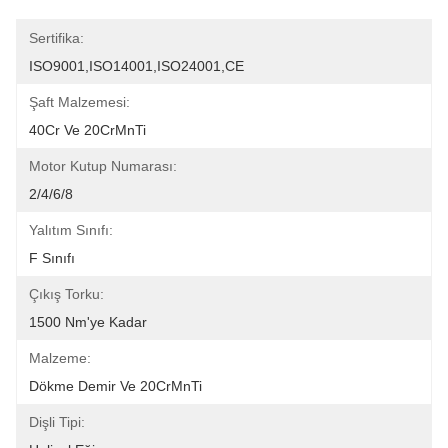
Sertifika:
ISO9001,ISO14001,ISO24001,CE
Şaft Malzemesi:
40Cr Ve 20CrMnTi
Motor Kutup Numarası:
2/4/6/8
Yalıtım Sınıfı:
F Sınıfı
Çıkış Torku:
1500 Nm'ye Kadar
Malzeme:
Dökme Demir Ve 20CrMnTi
Dişli Tipi: