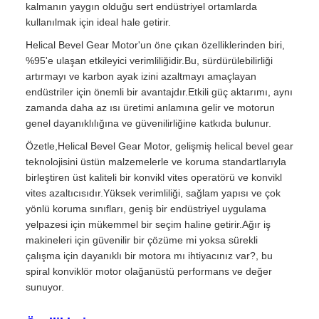
kalmanın yaygın olduğu sert endüstriyel ortamlarda
kullanılmak için ideal hale getirir.
Helical Bevel Gear Motor'un öne çıkan özelliklerinden biri,
%95'e ulaşan etkileyici verimliliğidir.Bu, sürdürülebilirliği
artırmayı ve karbon ayak izini azaltmayı amaçlayan
endüstriler için önemli bir avantajdır.Etkili güç aktarımı, aynı
zamanda daha az ısı üretimi anlamına gelir ve motorun
genel dayanıklılığına ve güvenilirliğine katkıda bulunur.
Özetle,Helical Bevel Gear Motor, gelişmiş helical bevel gear
teknolojisini üstün malzemelerle ve koruma standartlarıyla
birleştiren üst kaliteli bir konvikl vites operatörü ve konvikl
vites azaltıcısıdır.Yüksek verimliliği, sağlam yapısı ve çok
yönlü koruma sınıfları, geniş bir endüstriyel uygulama
yelpazesi için mükemmel bir seçim haline getirir.Ağır iş
makineleri için güvenilir bir çözüme mi yoksa sürekli
çalışma için dayanıklı bir motora mı ihtiyacınız var?, bu
spiral konviklör motor olağanüstü performans ve değer
sunuyor.