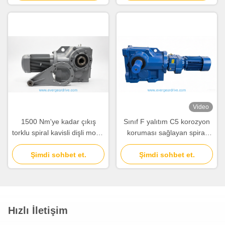
Bevel Gear Motor
Video
1500 Nm'ye kadar çıkış
Sınıf F yalıtım C5 korozyon
torklu spiral kavisli dişli motor
koruması sağlayan spiral
ayak monte flens monte
konvaslı vitesli motor, daha
sanayi güç aktarım çözümü
Şimdi sohbet et.
fazla dayanıklılık ve uzun
Şimdi sohbet et.
hizmet ömrü için
Hızlı İletişim