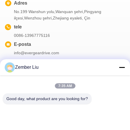
Adres
No.199 Wanshun yolu,Wanquan şehri,Pingyang
ilçesi,Wenzhou şehri,Zhejiang eyaleti, Çin
tele
0086-13967775116
E-posta
info@evergeardrive.com
Zember Liu
Bültenimiz
7:35 AM
İndirimler ve daha fazlası için bültenimize abone olun.
Good day, what product are you looking for?