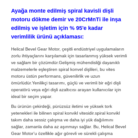
Ayağa monte edilmiş spiral kavisli dişli
motoru dökme demir ve 20CrMnTi ile inşa
edilmiş ve işletim için % 95'e kadar
verimlilik ürünü açıklaması:
Helical Bevel Gear Motor, çeşitli endüstriyel uygulamaların
zorlu ihtiyaçlarını karşılamak için tasarlanmış yüksek verimli
ve sağlam bir çözümdür.Gelişmiş mühendisliği dayanıklı
malzemelerle eşleştiren spiral konvel dişlileri, bu vites
motoru üstün performans, güvenilirlik ve uzun
ömürlüdür.Yenilikçi tasarımı, güçlü ve verimli bir eğri dişli
operatörü veya eğri dişli azaltıcısı arayan kullanıcılar için
ideal bir seçim yapar.
Bu ürünün çekirdeği, pürüzsüz iletimi ve yüksek tork
yetenekleri ile bilinen spiral konvikl vitesidir.spiral konvikl
takım daha sessiz çalışma ve daha iyi yük dağılımını
sağlar, zamanla daha az aşınmayı sağlar. Bu, Helical Bevel
Gear Motor'u özellikle ağır görevli ve sürekli çalışma