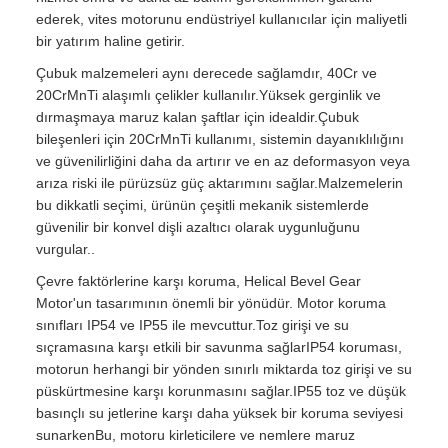
ederek, vites motorunu endüstriyel kullanıcılar için maliyetli
bir yatırım haline getirir.
Çubuk malzemeleri aynı derecede sağlamdır, 40Cr ve
20CrMnTi alaşımlı çelikler kullanılır.Yüksek gerginlik ve
dırmaşmaya maruz kalan şaftlar için idealdir.Çubuk
bileşenleri için 20CrMnTi kullanımı, sistemin dayanıklılığını
ve güvenilirliğini daha da artırır ve en az deformasyon veya
arıza riski ile pürüzsüz güç aktarımını sağlar.Malzemelerin
bu dikkatli seçimi, ürünün çeşitli mekanik sistemlerde
güvenilir bir konvel dişli azaltıcı olarak uygunluğunu
vurgular..
Çevre faktörlerine karşı koruma, Helical Bevel Gear
Motor'un tasarımının önemli bir yönüdür. Motor koruma
sınıfları IP54 ve IP55 ile mevcuttur.Toz girişi ve su
sıçramasına karşı etkili bir savunma sağlarIP54 koruması,
motorun herhangi bir yönden sınırlı miktarda toz girişi ve su
püskürtmesine karşı korunmasını sağlar.IP55 toz ve düşük
basınçlı su jetlerine karşı daha yüksek bir koruma seviyesi
sunarkenBu, motoru kirleticilere ve nemlere maruz