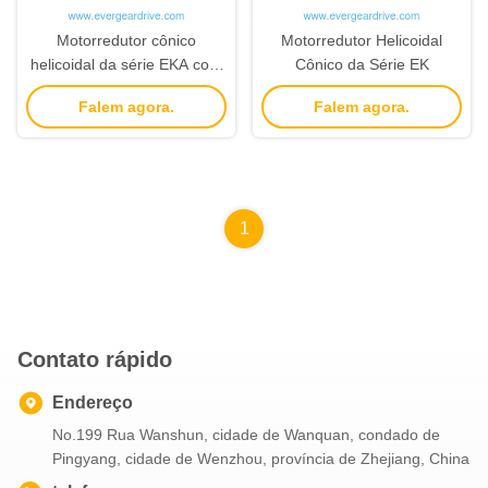
Motorredutor cônico
Motorredutor Helicoidal
helicoidal da série EKA com
Cônico da Série EK
faixa de potência de
Falem agora.
Falem agora.
0,18KW-200KW e relação de
5-33000 com eixo oco
1
Contato rápido
Endereço
No.199 Rua Wanshun, cidade de Wanquan, condado de
Pingyang, cidade de Wenzhou, província de Zhejiang, China