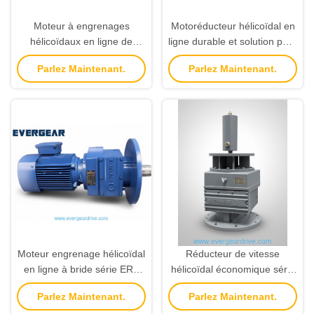
Moteur à engrenages
Motoréducteur hélicoïdal en
hélicoïdaux en ligne de
ligne durable et solution pour
grande capacité avec
les applications
Parlez Maintenant.
Parlez Maintenant.
engrenages usinés de
d'automatisation industrielle
précision et une grande
avec une conception
capacité de charge pour
compacte et une
aciéries et fonderie
transmission de puissance
Moteur engrenage hélicoïdal
Réducteur de vitesse
en ligne à bride série ERF
hélicoïdal économique série
avec plage de puissance de
ERF avec plage de
Parlez Maintenant.
Parlez Maintenant.
0,12 kW à 200 kW et rapport
puissance de 0,12 KW à 200