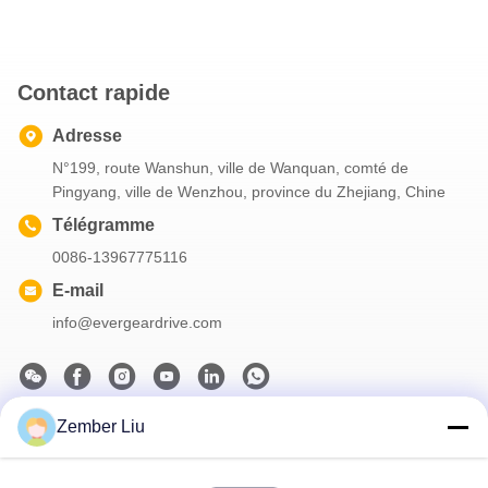
Contact rapide
Adresse
N°199, route Wanshun, ville de Wanquan, comté de
Pingyang, ville de Wenzhou, province du Zhejiang, Chine
Télégramme
0086-13967775116
E-mail
info@evergeardrive.com
Zember Liu
Notre newsletter
Abonnez-vous à notre newsletter pour des réductions et plus