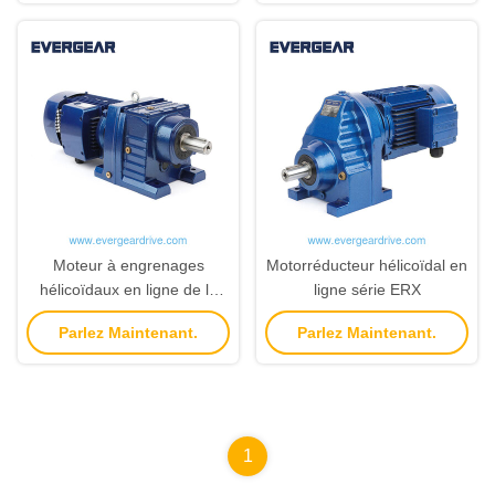
de 3,4 à 285,61
KW et rapport de 3,4 à
285,61 pour applications à
montage bride
Moteur à engrenages
Motorréducteur hélicoïdal en
hélicoïdaux en ligne de la
ligne série ERX
série ER
Parlez Maintenant.
Parlez Maintenant.
1