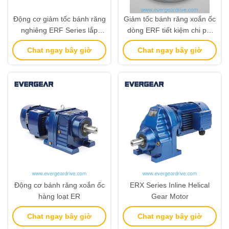
Động cơ giảm tốc bánh răng
Giảm tốc bánh răng xoắn ốc
nghiêng ERF Series lắp
dòng ERF tiết kiệm chi phí
bích, dải công suất 0.12KW-
với dải công suất 0.12KW-
Chat ngay bây giờ
Chat ngay bây giờ
200KW và tỉ số truyền 3.4–
200KW và tỷ số truyền 3.4–
285.61
285.61 cho ứng dụng lắp
bích
Động cơ bánh răng xoắn ốc
ERX Series Inline Helical
hàng loạt ER
Gear Motor
Chat ngay bây giờ
Chat ngay bây giờ