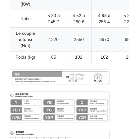
(KW)
5.33 à
4.52 à
4.98 à
5.22 à
Ratio
245.7
280.6
255.4
223.2
Le couple
autorisé
1320
2550
3670
6800
(Nm)
Poids (kg)
65
102
162
248