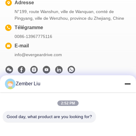
Adresse
N°199, route Wanshun, ville de Wanquan, comté de
Pingyang, ville de Wenzhou, province du Zhejiang, Chine
Télégramme
0086-13967775116
E-mail
info@evergeardrive.com
Zember Liu
Notre newsletter
Abonnez-vous à notre newsletter pour des réductions et plus
2:52 PM
encore.
Good day, what product are you looking for?