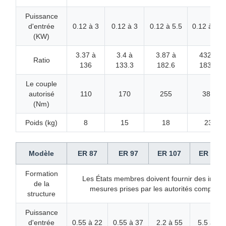
Puissance
d'entrée
0.12 à 3
0.12 à 3
0.12 à 5.5
0.12 à 7.5
(KW)
3.37 à
3.4 à
3.87 à
432 à
Ratio
136
133.3
182.6
183.2
Le couple
autorisé
110
170
255
380
(Nm)
Poids (kg)
8
15
18
23
Modèle
ER 87
ER 97
ER 107
ER 137
Formation
Les États membres doivent fournir des informa
de la
mesures prises par les autorités compétent
structure
Puissance
d'entrée
0.55 à 22
0.55 à 37
2.2 à 55
5.5 à 75