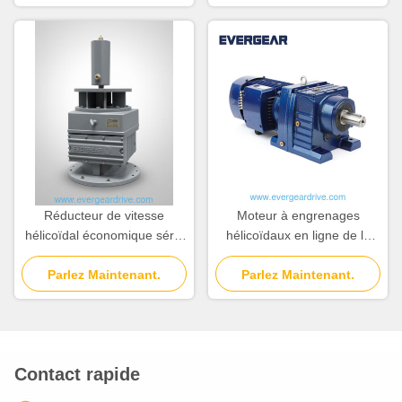
avec une conception
de 3,4 à 285,61
compacte et une
transmission de puissance
Réducteur de vitesse
Moteur à engrenages
hélicoïdal économique série
hélicoïdaux en ligne de la
ERF avec plage de
série ER
puissance de 0,12 KW à 200
Parlez Maintenant.
Parlez Maintenant.
KW et rapport de 3,4 à
285,61 pour applications à
montage bride
Contact rapide