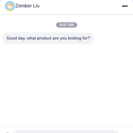
Zember Liu
우리의 뉴스레터
9:47 AM
할인 등 다양한 정보를 얻으려면 뉴스레터를 구독하세요.
Good day, what product are you looking for?
문의하기
개인정보 보호 정책
|
사이트맵
| 중국 좋은 품질 직렬 나선 기어모
터 공급업체. 저작권 © 2026 ZHEJIANG EVERGEAR DRIVE