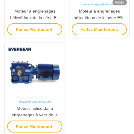
Vidéo
Moteur à engrenages
Moteur à engrenages
hélicoïdaux de la série ES
hélicoïdaux de la série ESA
durable avec une autonomie
avec sortie d'arbre creux de
Parlez Maintenant.
Parlez Maintenant.
de puissance de 0,18 kW à
0,18 kW à 22 kW et couple
22 kW et un couple de sortie
de 92 Nm à 4000 Nm
de 92 Nm à 4000 Nm pour
plusieurs options de
montage
Moteur hélicoïdal à
engrenages à vers de la
série ES
Parlez Maintenant.