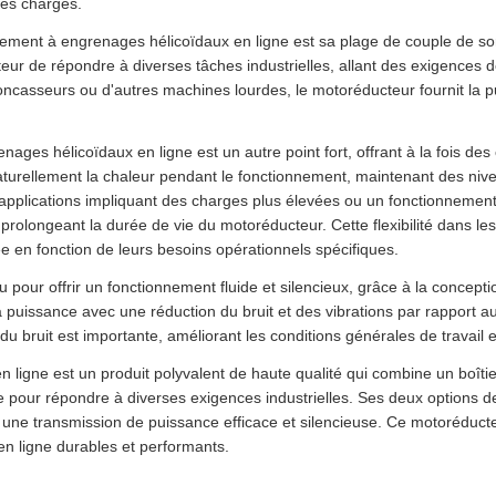
des charges.
înement à engrenages hélicoïdaux en ligne est sa plage de couple de s
r de répondre à diverses tâches industrielles, allant des exigences d
casseurs ou d'autres machines lourdes, le motoréducteur fournit la p
ges hélicoïdaux en ligne est un autre point fort, offrant à la fois des 
naturellement la chaleur pendant le fonctionnement, maintenant des ni
plications impliquant des charges plus élevées ou un fonctionnement co
prolongeant la durée de vie du motoréducteur. Cette flexibilité dans le
ée en fonction de leurs besoins opérationnels spécifiques.
 pour offrir un fonctionnement fluide et silencieux, grâce à la conce
la puissance avec une réduction du bruit et des vibrations par rapport 
 bruit est importante, améliorant les conditions générales de travail et 
 ligne est un produit polyvalent de haute qualité qui combine un boîti
ie pour répondre à diverses exigences industrielles. Ses deux options d
 une transmission de puissance efficace et silencieuse. Ce motoréducte
n ligne durables et performants.