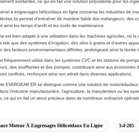
pement existantes, ce qui en fait une solution polyvalente pour les ingé
striel à engrenages hélicoïdaux en ligne concerne les industries de ma
dérées lui permet d'entraîner de manière fiable des mélangeurs, des co
t ainsi les temps d'arrêt et les coûts de maintenance.
ne est bien adapté à une utilisation dans les machines agricoles, où l
s tels que des systèmes d’irrigation, des silos à grains et d’autres ap
s des facteurs environnementaux difficiles, prolongeant ainsi la durée 
t fréquemment utilisé dans les systèmes CVC et les stations de pompag
eurs, des soufflantes et des pompes, contribuant ainsi aux économies d'é
ces confinés, renforçant ainsi son attrait dans diverses applications.
èle EVERGEAR ER se distingue comme une solution de motoréducteur hél
ans l'industrie manufacturière, l'agriculture, la manutention ou les s
s, ce qui en fait un atout précieux dans de nombreux scénarios opérati
e Moteur À Engrenages Hélicoïdaux En Ligne
3.4·285