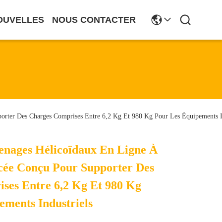
OUVELLES
NOUS CONTACTER
orter Des Charges Comprises Entre 6,2 Kg Et 980 Kg Pour Les Équipements In
nages Hélicoïdaux En Ligne À
rcée Conçu Pour Supporter Des
ses Entre 6,2 Kg Et 980 Kg
ements Industriels