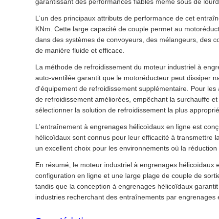
garantissant des performances fiables même sous de lour
L'un des principaux attributs de performance de cet entra
KNm. Cette large capacité de couple permet au motoréducteu
dans des systèmes de convoyeurs, des mélangeurs, des con
de manière fluide et efficace.
La méthode de refroidissement du moteur industriel à engrena
auto-ventilée garantit que le motoréducteur peut dissiper 
d'équipement de refroidissement supplémentaire. Pour les ap
de refroidissement améliorées, empêchant la surchauffe et 
sélectionner la solution de refroidissement la plus appropri
L'entraînement à engrenages hélicoïdaux en ligne est conçu
hélicoïdaux sont connus pour leur efficacité à transmettre 
un excellent choix pour les environnements où la réduction du
En résumé, le moteur industriel à engrenages hélicoïdaux en
configuration en ligne et une large plage de couple de sort
tandis que la conception à engrenages hélicoïdaux garantit
industries recherchant des entraînements par engrenages e