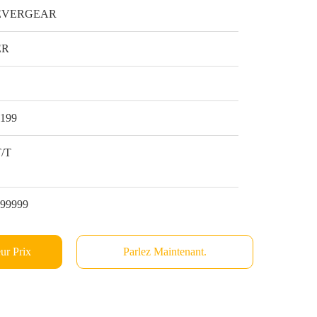
EVERGEAR
ER
1
$199
T/T
999999
ur Prix
Parlez Maintenant.