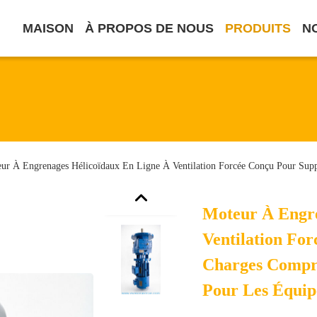
MAISON
À PROPOS DE NOUS
PRODUITS
N
ur À Engrenages Hélicoïdaux En Ligne À Ventilation Forcée Conçu Pour Supp
Moteur À Engre
Ventilation Fo
Charges Compri
Pour Les Équip