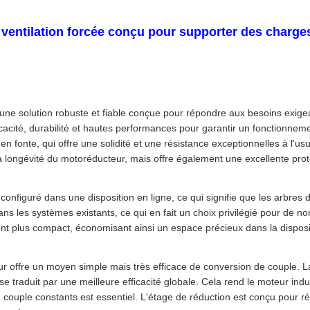
ventilation forcée conçu pour supporter des charges
une solution robuste et fiable conçue pour répondre aux besoins exigea
fficacité, durabilité et hautes performances pour garantir un fonction
n fonte, qui offre une solidité et une résistance exceptionnelles à l'us
la longévité du motoréducteur, mais offre également une excellente prote
onfiguré dans une disposition en ligne, ce qui signifie que les arbres 
ion dans les systèmes existants, ce qui en fait un choix privilégié pour d
t plus compact, économisant ainsi un espace précieux dans la dispos
ur offre un moyen simple mais très efficace de conversion de couple. 
e traduit par une meilleure efficacité globale. Cela rend le moteur ind
un couple constants est essentiel. L'étage de réduction est conçu pour 