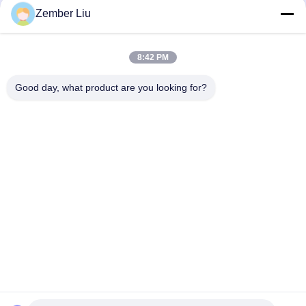
Zember Liu
จดหมายข่าวของเรา
8:42 PM
สมัครรับจดหมายข่าวของเราเพื่อรับส่วนลดและอื่นๆ อีกมากมาย
Good day, what product are you looking for?
ติดต่อเรา
นโยบายความเป็นส่วนตัว
|
แผนผังเว็บไซต์
| จีน ดี คุณภาพ
เครื่องยนต์เข็มกลัดในสาย ผู้จัดจําหน่าย.ลิขสิทธิ์ 2026 ZHEJIANG