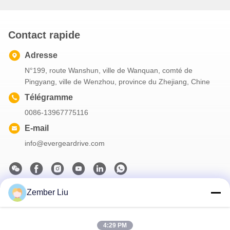
d'automatisation industrielle
980 kg pour les équipements
industriels
Contact rapide
Adresse
N°199, route Wanshun, ville de Wanquan, comté de
Pingyang, ville de Wenzhou, province du Zhejiang, Chine
Télégramme
0086-13967775116
E-mail
info@evergeardrive.com
Zember Liu
Notre newsletter
Abonnez-vous à notre newsletter pour des réductions et plus
4:29 PM
encore.