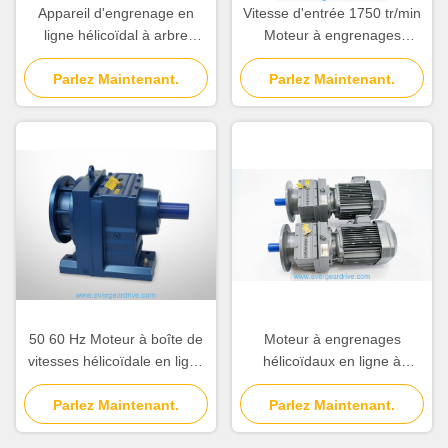
Appareil d'engrenage en
Vitesse d'entrée 1750 tr/min
ligne hélicoïdal à arbre
Moteur à engrenages
solide conçu avec méthode
hélicoïdaux en ligne
de refroidissement par
Parlez Maintenant.
Réduction à un étage avec
Parlez Maintenant.
ventilation ou ventilation
voie de sortie à arbre solide
forcée pour assurer le
Idéal pour les systèmes de
fonctionnement
convoyeurs
50 60 Hz Moteur à boîte de
Moteur à engrenages
vitesses hélicoïdale en ligne
hélicoïdaux en ligne à
Offrant le couple de sortie
ventilation forcée conçu pour
110 15300KNm Convient
Parlez Maintenant.
supporter des charges
Parlez Maintenant.
pour les systèmes
comprises entre 6,2 kg et