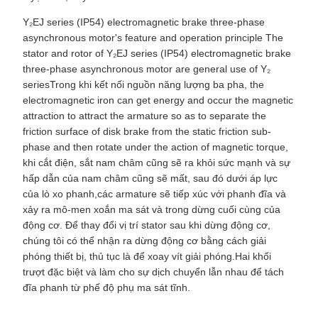
Y₂EJ series (IP54) electromagnetic brake three-phase
asynchronous motor's feature and operation principle The
stator and rotor of Y₂EJ series (IP54) electromagnetic brake
three-phase asynchronous motor are general use of Y₂
seriesTrong khi kết nối nguồn năng lượng ba pha, the
electromagnetic iron can get energy and occur the magnetic
attraction to attract the armature so as to separate the
friction surface of disk brake from the static friction sub-
phase and then rotate under the action of magnetic torque,
khi cắt điện, sắt nam châm cũng sẽ ra khỏi sức mạnh và sự
hấp dẫn của nam châm cũng sẽ mất, sau đó dưới áp lực
của lò xo phanh,các armature sẽ tiếp xúc với phanh đĩa và
xảy ra mô-men xoắn ma sát và trong dừng cuối cùng của
động cơ. Để thay đổi vị trí stator sau khi dừng động cơ,
chúng tôi có thể nhận ra dừng động cơ bằng cách giải
phóng thiết bị, thủ tục là để xoay vít giải phóng.Hai khối
trượt đặc biệt và làm cho sự dịch chuyển lẫn nhau để tách
đĩa phanh từ phế độ phụ ma sát tĩnh.