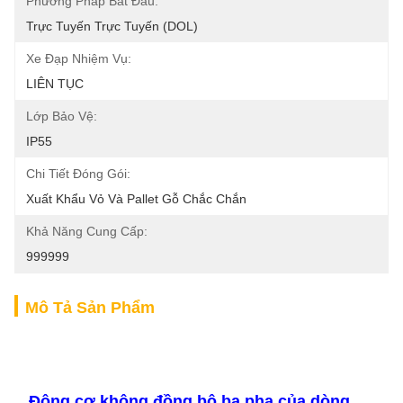
Phương Pháp Bắt Đầu:
Trực Tuyến Trực Tuyến (DOL)
Xe Đạp Nhiệm Vụ:
LIÊN TỤC
Lớp Bảo Vệ:
IP55
Chi Tiết Đóng Gói:
Xuất Khẩu Vỏ Và Pallet Gỗ Chắc Chắn
Khả Năng Cung Cấp:
999999
Mô Tả Sản Phẩm
Động cơ không đồng bộ ba pha của dòng