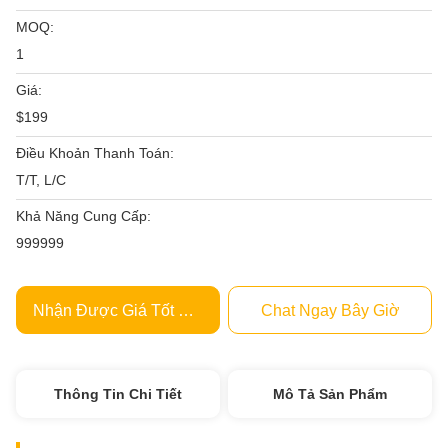
MOQ:
1
Giá:
$199
Điều Khoản Thanh Toán:
T/T, L/C
Khả Năng Cung Cấp:
999999
Nhận Được Giá Tốt Nhất
Chat Ngay Bây Giờ
Thông Tin Chi Tiết
Mô Tả Sản Phẩm