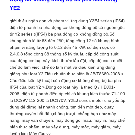
YE2
giới thiệu ngắn gọn và phạm vi ứng dụng Y2EJ series (IP54)
điện từ phanh ba pha động cơ không đồng bộ có nguồn gốc
từ Y2 series ((IP54) ba pha động cơ không đồng bộ.Số
khung hình là từ 63 đến 250, tổng cộng 12 số khung hình.
phạm vi năng lượng từ 0,12 đến 45 KW. số điện cực có
2.4.6.8 tổng cộng 68 thông số kỹ thuật. cấp độ công suất
của động cơ loạt này, kích thước lắp đặt, cấp độ cách nhiệt,
chế độ làm việc, chế độ làm mát và điều kiện ứng dụng
giống như loạt Y2.Tiêu chuẩn thực hiện là JB/T8680-2008 <
Các điều kiện kỹ thuật của động cơ không đồng bộ ba pha
IP54 của loạt Y2 >.Động cơ loạt này là theo Q / HDJ01-
2008
. điện từ phanh điện áp:chỉ có khung kích thước 71-100
là DC99V,112-200 là DC170V. Y2EJ series motor chủ yếu áp
dụng để dừng lại nhanh chóng, tìm đến một đẹp, quay,
thường xuyên bắt đầu,chống trượt, chẳng hạn như máy
nâng, máy vận chuyển, máy đóng gói màu, máy in, máy chế
biến thực phẩm, máy xây dựng, máy mộc, máy giảm, máy
luyện kim,Máy đúc vv.