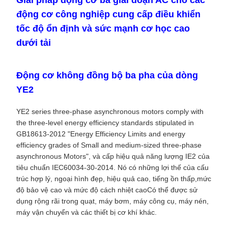
Giải pháp động cơ ba giai đoạn AC cho các
động cơ công nghiệp cung cấp điều khiển
tốc độ ổn định và sức mạnh cơ học cao
dưới tải
Động cơ không đồng bộ ba pha của dòng
YE2
YE2 series three-phase asynchronous motors comply with
the three-level energy efficiency standards stipulated in
GB18613-2012 "Energy Efficiency Limits and energy
efficiency grades of Small and medium-sized three-phase
asynchronous Motors", và cấp hiệu quả năng lượng IE2 của
tiêu chuẩn IEC60034-30-2014. Nó có những lợi thế của cấu
trúc hợp lý, ngoại hình đẹp, hiệu quả cao, tiếng ồn thấp,mức
độ bảo vệ cao và mức độ cách nhiệt caoCó thể được sử
dụng rộng rãi trong quạt, máy bơm, máy công cụ, máy nén,
máy vận chuyển và các thiết bị cơ khí khác.