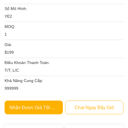
Số Mô Hình:
YE2
MOQ:
1
Giá:
$199
Điều Khoản Thanh Toán:
T/T, L/C
Khả Năng Cung Cấp:
999999
Nhận Được Giá Tốt Nhất
Chat Ngay Bây Giờ