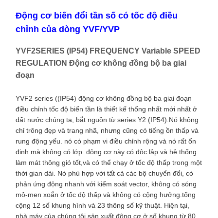
Động cơ biến đổi tần số có tốc độ điều
chỉnh của dòng YVF/YVP
YVF2SERIES (IP54) FREQUENCY Variable SPEED
REGULATION Động cơ không đồng bộ ba giai
đoạn
YVF2 series ((IP54) động cơ không đồng bộ ba giai đoạn
điều chỉnh tốc độ biến tần là thiết kế thống nhất mới nhất ở
đất nước chúng ta, bắt nguồn từ series Y2 (IP54).Nó không
chỉ trông đẹp và trang nhã, nhưng cũng có tiếng ồn thấp và
rung động yếu. nó có phạm vi điều chỉnh rộng và nó rất ổn
định mà không có lớp. động cơ này có độc lập và hệ thống
làm mát thông gió tốt,và có thể chạy ở tốc độ thấp trong một
thời gian dài. Nó phù hợp với tất cả các bộ chuyển đổi, có
phản ứng động nhanh với kiểm soát vector, không có sóng
mô-men xoắn ở tốc độ thấp và không có cộng hưởng.tổng
cộng 12 số khung hình và 23 thông số kỹ thuật. Hiện tại,
nhà máy của chúng tôi sản xuất động cơ ở số khung từ 80