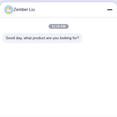
Sản Phẩm Liên Quan
Zember Liu
11:19 AM
Good day, what product are you looking for?
Động cơ không đồng bộ ba
Giải pháp động cơ ba pha
pha dòng YE2
AC cho bộ truyền động công
nghiệp cung cấp khả năng
Chat ngay bây giờ
kiểm soát tốc độ ổn định và
Chat ngay bây giờ
độ bền cơ học cao khi chịu
tải