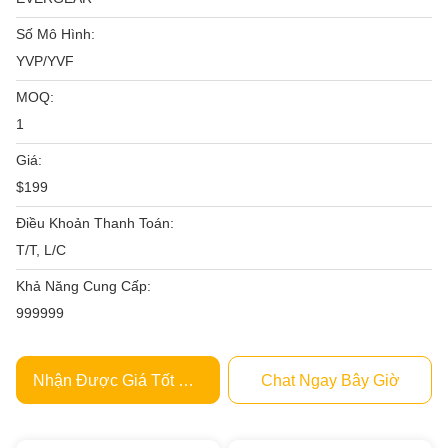
Số Mô Hình:
YVP/YVF
MOQ:
1
Giá:
$199
Điều Khoản Thanh Toán:
T/T, L/C
Khả Năng Cung Cấp:
999999
Nhận Được Giá Tốt Nhất
Chat Ngay Bây Giờ