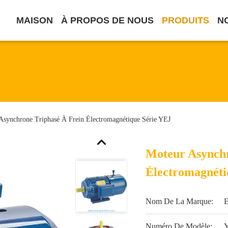
MAISON
À PROPOS DE NOUS
PRODUITS
N
Asynchrone Triphasé À Frein Électromagnétique Série YEJ
Moteur Asynchr
Électromagnéti
Nom De La Marque:
Numéro De Modèle: