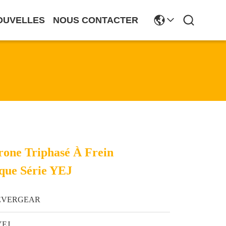
OUVELLES
NOUS CONTACTER
one Triphasé À Frein
que Série YEJ
EVERGEAR
YEJ