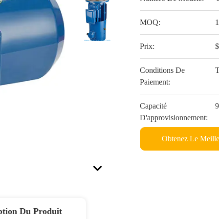
MOQ:
Prix:
Conditions De
T
Paiement:
Capacité
D'approvisionnement:
Obtenez Le Meille
ption Du Produit