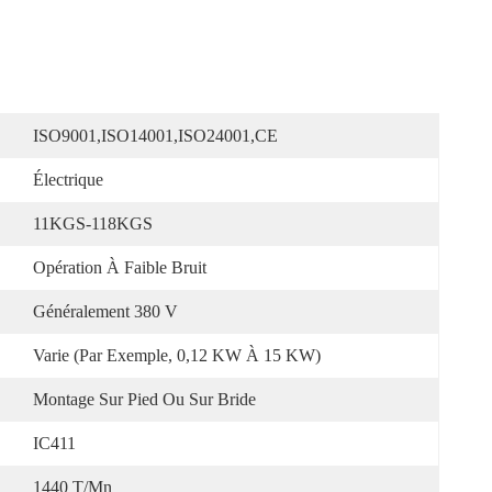
ISO9001,ISO14001,ISO24001,CE
Électrique
11KGS-118KGS
Opération À Faible Bruit
Généralement 380 V
Varie (par Exemple, 0,12 KW À 15 KW)
Montage Sur Pied Ou Sur Bride
IC411
1440 T/mn