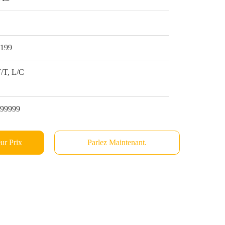
1
$199
/T, L/C
999999
ur Prix
Parlez Maintenant.