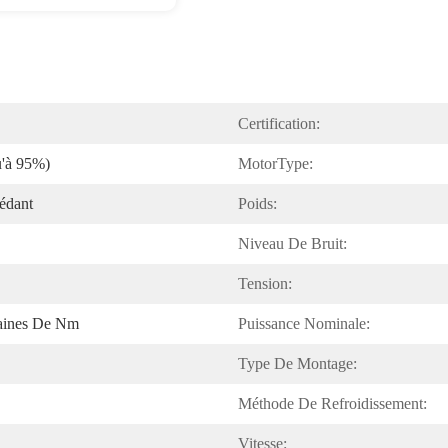
Certification:
u'à 95%)
MotorType:
édant
Poids:
Niveau De Bruit:
Tension:
taines De Nm
Puissance Nominale:
Type De Montage:
Méthode De Refroidissement:
Vitesse: