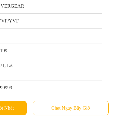
EVERGEAR
YVP/YVF
1
$199
/T, L/C
999999
ốt Nhất
Chat Ngay Bây Giờ