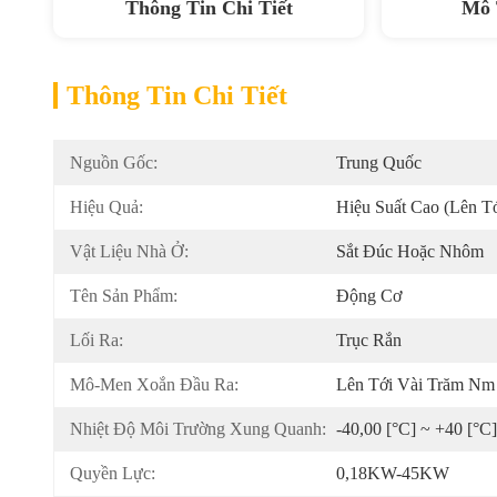
Thông Tin Chi Tiết
Mô 
Thông Tin Chi Tiết
Nguồn Gốc:
Trung Quốc
Hiệu Quả:
Hiệu Suất Cao (lên T
Vật Liệu Nhà Ở:
Sắt Đúc Hoặc Nhôm
Tên Sản Phẩm:
Động Cơ
Lối Ra:
Trục Rắn
Mô-Men Xoắn Đầu Ra:
Lên Tới Vài Trăm Nm
Nhiệt Độ Môi Trường Xung Quanh:
-40,00 [°C] ~ +40 [°C]
Quyền Lực:
0,18KW-45KW