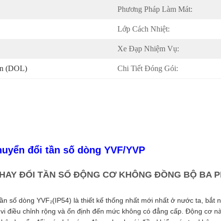
Phương Pháp Làm Mát:
Lớp Cách Nhiệt:
Xe Đạp Nhiệm Vụ:
ến (DOL)
Chi Tiết Đóng Gói:
huyển đổi tần số dòng YVF/YVP
Ộ THAY ĐỔI TẦN SỐ ĐỘNG CƠ KHÔNG ĐỒNG BỘ BA 
ần số dòng YVF₂(IP54) là thiết kế thống nhất mới nhất ở nước ta, bắt 
i điều chỉnh rộng và ổn định đến mức không có đẳng cấp. Động cơ này 