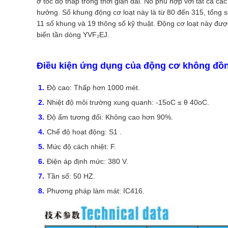
ở tốc độ thấp trong thời gian dài. Nó phù hợp với tất cả 
hưởng. Số khung động cơ loạt này là từ 80 đến 315, tổng s
11 số khung và 19 thông số kỹ thuật. Động cơ loạt này đư
biến tần dòng YVF₂EJ.
Điều kiện ứng dụng của động cơ không đồng
Độ cao: Thấp hơn 1000 mét.
Nhiệt độ môi trường xung quanh: -15oC ≤ θ 40oC.
Độ ẩm tương đối: Không cao hơn 90%.
Chế độ hoạt động: S1 .
Mức độ cách nhiệt: F.
Điện áp định mức: 380 V.
Tần số: 50 HZ.
Phương pháp làm mát: IC416.