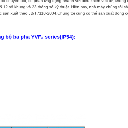
các bộ chuyển đổi, có phản ứng động nhanh với điều khiển véc tơ, khô
ố 12 số khung và 23 thông số kỹ thuật. Hiện nay, nhà máy chúng tôi sả
ợc sản xuất theo JB/T7118-2004
.Chúng tôi cũng có thể sản xuất động 
 bộ ba pha YVF₂ series(IP54):