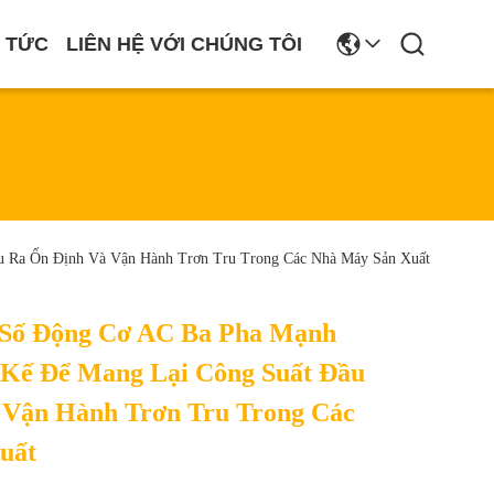
N TỨC
LIÊN HỆ VỚI CHÚNG TÔI
 Ra Ổn Định Và Vận Hành Trơn Tru Trong Các Nhà Máy Sản Xuất
Số Động Cơ AC Ba Pha Mạnh
 Kế Để Mang Lại Công Suất Đầu
 Vận Hành Trơn Tru Trong Các
uất