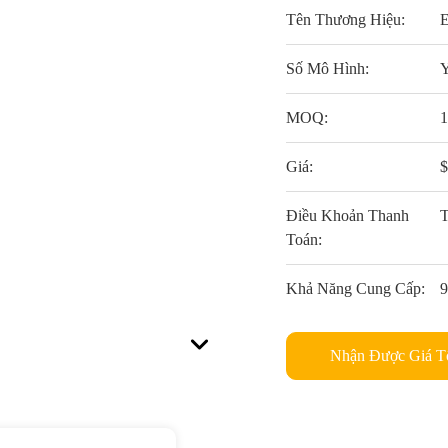
Tên Thương Hiệu:
Số Mô Hình:
MOQ:
Giá:
Điều Khoản Thanh
T
Toán:
Khả Năng Cung Cấp:
Nhận Được Giá T