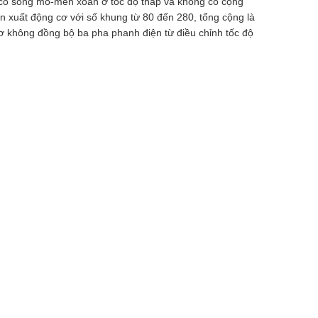
ng có sóng mô-men xoắn ở tốc độ thấp và không có cộng
n xuất động cơ với số khung từ 80 đến 280, tổng cộng là
cơ không đồng bộ ba pha phanh điện từ điều chỉnh tốc độ