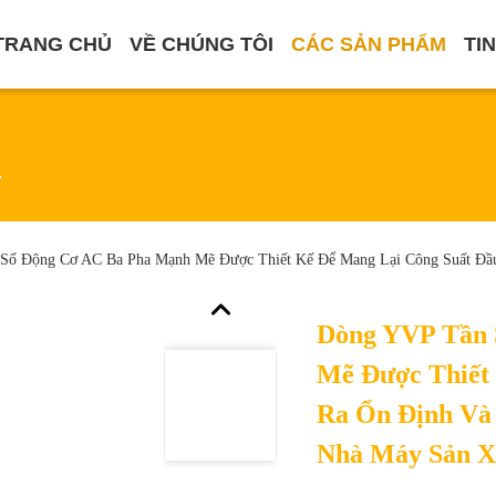
TRANG CHỦ
VỀ CHÚNG TÔI
CÁC SẢN PHẨM
TI
m
Số Động Cơ AC Ba Pha Mạnh Mẽ Được Thiết Kế Để Mang Lại Công Suất Đầu
Dòng YVP Tần 
Mẽ Được Thiết
Ra Ổn Định Và
Nhà Máy Sản X