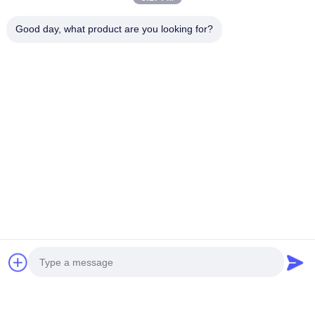
Good day, what product are you looking for?
YE2 시리즈 3상 비동기 모터
안정적인 속도 제어와 부하 시
높은 기계적 강도를 제공하는
산업용 드라이브용 AC 3상 모
지금 얘기해
지금 얘기해
터 솔루션