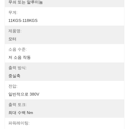
무쇠 또는 알루미늄
무게:
11KGS-118KGS
제품명:
모터
소음 수준:
저 소음 작동
출력 방식:
중실축
전압:
일반적으로 380V
출력 토크:
최대 수백 Nm
파워레이팅: