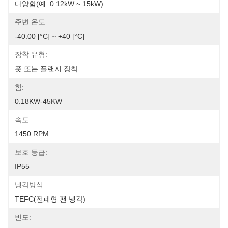
다양함(예: 0.12kW ~ 15kW)
주변 온도:
-40.00 [°C] ~ +40 [°C]
장착 유형:
풋 또는 플랜지 장착
힘:
0.18KW-45KW
속도:
1450 RPM
보호 등급:
IP55
냉각방식:
TEFC(전폐형 팬 냉각)
빈도: