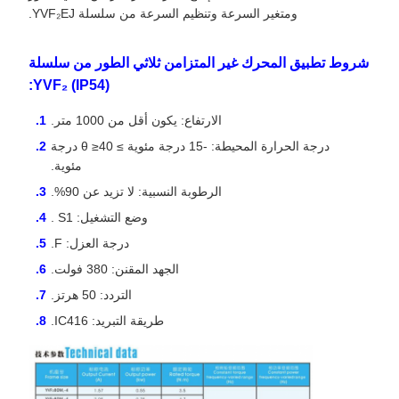
ومتغير السرعة وتنظيم السرعة من سلسلة YVF₂EJ.
شروط تطبيق المحرك غير المتزامن ثلاثي الطور من سلسلة
YVF₂ (IP54):
الارتفاع: يكون أقل من 1000 متر.
درجة الحرارة المحيطة: -15 درجة مئوية ≥ θ ≥40 درجة
مئوية.
الرطوبة النسبية: لا تزيد عن 90%.
وضع التشغيل: S1 .
درجة العزل: F.
الجهد المقنن: 380 فولت.
التردد: 50 هرتز.
طريقة التبريد: IC416.