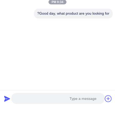
9:34 PM
Good day, what product are you looking for?
محركات غير متزامنة ثلاثية
يوفر حل محرك AC ثلاثي الطور
الطور من سلسلة YE2
للمحركات الصناعية تحكمًا ثابتًا
في السرعة وقوة ميكانيكية
تحدث الآن
تحدث الآن
عالية تحت الحمل