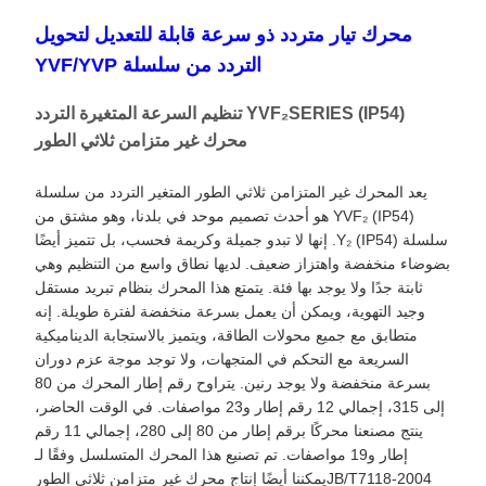
محرك تيار متردد ذو سرعة قابلة للتعديل لتحويل
التردد من سلسلة YVF/YVP
YVF₂SERIES (IP54) تنظيم السرعة المتغيرة التردد
محرك غير متزامن ثلاثي الطور
يعد المحرك غير المتزامن ثلاثي الطور المتغير التردد من سلسلة
YVF₂ (IP54) هو أحدث تصميم موحد في بلدنا، وهو مشتق من
سلسلة Y₂ (IP54). إنها لا تبدو جميلة وكريمة فحسب، بل تتميز أيضًا
بضوضاء منخفضة واهتزاز ضعيف. لديها نطاق واسع من التنظيم وهي
ثابتة جدًا ولا يوجد بها فئة. يتمتع هذا المحرك بنظام تبريد مستقل
وجيد التهوية، ويمكن أن يعمل بسرعة منخفضة لفترة طويلة. إنه
متطابق مع جميع محولات الطاقة، ويتميز بالاستجابة الديناميكية
السريعة مع التحكم في المتجهات، ولا توجد موجة عزم دوران
بسرعة منخفضة ولا يوجد رنين. يتراوح رقم إطار المحرك من 80
إلى 315، إجمالي 12 رقم إطار و23 مواصفات. في الوقت الحاضر،
ينتج مصنعنا محركًا برقم إطار من 80 إلى 280، إجمالي 11 رقم
إطار و19 مواصفات. تم تصنيع هذا المحرك المتسلسل وفقًا لـ
JB/T7118-2004
يمكننا أيضًا إنتاج محرك غير متزامن ثلاثي الطور