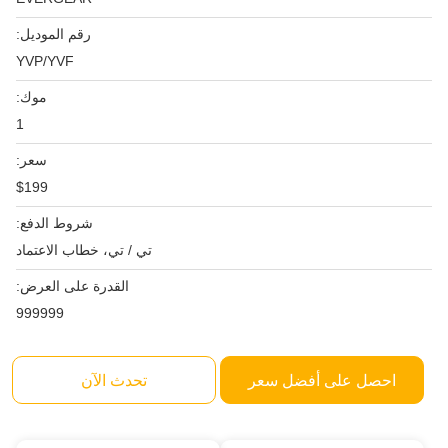
رقم الموديل:
YVP/YVF
موك:
1
سعر:
$199
شروط الدفع:
تي / تي، خطاب الاعتماد
القدرة على العرض:
999999
احصل على أفضل سعر
تحدث الآن