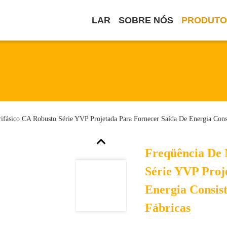
LAR
SOBRE NÓS
PRODUTO
ifásico CA Robusto Série YVP Projetada Para Fornecer Saída De Energia Con
Freqüência De 
Série YVP Proj
Energia Consis
Fábricas