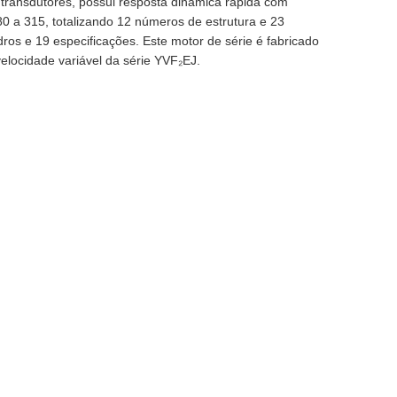
transdutores, possui resposta dinâmica rápida com
80 a 315, totalizando 12 números de estrutura e 23
os e 19 especificações. Este motor de série é fabricado
elocidade variável da série YVF₂EJ.