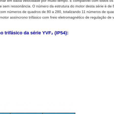
onar em baixa velocidade por muito tempo. É compatível com todos os 
 e sem ressonância. O número da estrutura do motor desta série é de 
 com números de quadros de 80 a 280, totalizando 11 números de quadr
or assíncrono trifásico com freio eletromagnético de regulação de v
trifásico da série YVF₂ (IP54):