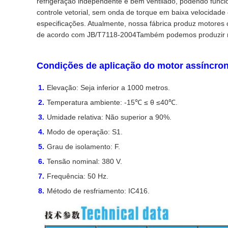
refrigeração independente e bem ventilado, podendo funci
controle vetorial, sem onda de torque em baixa velocidade
especificações. Atualmente, nossa fábrica produz motores
de acordo com JB/T7118-2004
Também podemos produzir mot
Condições de aplicação do motor assíncrono 
Elevação: Seja inferior a 1000 metros.
Temperatura ambiente: -15℃ ≤ θ ≤40℃.
Umidade relativa: Não superior a 90%.
Modo de operação: S1.
Grau de isolamento: F.
Tensão nominal: 380 V.
Frequência: 50 Hz.
Método de resfriamento: IC416.