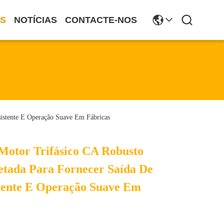
S
NOTÍCIAS
CONTACTE-NOS
sistente E Operação Suave Em Fábricas
Motor Trifásico CA Robusto
etada Para Fornecer Saída De
tente E Operação Suave Em