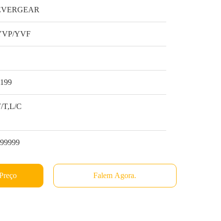
EVERGEAR
YVP/YVF
1
$199
/T,L/C
999999
Preço
Falem Agora.