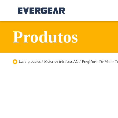
Produtos
Lar
/
produtos
/
Motor de três fases AC
/
Freqüência De Motor Tr