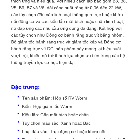
thích ứng và hiệu quả. Với nhiều cách lắp bao gồm B3, B8,
V5, B6, B7 và V6, dải công suất rộng từ 0,06 đến 22 kW,
các tùy chọn đầu vào linh hoạt thông qua trục hoặc khớp
nối động cơ và các kiểu lắp mặt bích hoặc chân linh hoạt,
nó đáp ứng các nhu cầu ứng dụng đa dạng. Kết hợp với
các tùy chọn như Động cơ bánh răng trục vít bằng nhôm,
Bộ giảm tốc bánh răng trục vít giảm tốc kép và Động cơ
bánh răng trục vít DC, sản phẩm này mang lại hiệu suất
vượt trội, khiến nó trở thành lựa chọn ưu tiên trong các hệ
thống truyền lực cơ học hiện đại.
Đặc trưng:
Tên sản phẩm: Hộp số RV Worm
Kiểu: Hộp giảm tốc Worm
Kiểu lắp: Gắn mặt bích hoặc chân
Tùy chọn màu sắc: Xanh hoặc Bạc
Loại đầu vào: Trục động cơ hoặc khớp nối