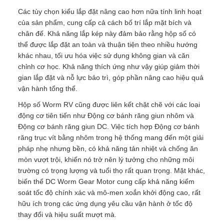
Các tùy chọn kiểu lắp đặt nâng cao hơn nữa tính linh hoạt
của sản phẩm, cung cấp cả cách bố trí lắp mặt bích và
chân đế. Khả năng lắp kép này đảm bảo rằng hộp số có
thể được lắp đặt an toàn và thuận tiện theo nhiều hướng
khác nhau, tối ưu hóa việc sử dụng không gian và căn
chỉnh cơ học. Khả năng thích ứng như vậy giúp giảm thời
gian lắp đặt và nỗ lực bảo trì, góp phần nâng cao hiệu quả
vận hành tổng thể.
Hộp số Worm RV cũng được liên kết chặt chẽ với các loại
động cơ tiên tiến như Động cơ bánh răng giun nhôm và
Động cơ bánh răng giun DC. Việc tích hợp Động cơ bánh
răng trục vít bằng nhôm trong hệ thống mang đến một giải
pháp nhẹ nhưng bền, có khả năng tản nhiệt và chống ăn
mòn vượt trội, khiến nó trở nên lý tưởng cho những môi
trường có trọng lượng và tuổi thọ rất quan trọng. Mặt khác,
biến thể DC Worm Gear Motor cung cấp khả năng kiểm
soát tốc độ chính xác và mô-men xoắn khởi động cao, rất
hữu ích trong các ứng dụng yêu cầu vận hành ở tốc độ
thay đổi và hiệu suất mượt mà.