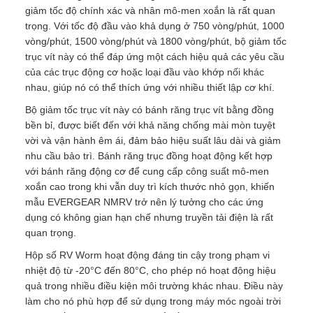
giảm tốc độ chính xác và nhân mô-men xoắn là rất quan
trọng. Với tốc độ đầu vào khả dụng ở 750 vòng/phút, 1000
vòng/phút, 1500 vòng/phút và 1800 vòng/phút, bộ giảm tốc
trục vít này có thể đáp ứng một cách hiệu quả các yêu cầu
của các trục động cơ hoặc loại đầu vào khớp nối khác
nhau, giúp nó có thể thích ứng với nhiều thiết lập cơ khí.
Bộ giảm tốc trục vít này có bánh răng trục vít bằng đồng
bền bỉ, được biết đến với khả năng chống mài mòn tuyệt
vời và vận hành êm ái, đảm bảo hiệu suất lâu dài và giảm
nhu cầu bảo trì. Bánh răng trục đồng hoạt động kết hợp
với bánh răng động cơ để cung cấp công suất mô-men
xoắn cao trong khi vẫn duy trì kích thước nhỏ gọn, khiến
mẫu EVERGEAR NMRV trở nên lý tưởng cho các ứng
dụng có không gian hạn chế nhưng truyền tải điện là rất
quan trọng.
Hộp số RV Worm hoạt động đáng tin cậy trong phạm vi
nhiệt độ từ -20°C đến 80°C, cho phép nó hoạt động hiệu
quả trong nhiều điều kiện môi trường khác nhau. Điều này
làm cho nó phù hợp để sử dụng trong máy móc ngoài trời