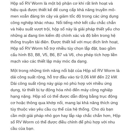
Hộp số RV Worm là một bộ phận cơ khí rất linh hoạt và
hiệu quả được thiết kế để cung cấp khả năng truyền mô-
men xoắn đáng tin cậy và giảm tốc độ trong các ứng dụng
công nghiệp khác nhau. Nổi tiếng nhờ kết cấu chắc chắn
và hiệu suất vượt trội, hộp số này là giải pháp thiết yếu cho
những ai đang tìm kiếm độ chính xác và độ bền trong hệ
thống truyền tải điện. Được thiết kế với mục đích linh hoạt,
Hộp số RV Worm hỗ trợ nhiều tùy chọn lắp đặt, bao gồm
cấu hình B3, B8, V5, B6, B7 và V6, cho phép tích hợp liền
mạch vào các thiết lập máy móc đa dạng.
Một trong những tính năng nổi bật của Hộp số RV Worm là
dải công suất rộng, hỗ trợ đầu vào từ 0,06 kW đến 22 kW.
Dải công suất rộng này giúp nó phù hợp với nhiều ứng
dụng, từ thiết bị tự động hóa nhỏ đến máy công nghiệp
hạng nặng. Hộp số có thể được dẫn động bằng trục động
cơ hoặc thông qua khớp nối, mang lại khả năng thích ứng
tùy thuộc vào yêu cầu cụ thể của hệ thống. Cho dù bạn
cần một giải pháp nhỏ gọn hay lắp ráp chắc chắn hơn, Hộp
số RV Worm có thể được điều chỉnh để phù hợp với nhu
cầu của bạn.