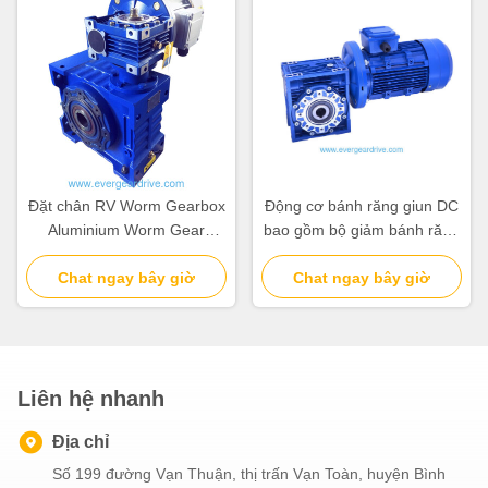
Đặt chân RV Worm Gearbox
Động cơ bánh răng giun DC
Aluminium Worm Gear
bao gồm bộ giảm bánh răng
Motor Alumini Xây dựng bền
giun hoàn hảo cho thiết bị
và nhẹ thích hợp Tự động
Chat ngay bây giờ
đóng gói và dây chuyền lắp
Chat ngay bây giờ
hóa
ráp tự động
Liên hệ nhanh
Địa chỉ
Số 199 đường Vạn Thuận, thị trấn Vạn Toàn, huyện Bình