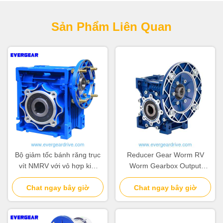
Sản Phẩm Liên Quan
Bộ giảm tốc bánh răng trục
Reducer Gear Worm RV
vít NMRV với vỏ hợp kim
Worm Gearbox Output
nhôm, trục vít cứng và dải
Torque 2,6 đến 1760 Nm
công suất 0.06~22kw
Chat ngay bây giờ
Phạm vi nhiệt độ hoạt động
Chat ngay bây giờ
trừ 20 độ C đến 80 độ C