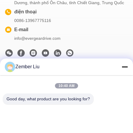
Dương, thành phố Ôn Châu, tỉnh Chiết Giang, Trung Quốc
điện thoại
0086-13967775116
E-mail
info@evergeardrive.com
Zember Liu
Bản tin của chúng tôi
Đăng ký nhận bản tin của chúng tôi để được giảm giá và nhiều
10:40 AM
hơn nữa.
Good day, what product are you looking for?