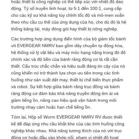
hoặc thiết bị công nghiệp có thể tiếp xúc với nhiệt độ dao
động. Tỷ số truyền linh hoạt, từ 5:1 đến 100:1, cung cấp
cho các kỹ sư khả năng tùy chỉnh tốc độ và mô-men xoắn
theo nhu cầu cụ thể của ứng dụng của họ, cho dù đó là hệ
thống băng tải, máy đóng gói hay thiết bị nông nghiệp.
Các trường hợp ứng dụng điển hình của bộ giảm tốc bánh
vít EVERGEAR NMRV bao gồm dây chuyền tự động hóa,
hệ thống xử lý vật liệu và máy móc hạng nặng trong đó độ
chính xác và độ bền của bánh răng động cơ là rất cần
thiết. Cấu trúc chắc chắn và hiệu suất đáng tin cậy của nó
cũng khiến nó trở thành lựa chọn ưu tiên trong các tình
huống như sản xuất dệt may, thiết bị chế biến thực phẩm
và robot. Sự kết hợp giữa bánh răng trục đồng và bánh
răng động cơ đảm bảo khả năng truyền động êm ái và
giảm tiếng ồn, nâng cao hiệu quả vận hành trong môi
trường nhạy cảm hoặc hạn chế tiếng ồn.
Tóm lại, Hộp số Worm EVERGEAR NMRV RV được thiết
kế để đáp ứng nhu cầu khắt khe của các tình huống công
nghiệp khác nhau. Khả năng tương thích của nó với trục
động cơ hoặc đầu vào khớp nối, phạm vi nhiệt độ hoạt