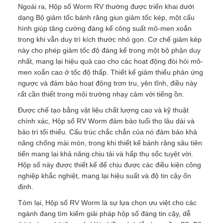
Ngoài ra, Hộp số Worm RV thường được triển khai dưới
dạng Bộ giảm tốc bánh răng giun giảm tốc kép, một cấu
hình giúp tăng cường đáng kể công suất mô-men xoắn
trong khi vẫn duy trì kích thước nhỏ gọn. Cơ chế giảm kép
này cho phép giảm tốc độ đáng kể trong một bộ phận duy
nhất, mang lại hiệu quả cao cho các hoạt động đòi hỏi mô-
men xoắn cao ở tốc độ thấp. Thiết kế giảm thiểu phản ứng
ngược và đảm bảo hoạt động trơn tru, yên tĩnh, điều này
rất cần thiết trong môi trường nhạy cảm với tiếng ồn.
Được chế tạo bằng vật liệu chất lượng cao và kỹ thuật
chính xác, Hộp số RV Worm đảm bảo tuổi thọ lâu dài và
bảo trì tối thiểu. Cấu trúc chắc chắn của nó đảm bảo khả
năng chống mài mòn, trong khi thiết kế bánh răng sâu tiên
tiến mang lại khả năng chịu tải và hấp thụ sốc tuyệt vời.
Hộp số này được thiết kế để chịu được các điều kiện công
nghiệp khắc nghiệt, mang lại hiệu suất và độ tin cậy ổn
định.
Tóm lại, Hộp số RV Worm là sự lựa chọn ưu việt cho các
ngành đang tìm kiếm giải pháp hộp số đáng tin cậy, dễ