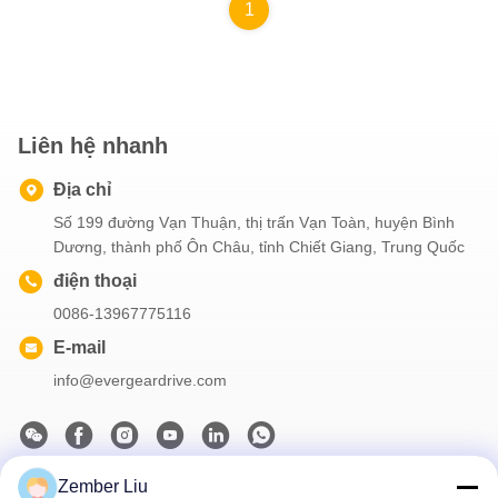
1
Liên hệ nhanh
Địa chỉ
Số 199 đường Vạn Thuận, thị trấn Vạn Toàn, huyện Bình
Dương, thành phố Ôn Châu, tỉnh Chiết Giang, Trung Quốc
điện thoại
0086-13967775116
E-mail
info@evergeardrive.com
Zember Liu
Bản tin của chúng tôi