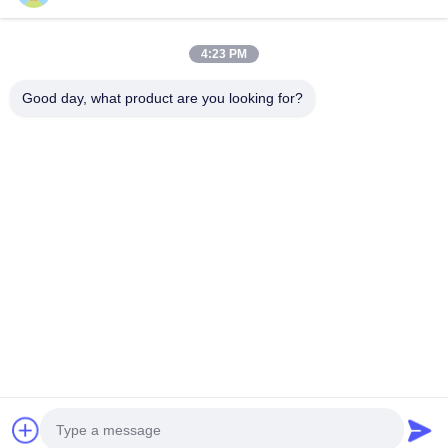
Đăng ký nhận bản tin của chúng tôi để được giảm giá và nhiều
hơn nữa.
4:23 PM
Good day, what product are you looking for?
Liên Hệ Với Chúng Tôi
Chính sách bảo mật
|
Sơ đồ trang web
| Trung Quốc tốt Chất
lượng Động cơ bánh răng xoắn ốc trực tuyến Nhà cung cấp. Bản
quyền © 2026 ZHEJIANG EVERGEAR DRIVE CO.,LTD Tất cả.
Tất cả quyền được bảo lưu.