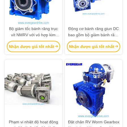
Bộ giảm tốc bánh răng trục
Động cơ bánh răng giun DC
vít NMRV với vỏ hợp kim
bao gồm bộ giảm bánh răng
nhôm, trục vít cứng và dải
giun hoàn hảo cho thiết bị
Nhận được giá tốt nhất
Nhận được giá tốt nhất
công suất 0.06~22kw
đóng gói và dây chuyền lắp
ráp tự động
Phạm vi nhiệt độ hoạt động
Đặt chân RV Worm Gearbox