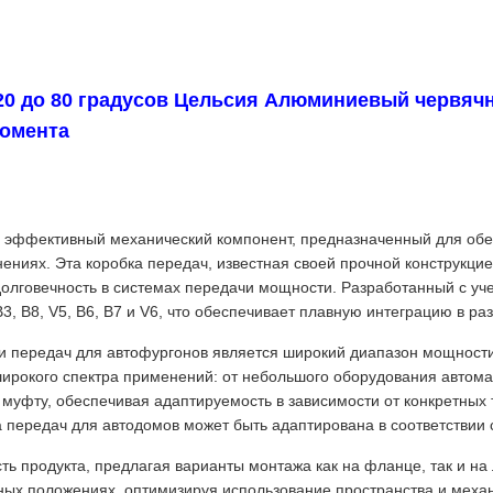
 20 до 80 градусов Цельсия Алюминиевый червяч
момента
и эффективный механический компонент, предназначенный для об
ниях. Эта коробка передач, известная своей прочной конструкци
олговечность в системах передачи мощности. Разработанный с уч
3, B8, V5, B6, B7 и V6, что обеспечивает плавную интеграцию в р
 передач для автофургонов является широкий диапазон мощности,
широкого спектра применений: от небольшого оборудования автом
з муфту, обеспечивая адаптируемость в зависимости от конкретных
а передач для автодомов может быть адаптирована в соответствии
 продукта, предлагая варианты монтажа как на фланце, так и на 
чных положениях, оптимизируя использование пространства и меха