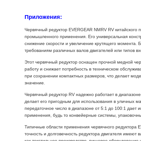
Приложения:
Червячный редуктор EVERGEAR NMRV RV китайского пр
промышленного применения. Его универсальная констр
снижение скорости и увеличение крутящего момента. Б
требованиям различных валов двигателей или типов в
Этот червячный редуктор оснащен прочной медной чер
работу и снижает потребность в техническом обслужив
при сохранении компактных размеров, что делает мо
значение.
Червячный редуктор RV надежно работает в диапазоне 
делает его пригодным для использования в уличных м
передаточное число в диапазоне от 5:1 до 100:1 дает
применения, будь то конвейерные системы, упаковочн
Типичные области применения червячного редуктора E
точность и долговечность редуктора двигателя имеют 
как текстильное производство, пищевое оборудование