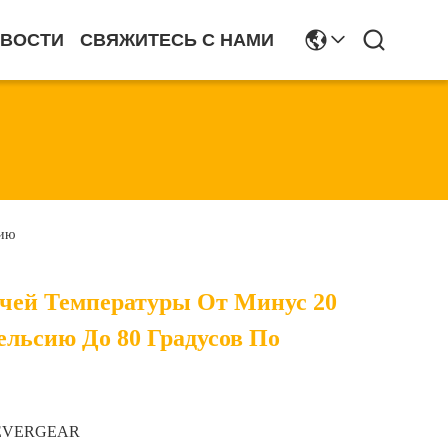
ВОСТИ
СВЯЖИТЕСЬ С НАМИ
сию
очей Температуры От Минус 20
ельсию До 80 Градусов По
EVERGEAR