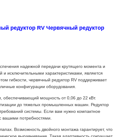
ный редуктор RV Червячный редуктор
еспечения надежной передачи крутящего момента и
ей и исключительными характеристиками, является
етом гибкости, червячный редуктор RV поддерживает
азличные конфигурации оборудования.
 обеспечивающий мощность от 0,06 до 22 кВт.
атизации до тяжелых промышленных машин. Редуктор
 требований системы. Если вам нужно компактное
 с вашими потребностями.
лапах. Возможность двойного монтажа гарантирует, что
ническое выравнивание. Такая адаптивность сокращает