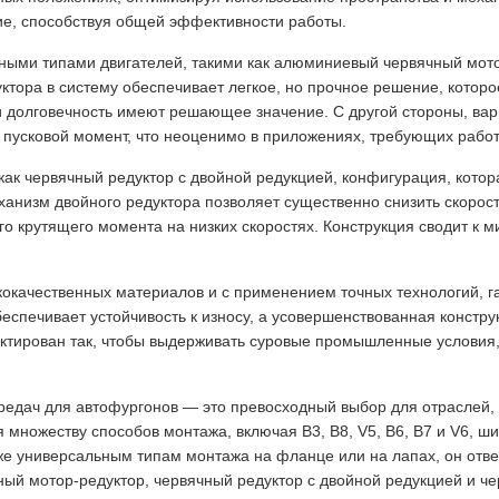
ие, способствуя общей эффективности работы.
нными типами двигателей, такими как алюминиевый червячный мото
ктора в систему обеспечивает легкое, но прочное решение, которо
с и долговечность имеют решающее значение. С другой стороны, ва
й пусковой момент, что неоценимо в приложениях, требующих рабо
 как червячный редуктор с двойной редукцией, конфигурация, кото
анизм двойного редуктора позволяет существенно снизить скорость
 крутящего момента на низких скоростях. Конструкция сводит к
ококачественных материалов и с применением точных технологий, 
беспечивает устойчивость к износу, а усовершенствованная констр
ектирован так, чтобы выдерживать суровые промышленные условия
передач для автофургонов — это превосходный выбор для отраслей
множеству способов монтажа, включая B3, B8, V5, B6, B7 и V6, ши
акже универсальным типам монтажа на фланце или на лапах, он от
ый мотор-редуктор, червячный редуктор с двойной редукцией и чер