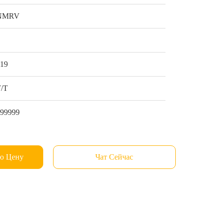
NMRV
1
$19
Т/Т
999999
ю Цену
Чат Сейчас