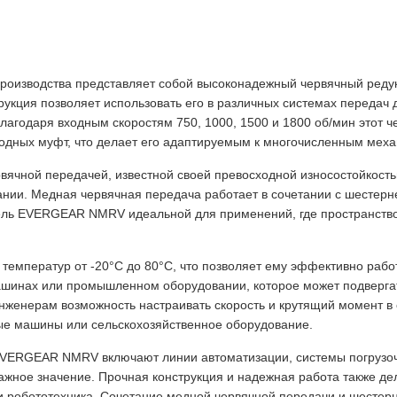
оизводства представляет собой высоконадежный червячный редук
укция позволяет использовать его в различных системах передач 
лагодаря входным скоростям 750, 1000, 1500 и 1800 об/мин этот 
ходных муфт, что делает его адаптируемым к многочисленным меха
вячной передачей, известной своей превосходной износостойкость
ании. Медная червячная передача работает в сочетании с шестер
дель EVERGEAR NMRV идеальной для применений, где пространств
температур от -20°C до 80°C, что позволяет ему эффективно рабо
ашинах или промышленном оборудовании, которое может подверга
 инженерам возможность настраивать скорость и крутящий момент в
ые машины или сельскохозяйственное оборудование.
VERGEAR NMRV включают линии автоматизации, системы погрузочн
важное значение. Прочная конструкция и надежная работа также д
 и робототехника. Сочетание медной червячной передачи и шестер