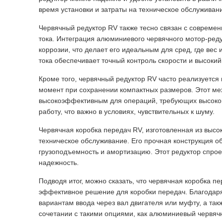
время установки и затраты на техническое обслуживан
Червячный редуктор RV также тесно связан с совреме
тока. Интеграция алюминиевого червячного мотор-реду
коррозии, что делает его идеальным для сред, где ве
тока обеспечивает точный контроль скорости и высоки
Кроме того, червячный редуктор RV часто реализуется
момент при сохранении компактных размеров. Этот мех
высокоэффективным для операций, требующих высокого
работу, что важно в условиях, чувствительных к шуму.
Червячная коробка передач RV, изготовленная из выс
техническое обслуживание. Его прочная конструкция о
грузоподъемность и амортизацию. Этот редуктор спро
надежность.
Подводя итог, можно сказать, что червячная коробка 
эффективное решение для коробки передач. Благодаря 
вариантам ввода через вал двигателя или муфту, а т
сочетании с такими опциями, как алюминиевый червячн