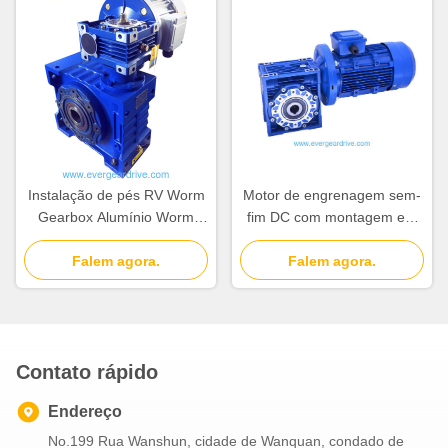
Celsius a 80 Celsius
Instalação de pés RV Worm
Motor de engrenagem sem-
Gearbox Alumínio Worm
fim DC com montagem em
Gear Motor Alumínio
pé, incluindo redutor de
Construção Durável e leve
Falem agora.
engrenagem sem-fim,
Falem agora.
Automatização adequada
perfeito para equipamentos
de embalagem e linhas de
montagem automatizadas
Contato rápido
Endereço
No.199 Rua Wanshun, cidade de Wanquan, condado de