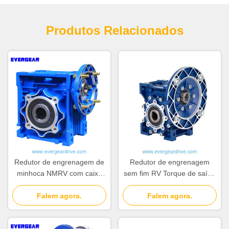
Produtos Relacionados
Redutor de engrenagem de
Redutor de engrenagem
minhoca NMRV com caixa
sem fim RV Torque de saída
de liga de alumínio, eixo de
da caixa de engrenagens
minhoca endurecido e faixa
Falem agora.
sem fim 2,6 a 1760 Nm
Falem agora.
de potência de 0,06 ~ 22kw
Faixa de temperatura
operacional menos 20