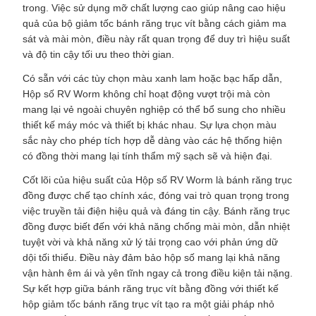
trong. Việc sử dụng mỡ chất lượng cao giúp nâng cao hiệu
quả của bộ giảm tốc bánh răng trục vít bằng cách giảm ma
sát và mài mòn, điều này rất quan trọng để duy trì hiệu suất
và độ tin cậy tối ưu theo thời gian.
Có sẵn với các tùy chọn màu xanh lam hoặc bạc hấp dẫn,
Hộp số RV Worm không chỉ hoạt động vượt trội mà còn
mang lại vẻ ngoài chuyên nghiệp có thể bổ sung cho nhiều
thiết kế máy móc và thiết bị khác nhau. Sự lựa chọn màu
sắc này cho phép tích hợp dễ dàng vào các hệ thống hiện
có đồng thời mang lại tính thẩm mỹ sạch sẽ và hiện đại.
Cốt lõi của hiệu suất của Hộp số RV Worm là bánh răng trục
đồng được chế tạo chính xác, đóng vai trò quan trọng trong
việc truyền tải điện hiệu quả và đáng tin cậy. Bánh răng trục
đồng được biết đến với khả năng chống mài mòn, dẫn nhiệt
tuyệt vời và khả năng xử lý tải trọng cao với phản ứng dữ
dội tối thiểu. Điều này đảm bảo hộp số mang lại khả năng
vận hành êm ái và yên tĩnh ngay cả trong điều kiện tải nặng.
Sự kết hợp giữa bánh răng trục vít bằng đồng với thiết kế
hộp giảm tốc bánh răng trục vít tạo ra một giải pháp nhỏ