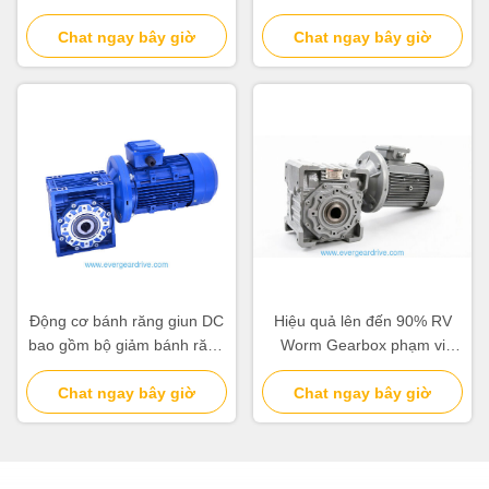
nhôm, trục vít cứng và dải
Torque 2,6 đến 1760 Nm
công suất 0.06~22kw
Chat ngay bây giờ
Phạm vi nhiệt độ hoạt động
Chat ngay bây giờ
trừ 20 độ C đến 80 độ C
Động cơ bánh răng giun DC
Hiệu quả lên đến 90% RV
bao gồm bộ giảm bánh răng
Worm Gearbox phạm vi
giun hoàn hảo cho thiết bị
năng lượng 0,06 đến 22kw
đóng gói và dây chuyền lắp
Chat ngay bây giờ
Màu xanh hoặc bạc Được
Chat ngay bây giờ
ráp tự động
thiết kế cho tuổi thọ lâu dài