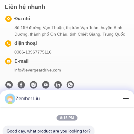
Liên hệ nhanh
Địa chỉ
Số 199 đường Vạn Thuận, thị trấn Vạn Toàn, huyện Bình
Dương, thành phố Ôn Châu, tỉnh Chiết Giang, Trung Quốc
điện thoại
0086-13967775116
E-mail
info@evergeardrive.com
Zember Liu
Bản tin của chúng tôi
Đăng ký nhận bản tin của chúng tôi để được giảm giá và nhiều
8:15 PM
hơn nữa.
Good day, what product are you looking for?