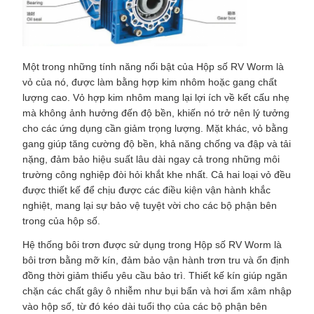
Một trong những tính năng nổi bật của Hộp số RV Worm là
vỏ của nó, được làm bằng hợp kim nhôm hoặc gang chất
lượng cao. Vỏ hợp kim nhôm mang lại lợi ích về kết cấu nhẹ
mà không ảnh hưởng đến độ bền, khiến nó trở nên lý tưởng
cho các ứng dụng cần giảm trọng lượng. Mặt khác, vỏ bằng
gang giúp tăng cường độ bền, khả năng chống va đập và tải
nặng, đảm bảo hiệu suất lâu dài ngay cả trong những môi
trường công nghiệp đòi hỏi khắt khe nhất. Cả hai loại vỏ đều
được thiết kế để chịu được các điều kiện vận hành khắc
nghiệt, mang lại sự bảo vệ tuyệt vời cho các bộ phận bên
trong của hộp số.
Hệ thống bôi trơn được sử dụng trong Hộp số RV Worm là
bôi trơn bằng mỡ kín, đảm bảo vận hành trơn tru và ổn định
đồng thời giảm thiểu yêu cầu bảo trì. Thiết kế kín giúp ngăn
chặn các chất gây ô nhiễm như bụi bẩn và hơi ẩm xâm nhập
vào hộp số, từ đó kéo dài tuổi thọ của các bộ phận bên