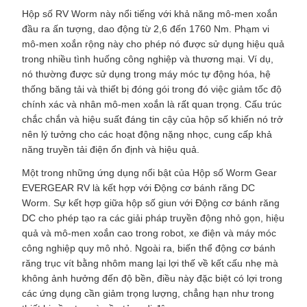
Hộp số RV Worm này nổi tiếng với khả năng mô-men xoắn
đầu ra ấn tượng, dao động từ 2,6 đến 1760 Nm. Phạm vi
mô-men xoắn rộng này cho phép nó được sử dụng hiệu quả
trong nhiều tình huống công nghiệp và thương mại. Ví dụ,
nó thường được sử dụng trong máy móc tự động hóa, hệ
thống băng tải và thiết bị đóng gói trong đó việc giảm tốc độ
chính xác và nhân mô-men xoắn là rất quan trọng. Cấu trúc
chắc chắn và hiệu suất đáng tin cậy của hộp số khiến nó trở
nên lý tưởng cho các hoạt động nặng nhọc, cung cấp khả
năng truyền tải điện ổn định và hiệu quả.
Một trong những ứng dụng nổi bật của Hộp số Worm Gear
EVERGEAR RV là kết hợp với Động cơ bánh răng DC
Worm. Sự kết hợp giữa hộp số giun với Động cơ bánh răng
DC cho phép tạo ra các giải pháp truyền động nhỏ gọn, hiệu
quả và mô-men xoắn cao trong robot, xe điện và máy móc
công nghiệp quy mô nhỏ. Ngoài ra, biến thể động cơ bánh
răng trục vít bằng nhôm mang lại lợi thế về kết cấu nhẹ mà
không ảnh hưởng đến độ bền, điều này đặc biệt có lợi trong
các ứng dụng cần giảm trọng lượng, chẳng hạn như trong