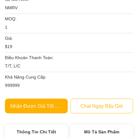
NMRV
MOQ:
1
Giá:
$19
Điều Khoản Thanh Toán:
T/T, L/C
Khả Năng Cung Cấp:
999999
Nhận Được Giá Tốt Nhất
Chat Ngay Bây Giờ
Thông Tin Chi Tiết
Mô Tả Sản Phẩm