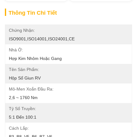
Thông Tin Chi Tiết
Chứng Nhận:
ISO9001,ISO14001,ISO24001,CE
Nhà Ở:
Hợp Kim Nhôm Hoặc Gang
Tên Sản Phẩm:
Hộp Số Giun RV
Mô-Men Xoắn Đầu Ra:
2,6 ~ 1760 Nm
Tỷ Số Truyền:
5:1 Đến 100:1
Cách Lắp:
B3, B8, V5, B6, B7, V6