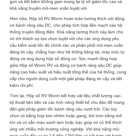
gọn và tiết kiệm không gian mang lại tỷ số giảm tốc cao và
khả năng truyền mô-men xoắn tuyệt vời.
Hơn nữa, Hộp số RV Worm hoàn toàn tương thích với động
cơ bánh răng sâu DC, cho phép tích hợp liền mạch vào hệ
thống truyền động điện. Khả năng tương thích này làm cho
nó trở thành sự lựa chọn tuyệt vời cho các ứng dụng yêu
cầu kiểm soát tốc độ chính xác và phân phối mô-men xoắn
đáng tin cậy, chẳng hạn như hệ thống băng tải, máy móc tự
động và ứng dụng hộp số động cơ. Sức mạnh tổng hợp
giữa Hộp số Worm RV và động cơ bánh răng sâu DC giúp
nâng cao hiệu suất và hiệu suất tổng thể của hệ thống, cung
cấp cho người dùng cuối một giải pháp đáng tin cậy và tiết
kiệm chi phí.
Tóm lại, Hộp số RV Worm kết hợp vật liệu chất lượng cao,
kỹ thuật tiên tiến và các tính năng thiết kế chu đáo để mang
đến giải pháp giảm tốc bánh răng sâu vượt trội. Các tùy
chọn vỏ bằng hợp kim nhôm hoặc gang, bôi trơn bằng mỡ
kín và có sẵn màu xanh lam hoặc bạc giúp nó có thể thích
ứng với nhiều môi trường công nghiệp. Với khả năng mô-
men xoắn đầu ra từ 2,6 đến 1760 Nm và kết hợp với bánh