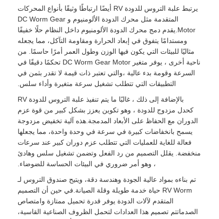
يرتبط علبة التروس للدودة RV أيضًا ارتباطًا وثيقًا بأنواع المحركات
المتقدمة مثل محرك الدودة الألومنيوم و DC Worm Gear
Motor.يقدم دمج محرك الدودة الألومنيوم داخل النظام حلًا خفيفًا
ومستدامًا يتفوق في إبعاد الحرارة ومقاومة التآكل، مما يجعله
مثاليًا للبيئات التي يكون فيها الوزن وطول العمر أمرًا حاسمًا. من
ناحية أخرى ، يوفر متغير DC Worm Gear Motor تحكمًا دقيقًا في
السرعة وقومة بدء عالية ،والتي تعتبر ذات قيمة لا تقدر بثمن في
التطبيقات التي تتطلب تشغيل سرعة متغيرة وأداء سلس.
بالإضافة إلى ذلك ، غالبًا ما يتم تنفيذ علبة التروس للدودة RV
كحدل مزدوج للدودة ، وهو تكوين يعزز بشكل كبير من قوة عزم
الدوران مع الحفاظ على الأبعاد المدمجة.هذه آلية تخفيض مزدوجة
يسمح بانخفاضات كبيرة في سرعة في وحدة واحدة، مما يجعلها
فعالة للغاية للعمليات التي تتطلب عزم دوران كبير عند سرعات
منخفضة. يقلل التصميم من رد الفعل وتضمن تشغيل سلس وهادئ
، وهو أمر ضروري في البيئات الحساسة للضوضاء.
تم بناءه بمواد عالية الجودة وهندسة دقة، ويتيح صندوق التروس لـ
RV Worm حياة خدمة طويلة وقلة الصيانة.في حين أن التصميم
المتقدم لآلات الدودة يوفر قدرة تحميل ممتازة وامتصاص
الصدماتتم تصميم هذا العدادات لتحمل الظروف الصناعية القاسية،