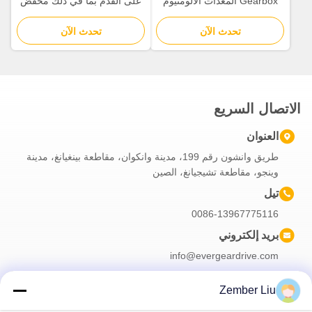
Gearbox المعدات الألومنيوم
على القدم بما في ذلك مخفض
Worm Gear Motor المعدات
التروس الدودية مثالي لمعدات
تحدث الآن
الألومنيوم البناء القوي وخفيف
تحدث الآن
التعبئة والتغليف وخطوط التجميع
الوزن مناسبة الأتمتة
الآلية
الاتصال السريع
العنوان
طريق وانشون رقم 199، مدينة وانكوان، مقاطعة بينغيانغ، مدينة
وينجو، مقاطعة تشيجيانغ، الصين
تيل
0086-13967775116
بريد إلكتروني
info@evergeardrive.com
Zember Liu