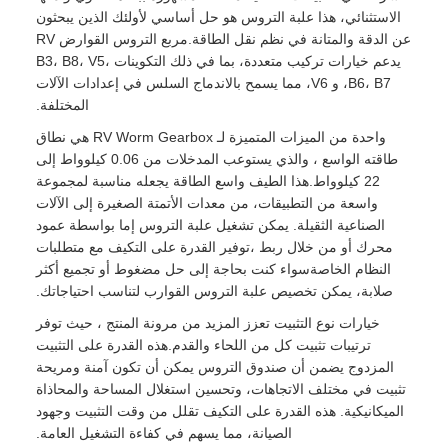
الاستثنائي، هذا علبة التروس هو حل أساسي لأولئك الذين يبحثون
عن الدقة والمتانة في نظم نقل الطاقة.مربع التروس القوارض RV
يدعم خيارات تركيب متعددة، بما في ذلك التكوينات B3، B8، V5،
B6، B7، و V6، مما يسمح بالاندماج السلس في إعدادات الآلات
المختلفة.
واحدة من الميزات المتميزة لـ RV Worm Gearbox هي نطاق
طاقته الواسع ، والذي يستوعب المدخلات من 0.06 كيلوواط إلى
22 كيلوواط.هذا الطيف واسع الطاقة يجعله مناسبة لمجموعة
واسعة من التطبيقات، من معدات الأتمتة الصغيرة إلى الآلات
الصناعية الثقيلة. يمكن تشغيل علبة التروس إما بواسطة عمود
محرك أو من خلال ربط ،توفير القدرة على التكيف مع متطلبات
النظام الخاصةسواء كنت بحاجة إلى حل مضغوط أو تجميع أكثر
صلابة، يمكن تخصيص علبة التروس القوارب لتناسب احتياجاتك.
خيارات نوع التثبيت تعزز المزيد من مرونة المنتج ، حيث توفر
ترتيبات تثبيت كل من اللحاء والقدم.هذه القدرة على التثبيت
المزدوج يضمن أن صندوق التروس يمكن أن تكون آمنة ومريحة
تثبيت في مختلف الاتجاهات، وتحسين استغلال المساحة والمحاذاة
الميكانيكية. هذه القدرة على التكيف تقلل من وقت التثبيت وجهود
الصيانة، مما يسهم في كفاءة التشغيل العامة.