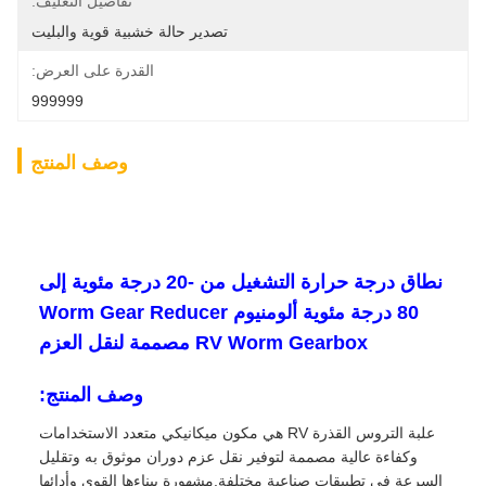
تفاصيل التغليف:
تصدير حالة خشبية قوية والبليت
القدرة على العرض:
999999
وصف المنتج
نطاق درجة حرارة التشغيل من -20 درجة مئوية إلى
80 درجة مئوية ألومنيوم Worm Gear Reducer
RV Worm Gearbox مصممة لنقل العزم
وصف المنتج:
علبة التروس القذرة RV هي مكون ميكانيكي متعدد الاستخدامات
وكفاءة عالية مصممة لتوفير نقل عزم دوران موثوق به وتقليل
السرعة في تطبيقات صناعية مختلفة.مشهورة ببناءها القوي وأدائها