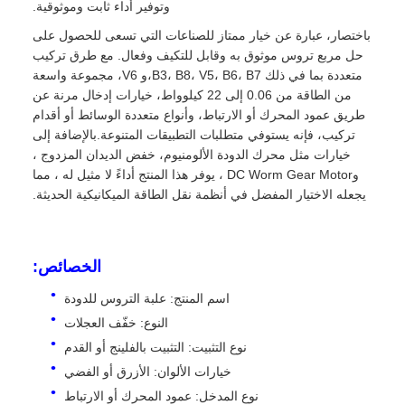
وتوفير أداء ثابت وموثوقية.
باختصار، عبارة عن خيار ممتاز للصناعات التي تسعى للحصول على
حل مربع تروس موثوق به وقابل للتكيف وفعال. مع طرق تركيب
متعددة بما في ذلك B3، B8، V5، B6، B7،و V6، مجموعة واسعة
من الطاقة من 0.06 إلى 22 كيلوواط، خيارات إدخال مرنة عن
طريق عمود المحرك أو الارتباط، وأنواع متعددة الوسائط أو أقدام
تركيب، فإنه يستوفي متطلبات التطبيقات المتنوعة.بالإضافة إلى
خيارات مثل محرك الدودة الألومنيوم، خفض الديدان المزدوج ،
وDC Worm Gear Motor ، يوفر هذا المنتج أداءً لا مثيل له ، مما
يجعله الاختيار المفضل في أنظمة نقل الطاقة الميكانيكية الحديثة.
الخصائص:
اسم المنتج: علبة التروس للدودة
النوع: خفّف العجلات
نوع التثبيت: التثبيت بالفلينج أو القدم
خيارات الألوان: الأزرق أو الفضي
نوع المدخل: عمود المحرك أو الارتباط