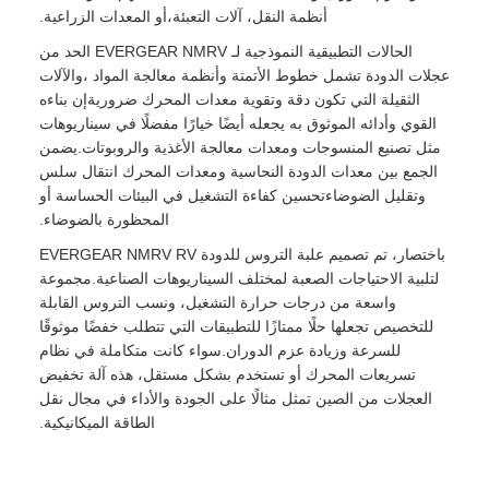
أنظمة النقل، آلات التعبئة،أو المعدات الزراعية.
الحالات التطبيقية النموذجية لـ EVERGEAR NMRV الحد من
عجلات الدودة تشمل خطوط الأتمتة وأنظمة معالجة المواد ،والآلات
الثقيلة التي تكون دقة وتقوية معدات المحرك ضروريةإن بناءه
القوي وأدائه الموثوق به يجعله أيضًا خيارًا مفضلًا في سيناريوهات
مثل تصنيع المنسوجات ومعدات معالجة الأغذية والروبوتات.يضمن
الجمع بين معدات الدودة النحاسية ومعدات المحرك انتقال سلس
وتقليل الضوضاءتحسين كفاءة التشغيل في البيئات الحساسة أو
المحظورة بالضوضاء.
باختصار، تم تصميم علبة التروس للدودة EVERGEAR NMRV RV
لتلبية الاحتياجات الصعبة لمختلف السيناريوهات الصناعية.مجموعة
واسعة من درجات حرارة التشغيل، ونسب التروس القابلة
للتخصيص تجعلها حلًا ممتازًا للتطبيقات التي تتطلب خفضًا موثوقًا
للسرعة وزيادة عزم الدوران.سواء كانت متكاملة في نظام
تسريعات المحرك أو تستخدم بشكل مستقل، هذه آلة تخفيض
العجلات من الصين تمثل مثالًا على الجودة والأداء في مجال نقل
الطاقة الميكانيكية.