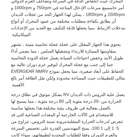
المحرك حيث انخفاض الدقة في السرعة وتضاعف العزم الدوالي
أمر حاسممع سرعات الإدخال المتاحة في 750rpm و 1000rpm و
1500rpm و 1800rpm ، يمكن لهذا الجهاز الحد من عجلات الديدان
أن يطابق بكفاءة متطلبات مختلفة من عمود المحرك أو أنواع
مدخلات الارتباط ،مما يجعلها قابلة للتكيف مع العديد من الإعدادات
الميكانيكية.
يحتوي هذا الجهاز المقلل على عجلة عجلة نحاسية متينة ، تشتهر
بمقاومتها الممتازة للارتداء وتشغيلها السلس ، مما يضمن أداءً
طويل الأمد وخفض احتياجات الصيانة.يعمل عجلة الدودة النحاسية
جنبا إلى جنب مع عجلة المحرك لتوفير عزم دوران عالية مع
الحفاظ على أبعاد صغيرة، مما يجعل نموذج EVERGEAR NMRV
مثالي للتطبيقات حيث المساحة محدودة ولكن نقل الطاقة أمر بالغ
الأهمية.
يعمل علبة التروس ذات الديدان RV بشكل موثوق في نطاق درجة
الحرارة من -20 درجة مئوية إلى 80 درجة مئوية ، مما يسمح لها
بالعمل بفعالية في ظروف بيئية مختلفة.هذا يجعلها مناسبة
للاستخدام في الآلات الخارجية أو المعدات الصناعية التي قد
تتعرض لدرجات الحرارة المتقلبةمرونة نسبة التروس، تتراوح من
5: 1 إلى 100:1، يمنح المهندسين القدرة على تخصيص السرعة
والعزم الدوران وفقا للطلبات المحددة لتطبيقاتهم، سواء كانت