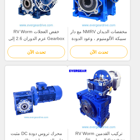
مخفضات الديدان NMRV مع دار
خفض العجلات RV Worm
سبيكة الألومنيوم ، وعود الدودة
Gearbox عزم الدوران 2.6 إلى
المقاومة ، ومدى الطاقة 0.06 ~
1760 Nm نطاق درجة الحرارة
22kw
تحدث الآن
تحدث الآن
التشغيلية ما دون 20 درجة مئوية
إلى 80 درجة مئوية
تركيب القدمين RV Worm
محرك تروس دودة DC مثبت