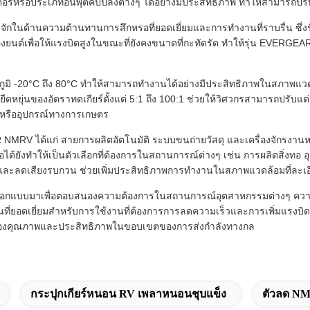
รือประเภทอินพุตคัปปลิ้งต่างๆ ได้อย่างมีประสิทธิภาพ ทำให้สามารถปรับใ
่รู้จักในด้านความต้านทานการสึกหรอที่ยอดเยี่ยมและการทำงานที่ราบรื่น 
งยนต์เพื่อให้แรงบิดสูงในขณะที่ยังคงขนาดที่กะทัดรัด ทำให้รุ่น EVERGE
หภูมิ -20°C ถึง 80°C ทำให้สามารถทำงานได้อย่างมีประสิทธิภาพในสภาพแวด
มยืดหยุ่นของอัตราทดเกียร์ตั้งแต่ 5:1 ถึง 100:1 ช่วยให้วิศวกรสามารถป
์ หรืออุปกรณ์ทางการเกษตร
RV ได้แก่ สายการผลิตอัตโนมัติ ระบบขนถ่ายวัสดุ และเครื่องจักรงานห
อถือได้ยังทำให้เป็นตัวเลือกที่ต้องการในสถานการณ์ต่างๆ เช่น การผลิตสิ่
นและลดเสียงรบกวน ช่วยเพิ่มประสิทธิภาพการทำงานในสภาพแวดล้อมที่ละเอ
บมาเพื่อตอบสนองความต้องการในสถานการณ์อุตสาหกรรมต่างๆ ความเข้ากั
ันที่ยอดเยี่ยมสำหรับการใช้งานที่ต้องการการลดความเร็วและการเพิ่มแรงบิดที่
ี่ดีของคุณภาพและประสิทธิภาพในขอบเขตของการส่งกำลังทางกล
กระปุกเกียร์หนอน RV เพลาหนอนชุบแข็ง
ตัวลด NM