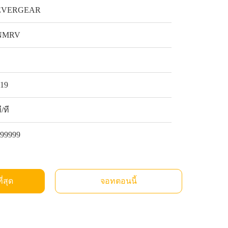
EVERGEAR
NMRV
1
$19
ี/ที
999999
ี่สุด
จอทตอนนี้