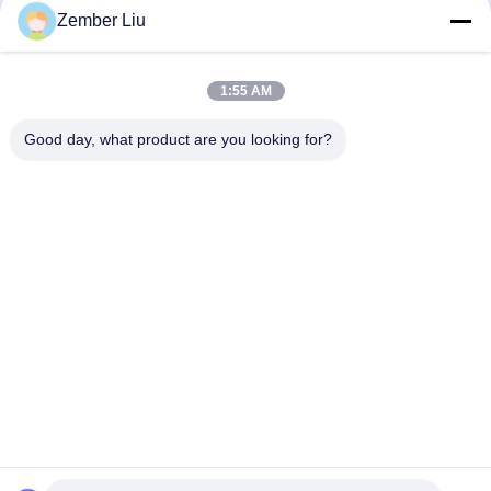
Endüstriye Yönelik Yüksek Verimli
Dayanıklı Helisel Konik Dişli Motor
Zember Liu
Helisel Konik Dişli Motoru
Yüksek Verimli Çözüm
Spiral Eğri Dişli Motoru
Spiral Eğri Dişli Motoru
June 26, 2026
June 26, 2026
1:55 AM
Good day, what product are you looking for?
00:14
00:12
Evergear şirket tanıtımı
Konveyör Sistemleri için Yüksek
Torklu Sıralı Helisel Redüktörlü Motor
Şirket Haberleri
Döner Helikal Dişli Motoru
January 19, 2026
June 26, 2026
00:10
06:30
EH serisi endüstriyel şanzıman
ZHEJIANG EVERGEAR DRIVE
CO.,LTD/Çin'de vites kutusu hız
Dişli Motor Ürünleri