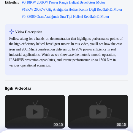
Etiketler:
#
0.18KW-200KW Power Range Helical Bevel Gear Motor
#
18KW-200KW Güç Aralığında Helisel Konik Dişli Redüktörlü Motor
#
5-33000 Oran Aralığında Sıra Tipi Helisel Redüktörlü Motor
Video Description:
Follow along for a hands-on demonstration that highlights performance points of
the high-efficiency helical bevel gear motor. In this video, you'll see how the cast
iron and 20CrMnTi construction delivers up to 95% power efficiency in real
industrial applications. Watch as we showcase the motor's smooth operation,
IP54/IP55 protection capabilities, and torque performance up to 1500 Nm in
various operational scenarios.
İlgili Videolar
00:15
00:15