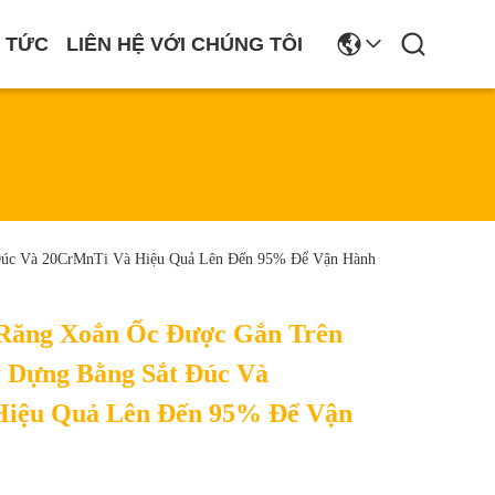
N TỨC
LIÊN HỆ VỚI CHÚNG TÔI
Đúc Và 20CrMnTi Và Hiệu Quả Lên Đến 95% Để Vận Hành
Răng Xoắn Ốc Được Gắn Trên
 Dựng Bằng Sắt Đúc Và
iệu Quả Lên Đến 95% Để Vận