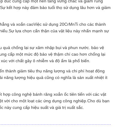
hép đúc cung cấp một nền tảng vững chắc và giảm rung
ệtSự kết hợp này đảm bảo tuổi thọ sử dụng lâu hơn và giảm
 thẳng và xoắn caoViệc sử dụng 20CrMnTi cho các thành
thiểu.Sự lựa chọn cẩn thận của vật liệu này nhấn mạnh sự
iệu quả chống lại sự xâm nhập bụi và phun nước. bảo vệ
cung cấp một mức độ bảo vệ thậm chí cao hơn chống lại
 xúc với chất gây ô nhiễm và độ ẩm là phổ biến.
ển thành giảm tiêu thụ năng lượng và chi phí hoạt động
i năng lượng hiệu quả cũng có nghĩa là sản xuất nhiệt ít
 hợp công nghệ bánh răng xoắn ốc tiên tiến với các vật
uyệt vời cho một loạt các ứng dụng công nghiệp.Cho dù bạn
này cung cấp hiệu suất và giá trị xuất sắc.