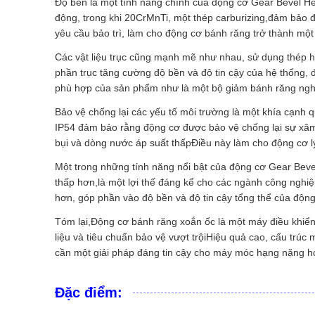
Độ bền là một tính năng chính của động cơ Gear Bevel He
động, trong khi 20CrMnTi, một thép carburizing,đảm bảo đ
yêu cầu bảo trì, làm cho động cơ bánh răng trở thành một
Các vật liệu trục cũng mạnh mẽ như nhau, sử dụng thép 
phần trục tăng cường độ bền và độ tin cậy của hệ thống, 
phù hợp của sản phẩm như là một bộ giảm bánh răng nghiê
Bảo vệ chống lại các yếu tố môi trường là một khía cạnh 
IP54 đảm bảo rằng động cơ được bảo vệ chống lại sự xâm
bụi và dòng nước áp suất thấpĐiều này làm cho động cơ lý
Một trong những tính năng nổi bật của động cơ Gear Bevel
thấp hơn,là một lợi thế đáng kể cho các ngành công nghiệ
hơn, góp phần vào độ bền và độ tin cậy tổng thể của động
Tóm lại,Động cơ bánh răng xoắn ốc là một máy điều khiển
liệu và tiêu chuẩn bảo vệ vượt trộiHiệu quả cao, cấu trú
cần một giải pháp đáng tin cậy cho máy móc hạng nặng hoặ
Đặc điểm: