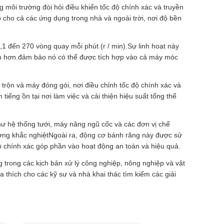
g môi trường đòi hỏi điều khiển tốc độ chính xác và truyền
ho cả các ứng dụng trong nhà và ngoài trời, nơi độ bền
,1 đến 270 vòng quay mỗi phút (r / min).Sự linh hoạt này
anh hơn.đảm bảo nó có thể được tích hợp vào cả máy móc
ộn và máy đóng gói, nơi điều chỉnh tốc độ chính xác và
iếng ồn tại nơi làm việc và cải thiện hiệu suất tổng thể
ư hệ thống tưới, máy nâng ngũ cốc và các đơn vị chế
ường khắc nghiệtNgoài ra, động cơ bánh răng này được sử
độ chính xác góp phần vào hoạt động an toàn và hiệu quả.
rong các kịch bản xử lý công nghiệp, nông nghiệp và vật
 thích cho các kỹ sư và nhà khai thác tìm kiếm các giải