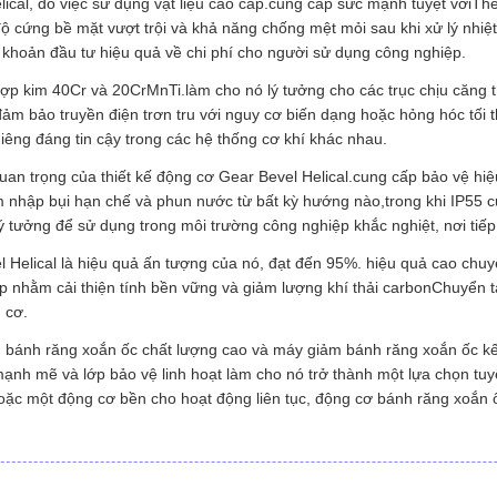
lical, do việc sử dụng vật liệu cao cấp.cung cấp sức mạnh tuyệt vờiT
ộ cứng bề mặt vượt trội và khả năng chống mệt mỏi sau khi xử lý nhi
 khoản đầu tư hiệu quả về chi phí cho người sử dụng công nghiệp.
hợp kim 40Cr và 20CrMnTi.làm cho nó lý tưởng cho các trục chịu căng
đảm bảo truyền điện trơn tru với nguy cơ biến dạng hoặc hỏng hóc tối 
ng đáng tin cậy trong các hệ thống cơ khí khác nhau.
quan trọng của thiết kế động cơ Gear Bevel Helical.cung cấp bảo vệ h
 nhập bụi hạn chế và phun nước từ bất kỳ hướng nào,trong khi IP55 
 tưởng để sử dụng trong môi trường công nghiệp khắc nghiệt, nơi tiếp
 Helical là hiệu quả ấn tượng của nó, đạt đến 95%. hiệu quả cao chuy
p nhằm cải thiện tính bền vững và giảm lượng khí thải carbonChuyển tả
 cơ.
 bánh răng xoắn ốc chất lượng cao và máy giảm bánh răng xoắn ốc kết
c mạnh mẽ và lớp bảo vệ linh hoạt làm cho nó trở thành một lựa chọn t
c một động cơ bền cho hoạt động liên tục, động cơ bánh răng xoắn ốc 