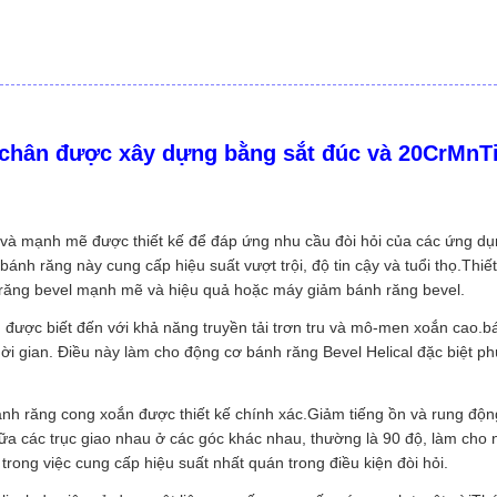
chân được xây dựng bằng sắt đúc và 20CrMnTi 
 và mạnh mẽ được thiết kế để đáp ứng nhu cầu đòi hỏi của các ứng dụn
ánh răng này cung cấp hiệu suất vượt trội, độ tin cậy và tuổi thọ.Thiế
 răng bevel mạnh mẽ và hiệu quả hoặc máy giảm bánh răng bevel.
 được biết đến với khả năng truyền tải trơn tru và mô-men xoắn cao.
hời gian. Điều này làm cho động cơ bánh răng Bevel Helical đặc biệt p
h răng cong xoắn được thiết kế chính xác.Giảm tiếng ồn và rung động t
các trục giao nhau ở các góc khác nhau, thường là 90 độ, làm cho nó 
rong việc cung cấp hiệu suất nhất quán trong điều kiện đòi hỏi.