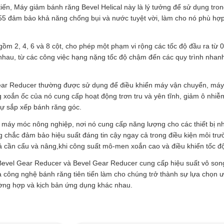
tiến, Máy giảm bánh răng Bevel Helical này là lý tưởng để sử dụng tron
 đảm bảo khả năng chống bụi và nước tuyệt vời, làm cho nó phù hợp c
ồm 2, 4, 6 và 8 cột, cho phép một phạm vi rộng các tốc độ đầu ra từ 0
c nhau, từ các công việc hạng nặng tốc độ chậm đến các quy trình nh
r Reducer thường được sử dụng để điều khiển máy vận chuyển, máy tr
xoắn ốc của nó cung cấp hoạt động trơn tru và yên tĩnh, giảm ô nhiễm t
 sự sắp xếp bánh răng góc.
máy móc nông nghiệp, nơi nó cung cấp năng lượng cho các thiết bị nh
chắc đảm bảo hiệu suất đáng tin cậy ngay cả trong điều kiện môi tr
 cả cần cẩu và nâng,khi công suất mô-men xoắn cao và điều khiển tốc 
vel Gear Reducer và Bevel Gear Reducer cung cấp hiệu suất vô song t
à công nghệ bánh răng tiên tiến làm cho chúng trở thành sự lựa chọn ưa
ường hợp và kịch bản ứng dụng khác nhau.