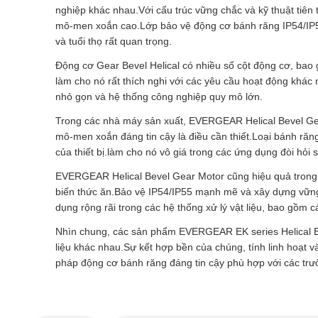
nghiệp khác nhau.Với cấu trúc vững chắc và kỹ thuật tiên 
mô-men xoắn cao.Lớp bảo vệ động cơ bánh răng IP54/IP55
và tuổi thọ rất quan trọng.
Động cơ Gear Bevel Helical có nhiều số cột động cơ, bao g
làm cho nó rất thích nghi với các yêu cầu hoạt động khá
nhỏ gọn và hệ thống công nghiệp quy mô lớn.
Trong các nhà máy sản xuất, EVERGEAR Helical Bevel Gea
mô-men xoắn đáng tin cậy là điều cần thiết.Loại bánh răng 
của thiết bị.làm cho nó vô giá trong các ứng dụng đòi hỏi
EVERGEAR Helical Bevel Gear Motor cũng hiệu quả trong 
biến thức ăn.Bảo vệ IP54/IP55 mạnh mẽ và xây dựng vững 
dụng rộng rãi trong các hệ thống xử lý vật liệu, bao gồm
Nhìn chung, các sản phẩm EVERGEAR EK series Helical Be
liệu khác nhau.Sự kết hợp bền của chúng, tính linh hoạt v
pháp động cơ bánh răng đáng tin cậy phù hợp với các tr