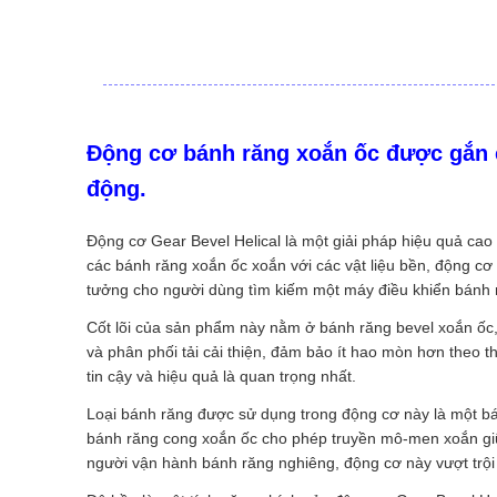
Động cơ bánh răng xoắn ốc được gắn 
động.
Động cơ Gear Bevel Helical là một giải pháp hiệu quả cao
các bánh răng xoắn ốc xoắn với các vật liệu bền, động cơ b
tưởng cho người dùng tìm kiếm một máy điều khiển bánh
Cốt lõi của sản phẩm này nằm ở bánh răng bevel xoắn ốc,
và phân phối tải cải thiện, đảm bảo ít hao mòn hơn theo t
tin cậy và hiệu quả là quan trọng nhất.
Loại bánh răng được sử dụng trong động cơ này là một bán
bánh răng cong xoắn ốc cho phép truyền mô-men xoắn giữa 
người vận hành bánh răng nghiêng, động cơ này vượt trội t