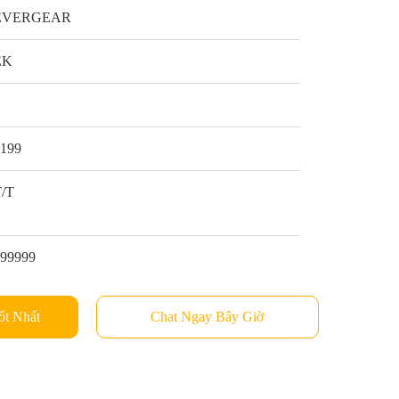
EVERGEAR
EK
1
$199
T/T
999999
ốt Nhất
Chat Ngay Bây Giờ