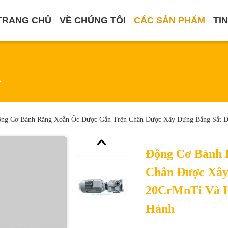
TRANG CHỦ
VỀ CHÚNG TÔI
CÁC SẢN PHẨM
TI
m
ng Cơ Bánh Răng Xoắn Ốc Được Gắn Trên Chân Được Xây Dựng Bằng Sắt 
Động Cơ Bánh 
Chân Được Xây
20CrMnTi Và H
Hành