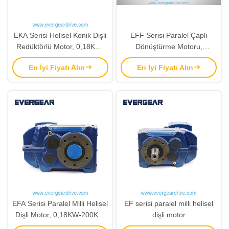
EKA Serisi Helisel Konik Dişli
EFF Serisi Paralel Çaplı
Redüktörlü Motor, 0,18KW-
Dönüştürme Motoru,
200KW Güç Aralığı ve 5-
0.18KW-200KW Güç aralığı
En İyi Fiyatı Alın
En İyi Fiyatı Alın
33000 Oran Aralığı, Boş Şaft
ve 200N.m-18000N.m çıkış
Özelliği
torklu C1-C5 korozyon
koruması özellikli
EFA Serisi Paralel Milli Helisel
EF serisi paralel milli helisel
Dişli Motor, 0,18KW-200KW
dişli motor
Güç Aralığı ve 200N.m-