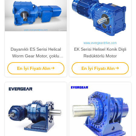
Dayanıklı ES Serisi Helical
EK Serisi Helisel Konik Dişli
Worm Gear Motor, çoklu
Redüktörlü Motor
montaj seçenekleri için
En İyi Fiyatı Alın
En İyi Fiyatı Alın
0.18KW-22KW güç aralığı ve
92N.m-4000N.m çıkış tork