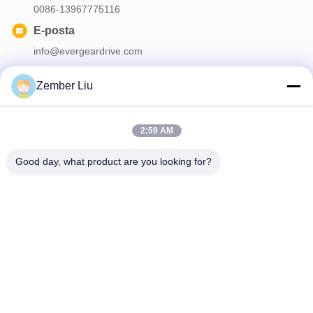
0086-13967775116
E-posta
info@evergeardrive.com
Zember Liu
Bültenimiz
2:59 AM
İndirimler ve daha fazlası için bültenimize abone olun.
Good day, what product are you looking for?
Bize Ulaşın