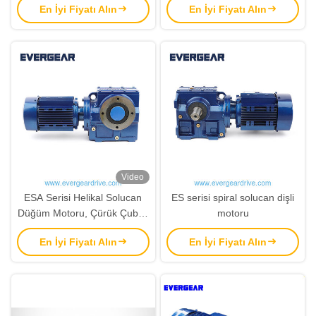
En İyi Fiyatı Alın
En İyi Fiyatı Alın
18000N.m Çıkış Torku
Video
ESA Serisi Helikal Solucan
ES serisi spiral solucan dişli
Düğüm Motoru, Çürük Çubuk
motoru
Çıkışı 0.18KW-22KW Güç
En İyi Fiyatı Alın
En İyi Fiyatı Alın
Arası ve 92N.m-4000N.m
Döner