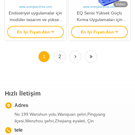
Video
Endüstriyel uygulamalar için
EQ Serisi Yüksek Güçlü
modüler tasarım ve yüksek
Kırma Uygulamaları için
şok karşıtı performanslı EQ
Modüler Tasarımlı Sağ Köşeli
En İyi Fiyatı Alın
En İyi Fiyatı Alın
Serisi Sağ Köşeli Gezegen
Gezegen Düğmesi
Düğmesi Redüktörü
Redüktörü
1
2
Hızlı İletişim
Adres
No.199 Wanshun yolu,Wanquan şehri,Pingyang
ilçesi,Wenzhou şehri,Zhejiang eyaleti, Çin
tele