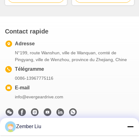
solution de transmission de
corrosion C5 pour une
puissance industrielle
durabilité améliorée et une
longue durée de vie
Contact rapide
Adresse
N°199, route Wanshun, ville de Wanquan, comté de
Pingyang, ville de Wenzhou, province du Zhejiang, Chine
Télégramme
0086-13967775116
E-mail
info@evergeardrive.com
Zember Liu
Notre newsletter