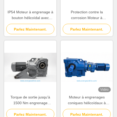
IP54 Moteur à engrenage à
Protection contre la
bouton hélicoïdal avec
corrosion Moteur à
matériau d'arbre 40Cr et
engrenage à bourdon
20CrMnTi Convient pour
Parlez Maintenant.
hélicoïdal C3 avec matériau
Parlez Maintenant.
diverses applications
d'arbre 40Cr et 20CrMnTi
industrielles
Idéal pour les travaux lourds
Vidéo
Torque de sortie jusqu'à
Moteur à engrenages
1500 Nm engrenage
coniques hélicoïdaux à
hélicoïdal à bourdon moteur
isolation de classe F offrant
pied monté à la bride monté
Parlez Maintenant.
une protection contre la
Parlez Maintenant.