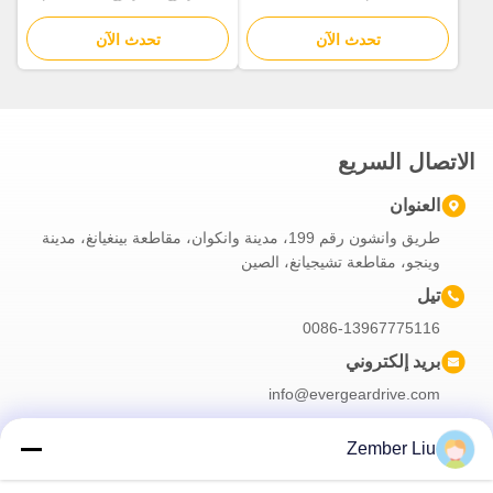
الصناعية
حماية C5 من التآكل لتحسين
تحدث الآن
تحدث الآن
المتانة وطول عمر الخدمة
الاتصال السريع
العنوان
طريق وانشون رقم 199، مدينة وانكوان، مقاطعة بينغيانغ، مدينة
وينجو، مقاطعة تشيجيانغ، الصين
تيل
0086-13967775116
بريد إلكتروني
info@evergeardrive.com
Zember Liu