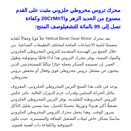
محرك تروس مخروطي حلزوني مثبت على القدم
مصنوع من الحديد الزهر و20CrMnTi وكفاءة
تصل إلى 95 بالمائة للتشغيلوصف المنتج:
يعد محرك Helical Bevel Gear Motor حلاً قويًا وفعالاً للغاية
مصممًا لتلبية الاحتياجات الملحة لمختلف التطبيقات الصناعية. من
خلال الجمع بين الهندسة المتقدمة للتروس المخروطي الحلزوني
والمواد المتينة، يوفر محرك التروس هذا أداءً فائقًا وموثوقية وطول
العمر. إن تصميمه المبتكر يجعله خيارًا مثاليًا للمستخدمين الذين
يبحثون عن مشغل تروس مخروطي قوي وفعال أو مخفض تروس
مخروطي.
يوجد في قلب هذا المنتج الترس المخروطي الحلزوني، المعروف
بناقل الحركة السلس وقدرات عزم الدوران العالية. على عكس
التروس المخروطية التقليدية، يوفر الترس المخروطي الحلزوني
تشغيلًا أكثر هدوءًا وتوزيعًا محسنًا للحمل، مما يضمن تقليل التآكل
بمرور الوقت. وهذا يجعل محرك التروس المخروطي الحلزوني
مناسبًا بشكل خاص لبيئات التشغيل الشاقة والمستمرة، حيث تكون
الموثوقية والكفاءة ذات أهمية قصوى.