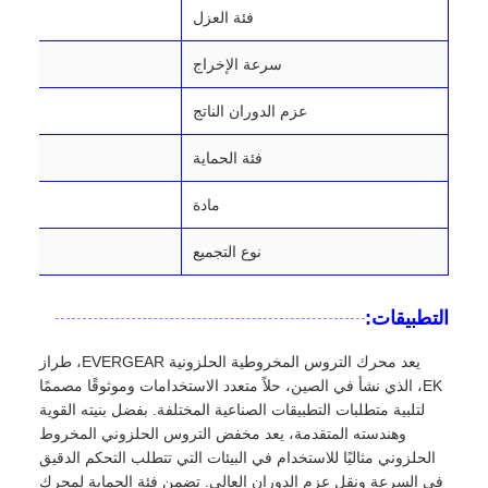
فئة العزل
سرعة الإخراج
عزم الدوران الناتج
فئة الحماية
مادة
نوع التجميع
التطبيقات:
يعد محرك التروس المخروطية الحلزونية EVERGEAR، طراز
EK، الذي نشأ في الصين، حلاً متعدد الاستخدامات وموثوقًا مصممًا
لتلبية متطلبات التطبيقات الصناعية المختلفة. بفضل بنيته القوية
وهندسته المتقدمة، يعد مخفض التروس الحلزوني المخروط
الحلزوني مثاليًا للاستخدام في البيئات التي تتطلب التحكم الدقيق
في السرعة ونقل عزم الدوران العالي. تضمن فئة الحماية لمحرك