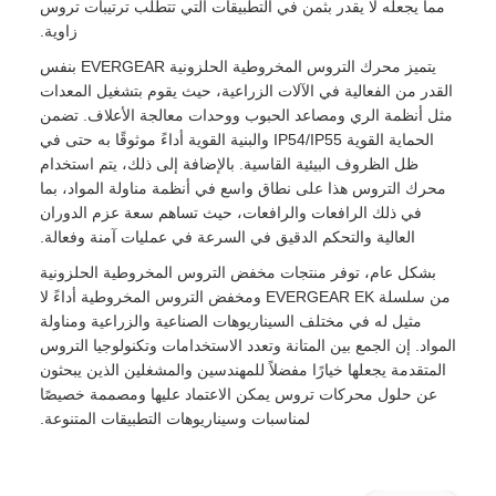
مما يجعله لا يقدر بثمن في التطبيقات التي تتطلب ترتيبات تروس
زاوية.
يتميز محرك التروس المخروطية الحلزونية EVERGEAR بنفس
القدر من الفعالية في الآلات الزراعية، حيث يقوم بتشغيل المعدات
مثل أنظمة الري ومصاعد الحبوب ووحدات معالجة الأعلاف. تضمن
الحماية القوية IP54/IP55 والبنية القوية أداءً موثوقًا به حتى في
ظل الظروف البيئية القاسية. بالإضافة إلى ذلك، يتم استخدام
محرك التروس هذا على نطاق واسع في أنظمة مناولة المواد، بما
في ذلك الرافعات والرافعات، حيث تساهم سعة عزم الدوران
العالية والتحكم الدقيق في السرعة في عمليات آمنة وفعالة.
بشكل عام، توفر منتجات مخفض التروس المخروطية الحلزونية
من سلسلة EVERGEAR EK ومخفض التروس المخروطية أداءً لا
مثيل له في مختلف السيناريوهات الصناعية والزراعية ومناولة
المواد. إن الجمع بين المتانة وتعدد الاستخدامات وتكنولوجيا التروس
المتقدمة يجعلها خيارًا مفضلاً للمهندسين والمشغلين الذين يبحثون
عن حلول محركات تروس يمكن الاعتماد عليها ومصممة خصيصًا
لمناسبات وسيناريوهات التطبيقات المتنوعة.