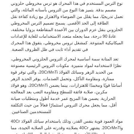
نوع الترس المستخدم في هذا المحرك هو ترس مخروطي حلزوني
مصمم بدقة. يتميز هذا النوع من التروس بأسنانه المائلة، والتي
تعمل تدريجيًا، مما يقلل من الضوضاء والاهتزاز مع زيادة كفاءة نقل
الطاقة إلى الحد الأقصى. يسمح تصميم الترس المخروطي
الحلزوني بنقل عزم الدوران بين الأعمدة المتقاطعة بزوايا مختلفة،
عادةً 90 درجة، مما يجعله متعدد الاستخدامات للغاية للإعدادات
الميكانيكية المتنوعة. كمشغل تروس مخروطي، يتفوق هذا المحرك
في تقديم أداء ثابت في ظل الظروف الصعبة.
تعد المتانة سمة أساسية لمحرك التروس الحلزوني المخروطي،
نظرًا لاستخدامه لمواد متميزة. مكونات التروس الرئيسية مصنوعة
من الحديد الزهر وسبائك الفولاذ 20CrMnTi، والتي توفر قوة
ممتازة، ومقاومة التآكل، وتحمل الصدمات. يوفر الحديد الزهر
أساسًا قويًا ومخمدًا للاهتزازات، بينما يضمن 20CrMnTi، وهو فولاذ
مكربن، صلابة فائقة للسطح ومقاومة التعب بعد المعالجة
الحرارية. يضمن هذا المزيج عمر خدمة أطول ومتطلبات صيانة
أقل، مما يجعل محرك التروس استثمارًا فعالاً من حيث التكلفة
للمستخدمين الصناعيين.
مواد العمود قوية بنفس القدر، وذلك باستخدام سبائك الفولاذ 40Cr
و20CrMnTi. يشتهر 40Cr بصلابته وقدرته على الصلابة الجيدة، مما