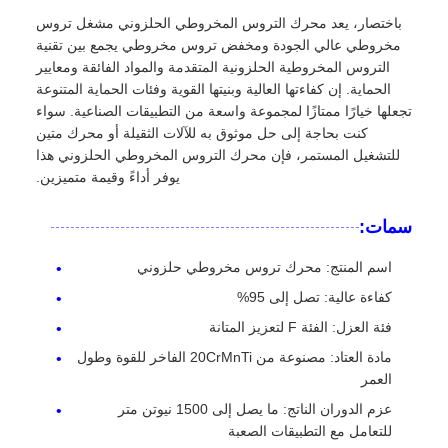
باختصار، يعد محرك التروس المخروطي الحلزوني مشغل تروس
مخروطي عالي الجودة ومخفض تروس مخروطي يجمع بين تقنية
التروس المخروطية الحلزونية المتقدمة والمواد الفائقة ومعايير
الحماية. إن كفاءتها العالية وبنيتها القوية وفئات الحماية المتنوعة
تجعلها خيارًا ممتازًا لمجموعة واسعة من التطبيقات الصناعية. سواء
كنت بحاجة إلى حل موثوق به للآلات الثقيلة أو محرك متين
للتشغيل المستمر، فإن محرك التروس المخروطي الحلزوني هذا
يوفر أداءً وقيمة متميزين.
سمات:
اسم المنتج: محرك تروس مخروطي حلزوني
كفاءة عالية: تصل إلى 95%
فئة العزل: الفئة F لتعزيز المتانة
مادة العتاد: مصنوعة من 20CrMnTi الفاخر للقوة وطول
العمر
عزم الدوران الناتج: ما يصل إلى 1500 نيوتن متر
للتعامل مع التطبيقات الصعبة