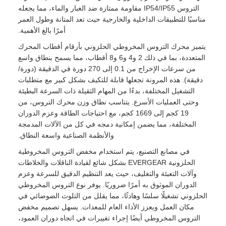
التروس IP54/IP55 مقاومة ممتازة ضد الغبار والماء، مما يجعله
مناسبًا للتطبيقات الداخلية والخارجية حيث تعد المتانة وطول العمر
أمرًا بالغ الأهمية.
يتميز محرك التروس المخروطي الحلزوني بأرقام أقطاب المحرك
المتعددة، بما في ذلك 2 و4 و6 و8 أقطاب، مما يسمح بنطاق واسع
من سرعات الإخراج من 0.1 إلى 270 دورة في الدقيقة (دورة/
دقيقة). هذه المرونة تجعلها قابلة للتكيف بشكل كبير مع متطلبات
التشغيل المختلفة، بدءًا من المهام الثقيلة ذات السرعة البطيئة
وحتى العمليات الأسرع. يتناسب نطاق وزن محرك التروس، من
19 كجم إلى 1669 كجم، مع احتياجات الطاقة وعزم الدوران
المختلفة، مما يضمن إمكانية دمجه في كل من الآلات المدمجة
والأنظمة الصناعية واسعة النطاق.
في مصانع التصنيع، يتم استخدام مخفض التروس المخروطية
الحلزونية EVERGEAR بشكل شائع لقيادة الناقلات والخلاطات
وآلات التعبئة والتغليف، حيث يعد التنظيم الدقيق للسرعة وعزم
الدوران الموثوق به أمرًا ضروريًا. يوفر نوع التروس المخروطي
الحلزوني تشغيلًا سلسًا وهادئًا، مما يقلل من التلوث الضوضائي في
مكان العمل ويعزز الأداء العام للمعدات. يسهل تصميم مخفض
التروس المخروطي أيضًا إجراء تغييرات في اتجاه دوران العمود،