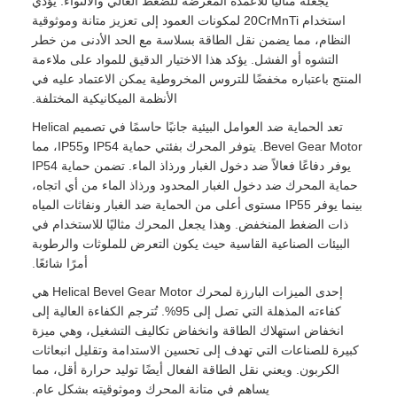
يجعله مثاليًا للأعمدة المعرضة للضغط العالي والالتواء. يؤدي
استخدام 20CrMnTi لمكونات العمود إلى تعزيز متانة وموثوقية
النظام، مما يضمن نقل الطاقة بسلاسة مع الحد الأدنى من خطر
التشوه أو الفشل. يؤكد هذا الاختيار الدقيق للمواد على ملاءمة
المنتج باعتباره مخفضًا للتروس المخروطية يمكن الاعتماد عليه في
الأنظمة الميكانيكية المختلفة.
تعد الحماية ضد العوامل البيئية جانبًا حاسمًا في تصميم Helical
Bevel Gear Motor. يتوفر المحرك بفئتي حماية IP54 وIP55، مما
يوفر دفاعًا فعالاً ضد دخول الغبار ورذاذ الماء. تضمن حماية IP54
حماية المحرك ضد دخول الغبار المحدود ورذاذ الماء من أي اتجاه،
بينما يوفر IP55 مستوى أعلى من الحماية ضد الغبار ونفاثات المياه
ذات الضغط المنخفض. وهذا يجعل المحرك مثاليًا للاستخدام في
البيئات الصناعية القاسية حيث يكون التعرض للملوثات والرطوبة
أمرًا شائعًا.
إحدى الميزات البارزة لمحرك Helical Bevel Gear Motor هي
كفاءته المذهلة التي تصل إلى 95%. تُترجم الكفاءة العالية إلى
انخفاض استهلاك الطاقة وانخفاض تكاليف التشغيل، وهي ميزة
كبيرة للصناعات التي تهدف إلى تحسين الاستدامة وتقليل انبعاثات
الكربون. ويعني نقل الطاقة الفعال أيضًا توليد حرارة أقل، مما
يساهم في متانة المحرك وموثوقيته بشكل عام.