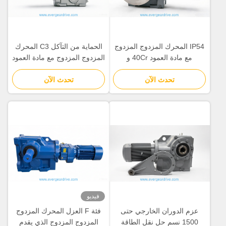
IP54 المحرك المزدوج المزدوج
الحماية من التآكل C3 المحرك
مع مادة العمود 40Cr و
المزدوج المزدوج مع مادة العمود
20CrMnTi مناسب لتطبيقات
40Cr و 20CrMnTi مثالية
تحدث الآن
صناعية مختلفة
تحدث الآن
للخدمات الثقيلة
فيديو
عزم الدوران الخارجي حتى
فئة F العزل المحرك المزدوج
1500 نسم حل نقل الطاقة
المزدوج المزدوج الذي يقدم