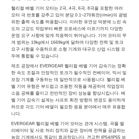
헬리컬 베벨 기어 모터는 2극, 4극, 6극, 8극을 포함한 여러
모터 극 번호를 갖추고 있어 분당 0.1~270회전(r/min)의 광범
위한 출력 속도를 허용합니다. 이러한 유연성 덕분에 느린 속
도의 고강도 작업부터 빠른 프로세스에 이르기까지 다양한
운영 요구 사항에 맞게 적응력이 뛰어납니다. 기어 모터의 무
게 범위는 19kg에서 1669kg에 달하며 다양한 전력 및 토크
요구 사항을 수용하므로 소형 기계와 대규모 산업 시스템 모
두에 통합될 수 있습니다.
제조 공장에서 EVERGEAR 헬리컬 베벨 기어 감속기는 정확
한 속도 조절과 안정적인 토크가 필수적인 컨베이어, 믹서 및
포장 기계를 구동하는 데 일반적으로 사용됩니다. 헬리컬 베
벨 기어 유형은 부드럽고 조용한 작동을 제공하여 작업장의
소음 공해를 줄이고 전반적인 장비 성능을 향상시킵니다. 베
벨 기어 감속기 설계는 샤프트 회전 방향의 변경도 용이하게
하므로 각도 기어 배열이 필요한 응용 분야에서 매우 유용합
니다.
EVERGEAR 헬리컬 베벨 기어 모터는 관개 시스템, 곡물 엘
리베이터 및 사료 처리 장치와 같은 장비에 전력을 공급하는
농업 기계에서도 똑같이 효과적입니다. 견고한 IP54/IP55 보