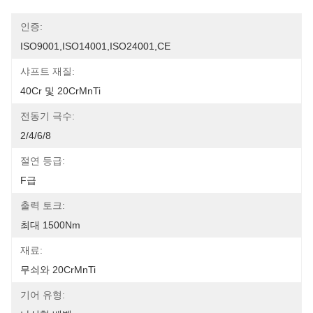
인증:
ISO9001,ISO14001,ISO24001,CE
샤프트 재질:
40Cr 및 20CrMnTi
전동기 극수:
2/4/6/8
절연 등급:
F급
출력 토크:
최대 1500Nm
재료:
무쇠와 20CrMnTi
기어 유형: