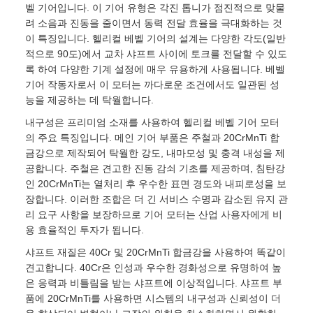
벨 기어입니다. 이 기어 유형은 각진 톱니가 점진적으로 맞물
려 소음과 진동을 줄이면서 동력 전달 효율을 극대화하는 것
이 특징입니다. 헬리컬 베벨 기어의 설계는 다양한 각도(일반
적으로 90도)에서 교차 샤프트 사이에 토크를 전달할 수 있도
록 하여 다양한 기계 설정에 매우 유용하게 사용됩니다. 베벨
기어 작동자로서 이 모터는 까다로운 조건에서도 일관된 성
능을 제공하는 데 탁월합니다.
내구성은 프리미엄 소재를 사용하여 헬리컬 베벨 기어 모터
의 주요 특징입니다. 메인 기어 부품은 주철과 20CrMnTi 합
금강으로 제작되어 탁월한 강도, 내마모성 및 충격 내성을 제
공합니다. 주철은 견고한 진동 감쇠 기초를 제공하며, 침탄강
인 20CrMnTi는 열처리 후 우수한 표면 경도와 내피로성을 보
장합니다. 이러한 조합은 더 긴 서비스 수명과 감소된 유지 관
리 요구 사항을 보장하므로 기어 모터는 산업 사용자에게 비
용 효율적인 투자가 됩니다.
샤프트 재질은 40Cr 및 20CrMnTi 합금강을 사용하여 똑같이
견고합니다. 40Cr은 인성과 우수한 경화성으로 유명하여 높
은 응력과 비틀림을 받는 샤프트에 이상적입니다. 샤프트 부
품에 20CrMnTi를 사용하면 시스템의 내구성과 신뢰성이 더