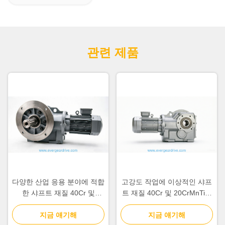
관련 제품
다양한 산업 응용 분야에 적합
고강도 작업에 이상적인 샤프
한 샤프트 재질 40Cr 및
트 재질 40Cr 및 20CrMnTi를
20CrMnTi를 갖춘 IP54 헬리
갖춘 부식 방지 C3 헬리컬 베
컬 베벨 기어 모터
지금 얘기해
벨 기어 모터
지금 얘기해