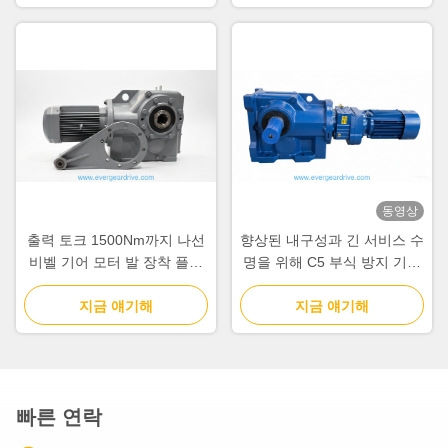
동영상
출력 토크 1500Nm까지 나선
향상된 내구성과 긴 서비스 수
비벨 기어 모터 발 장착 플랜
명을 위해 C5 부식 방지 기능
지 장착 산업 전력 전송 솔루
을 제공하는 클래스 F 절연 헬
지금 얘기해
션
리컬 베벨 기어드 모터
지금 얘기해
빠른 연락