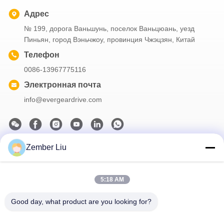
Адрес
№ 199, дорога Ваньшунь, поселок Ваньцюань, уезд
Пиньян, город Вэньчжоу, провинция Чжэцзян, Китай
Телефон
0086-13967775116
Электронная почта
info@evergeardrive.com
Zember Liu
Наш информационный бюллетень
Подпишитесь на нашу рассылку, чтобы получать скидки и
5:18 AM
многое другое.
Good day, what product are you looking for?