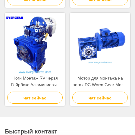
диапазоном мощности 0,06
Диапазон температуры
~ 22 кВт
работы от минус 20 до 80
градусов по Цельсию
Ноги Монтаж RV червя
Мотор для монтажа на
Гейрбокс Алюминиевый
ногах DC Worm Gear Motor,
червя Гейр Мотор
включая редуктор Worm
Алюминиевый Конструкция
чат сейчас
Gear Perfect для
чат сейчас
Прочный и легкий
упаковочного
Подходящий
оборудования и
автоматизация
автоматизированных
сборочных линий
Быстрый контакт