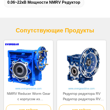
0.06~22кВ Мощности NMRV Редуктор
Сопутствующие Продукты
NMRV Reducer Worm Gear
Редуктор редуктора RV
с корпусом из
Редуктор редуктора RV
алюминиевого сплава,
Выходной крутящий
закаленным валом червя и
чат сейчас
момент 2,6 до 1760 Нм
чат сейчас