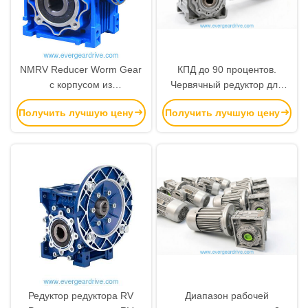
NMRV Reducer Worm Gear
КПД до 90 процентов.
с корпусом из
Червячный редуктор для
алюминиевого сплава,
автофургона. Диапазон
Получить лучшую цену
Получить лучшую цену
закаленным валом червя и
мощности: от 0,06 до 22
диапазоном мощности 0,06
кВт. Синий или серебристый
~ 22 кВт
цвет. Разработан для
длительного срока службы.
Редуктор редуктора RV
Диапазон рабочей