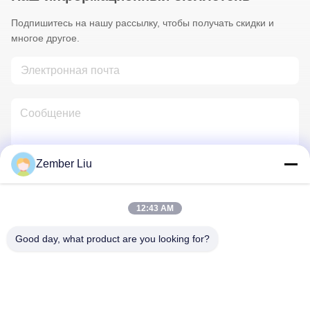
Подпишитесь на нашу рассылку, чтобы получать скидки и
многое другое.
Zember Liu
Свяжитесь С Нами
12:43 AM
Good day, what product are you looking for?
Политика конфиденциальности
|
Карта сайта
| Китай хорошо.
Качество Встроенный спиральный механизм Доставщик. 2026
ZHEJIANG EVERGEAR DRIVE CO.,LTD Все. Все права
защищены.