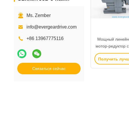
Ms. Zember
info@evergeardrive.com
+86 13967775116
Мощный линейн
мотор-редуктор 
обработанными 
Получить луч
высокой грузоп
для сталелитейн
Связаться сейчас
завод