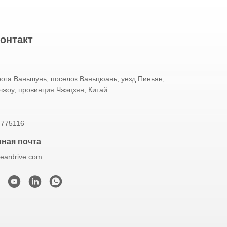
онтакт
ога Ваньшунь, поселок Ваньцюань, уезд Пиньян,
чжоу, провинция Чжэцзян, Китай
7775116
ная почта
eardrive.com