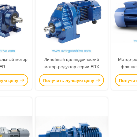
альный мотор
Линейный цилиндрический
Мотор-ре
 ER
мотор-редуктор серии ERX
фланце
встро
шую цену
Получить лучшую цену
Получи
редук
мощнос
передаточ