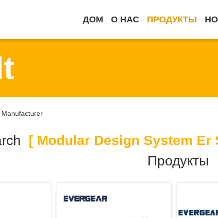
ДОМ
О НАС
ПРОДУКТЫ
НО
t
 Manufacturer
arch
[ Modular Design System Er S
Продукты