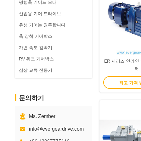
평행축 기어드 모터
산업용 기어 드라이브
유성 기어는 권투합니다
축 장착 기어박스
가변 속도 감속기
RV 워크 기어박스
ER 시리즈 인라인
터
삼상 교류 전동기
최고 가격
문의하기
Ms. Zember
info@evergeardrive.com