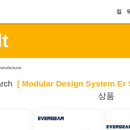
집
t
anufacturer
arch
[ Modular Design System Er S
상품