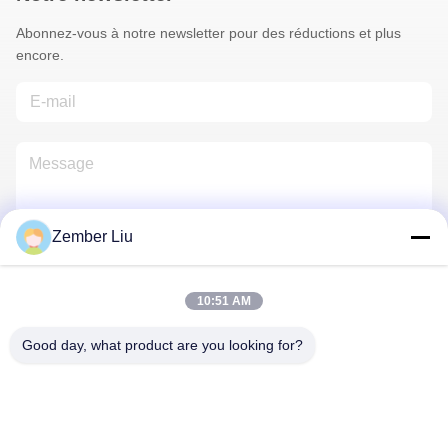
Abonnez-vous à notre newsletter pour des réductions et plus
encore.
Zember Liu
Nous Contacter
10:51 AM
Good day, what product are you looking for?
Politique de confidentialité
|
Plan du site
| La Chine est bonne.
Qualité Moteur d'engrenage hélicoïdal en ligne Fournisseur.
Copyright © 2026 ZHEJIANG EVERGEAR DRIVE CO.,LTD Tout.
Les droits sont réservés.