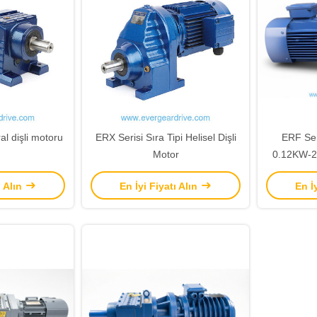
ral dişli motoru
ERX Serisi Sıra Tipi Helisel Dişli
ERF Ser
Motor
0.12KW-2
3.4 ′′ 28
ı Alın
En İyi Fiyatı Alın
En İ
Hel