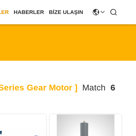
LER
HABERLER
BIZE ULAŞIN
eries Gear Motor ]
Match
6