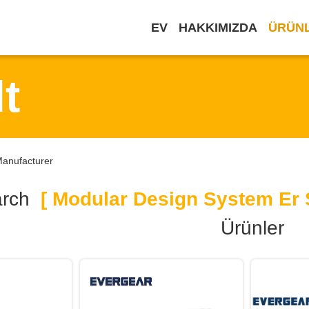
EV
HAKKIMIZDA
ÜRÜN
t
Manufacturer
arch
[ Modular Design System Er S
Ürünler