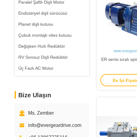
Paralel Şaftlı Dişli Motor
Endüstriyel dişli sürücüsü
Planet dişli kutusu
Çubuk montajlı vites kutusu
Değişken Hızlı Redüktör
RV Sonsuz Dişli Redüktör
ER serisi sıralı spi
Üç Fazlı AC Motor
En İyi Fiyat
Bize Ulaşın
Ms. Zember
info@evergeardrive.com