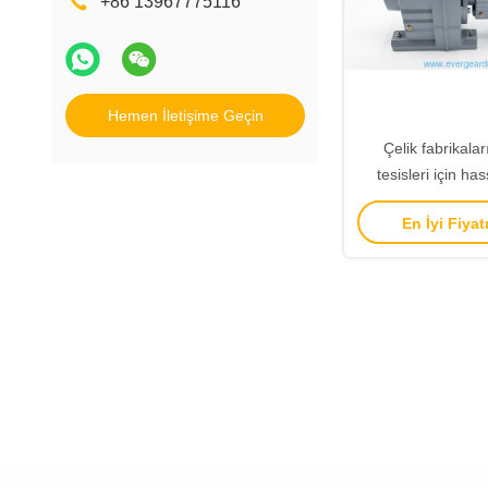
+86 13967775116
Hemen İletişime Geçin
Çelik fabrikala
tesisleri için ha
dişliler ve yüksek
En İyi Fiyat
ile ağır görevli sır
moto