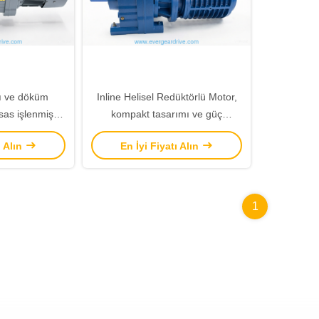
rı ve döküm
Inline Helisel Redüktörlü Motor,
ssas işlenmiş
kompakt tasarımı ve güç
 yük kapasitesi
aktarımıyla endüstriyel
ı Alın
En İyi Fiyatı Alın
alı spiral dişli
otomasyon uygulamaları için
ru
dayanıklı ve çözüm
1