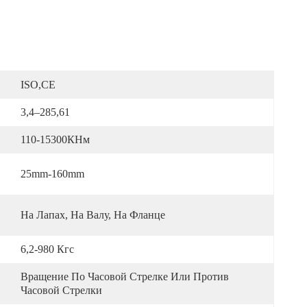
ISO,CE
3,4–285,61
110-15300КНм
25mm-160mm
На Лапах, На Валу, На Фланце
6,2-980 Кгс
Вращение По Часовой Стрелке Или Против 
Часовой Стрелки