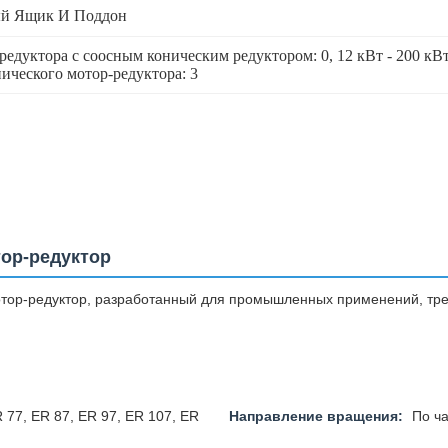
й Ящик И Поддон
редуктора с соосным коническим редуктором: 0
, 
12 кВт - 200 кВ
ческого мотор-редуктора: 3
ор-редуктор
тор-редуктор, разработанный для промышленных применений, тр
 77, ER 87, ER 97, ER 107, ER
Направление вращения:
По ча