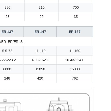
380
510
700
23
29
35
ER 137
ER 147
ER 167
ER..ER/ER..S..
5.5-75
11-110
11-160
5.22-223.2
4.93-162.1
10.43-224.6
6800
11050
15300
248
420
762