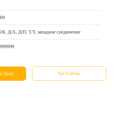
1
$69
/К, Д/А, Д/П, Т/Т, западное соединение
9999999
ю Цену
Чат Сейчас