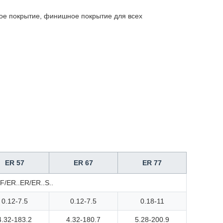
е покрытие, финишное покрытие для всех
ER 57
ER 67
ER 77
/ER..ER/ER..S..
0.12-7.5
0.12-7.5
0.18-11
4.32-183.2
4.32-180.7
5.28-200.9