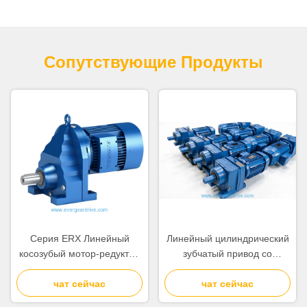
Сопутствующие Продукты
Серия ERX Линейный
Линейный цилиндрический
косозубый мотор-редуктор
зубчатый привод со
со сплошным валом и
сплошным валом,
одинарной передачей,
чат сейчас
разработанный с
чат сейчас
метод охлаждения с
использованием метода