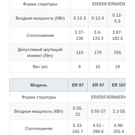
Форма структуры
ER/ERF/ERM/ERX/ERX
0.12-
Входная мощность (КВт)
0.12-3
0.12-3
5.5
3.37-
3.4-
3.87-
Соотношение
136
133.3
182.6
1
Допустимый крутящий
110
170
255
момент (Nm)
Вес (кг)
8
15
18
Модель
ER 87
ER 97
ER 107
E
Форма структуры
ER/ERF/ERM/ERX/ERXF
0.55-
Входная мощность (КВт)
0.55-37
2.2-55
5
22
5.33-
4.52 -
4.98-
Соотношение
245.7
280.6
255.4