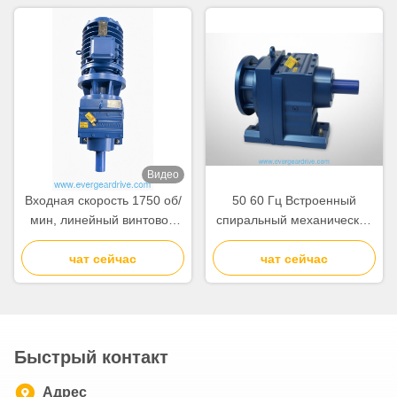
самовентиляцией или
самовентиляции или
принудительной
принудительной
вентиляцией,
вентиляции,
обеспечивающий
обеспечивающего работу.
стабильность и работу
Видео
Входная скорость 1750 об/
50 60 Гц Встроенный
мин, линейный винтовой
спиральный механический
мотор-редуктор,
коробка передач Мотор
одноступенчатый редуктор
чат сейчас
предлагает выходной
чат сейчас
с цельным валом,
крутящий момент 110
выходной путь, идеально
15300 КНм Подходит для
подходящий для
систем промышленной
конвейерных систем
автоматизации
Быстрый контакт
Адрес