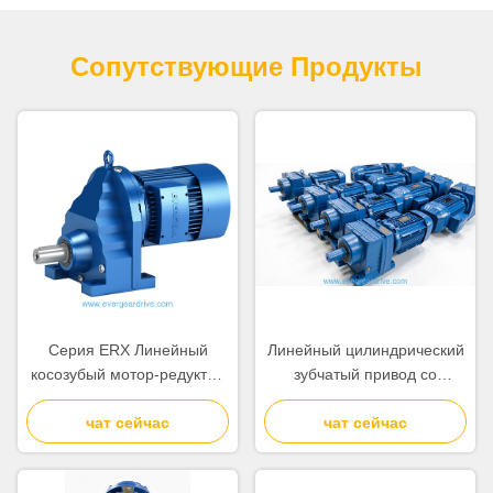
Сопутствующие Продукты
Серия ERX Линейный
Линейный цилиндрический
косозубый мотор-редуктор
зубчатый привод со
со сплошным валом и
сплошным валом,
одинарной передачей,
чат сейчас
разработанный с
чат сейчас
метод охлаждения с
использованием метода
самовентиляцией или
самовентиляции или