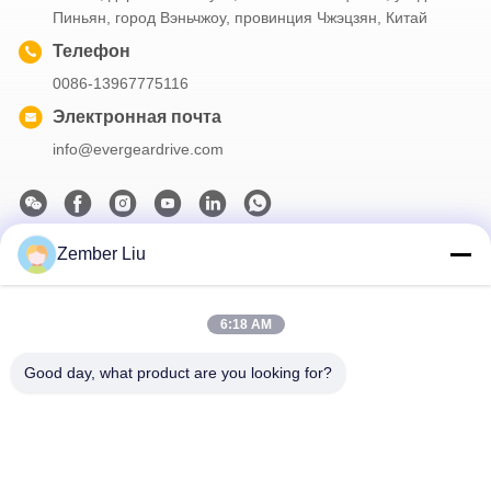
Пиньян, город Вэньчжоу, провинция Чжэцзян, Китай
Телефон
0086-13967775116
Электронная почта
info@evergeardrive.com
Zember Liu
Наш информационный бюллетень
Подпишитесь на нашу рассылку, чтобы получать скидки и
6:18 AM
многое другое.
Good day, what product are you looking for?