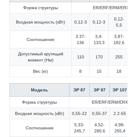
Форма структуры
ER/ERF/ERM/ERX/ERXF
0,12-
Входная мощность (кВт)
0,12-3
0,12-3
5,5
3.37-
3,4-
3,87-
Соотношение
136
133,3
182,6
1
Допустимый крутящий
110
170
255
момент (Нм)
Вес (кг)
8
15
18
Модель
ЭР 87
ЭР 97
ЭР 107
Э
Форма структуры
ER/ERF/ERM/ERX/ERXF
Входная мощность (кВт)
0,55-22
0,55-37
2.2-55
5
5,33-
4,52-
4,98-
5
Соотношение
245,7
280,6
255,4
2