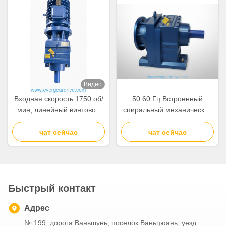
принудительной
принудительной
вентиляцией,
вентиляции,
обеспечивающий
обеспечивающего работу.
стабильность и работу
Видео
Входная скорость 1750 об/
50 60 Гц Встроенный
мин, линейный винтовой
спиральный механический
мотор-редуктор,
коробка передач Мотор
одноступенчатый редуктор
чат сейчас
предлагает выходной
чат сейчас
с цельным валом,
крутящий момент 110
выходной путь, идеально
15300 КНм Подходит для
подходящий для
систем промышленной
конвейерных систем
автоматизации
Быстрый контакт
Адрес
№ 199, дорога Ваньшунь, поселок Ваньцюань, уезд