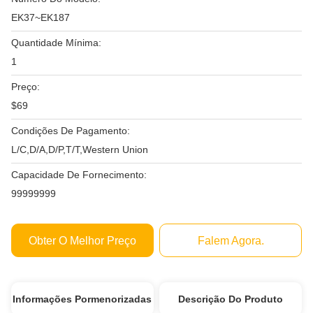
EK37~EK187
Quantidade Mínima:
1
Preço:
$69
Condições De Pagamento:
L/C,D/A,D/P,T/T,Western Union
Capacidade De Fornecimento:
99999999
Obter O Melhor Preço
Falem Agora.
Informações Pormenorizadas
Descrição Do Produto