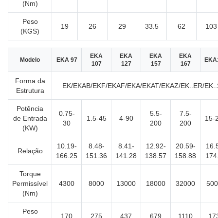
(Nm)
Peso
19
26
29
33.5
62
103
(KGS)
EKA
EKA
EKA
EKA
Modelo
EKA 97
EKA
107
127
157
167
Forma da
EK/EKAB/EKF/EKAF/EKA/EKAT/EKAZ/EK..ER/EK..
Estrutura
Potência
0.75-
5.5-
7.5-
de Entrada
1.5-45
4-90
15-
30
200
200
(KW)
10.19-
8.48-
8.41-
12.92-
20.59-
16.
Relação
166.25
151.36
141.28
138.57
158.88
174
Torque
Permissível
4300
8000
13000
18000
32000
500
(Nm)
Peso
170
275
437
679
1110
17