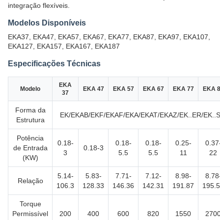
integração flexíveis.
Modelos Disponíveis
EKA37, EKA47, EKA57, EKA67, EKA77, EKA87, EKA97, EKA107,
EKA127, EKA157, EKA167, EKA187
Especificações Técnicas
EKA
Modelo
EKA 47
EKA 57
EKA 67
EKA 77
EKA 
37
Forma da
EK/EKAB/EKF/EKAF/EKA/EKAT/EKAZ/EK..ER/EK..
Estrutura
Potência
0.18-
0.18-
0.18-
0.25-
0.37
de Entrada
0.18-3
3
5.5
5.5
11
22
(KW)
5.14-
5.83-
7.71-
7.12-
8.98-
8.78
Relação
106.3
128.33
146.36
142.31
191.87
195.
Torque
Permissível
200
400
600
820
1550
270