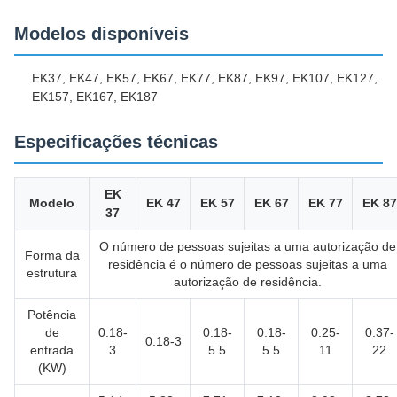
Modelos disponíveis
EK37, EK47, EK57, EK67, EK77, EK87, EK97, EK107, EK127,
EK157, EK167, EK187
Especificações técnicas
EK
Modelo
EK 47
EK 57
EK 67
EK 77
EK 87
37
O número de pessoas sujeitas a uma autorização de
Forma da
residência é o número de pessoas sujeitas a uma
estrutura
autorização de residência.
Potência
de
0.18-
0.18-
0.18-
0.25-
0.37-
0.18-3
entrada
3
5.5
5.5
11
22
(KW)