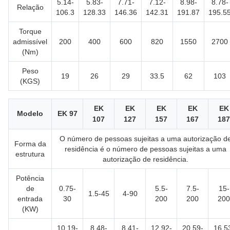
5.14-
5.83-
7.71-
7.12-
8.98-
8.78-
Relação
106.3
128.33
146.36
142.31
191.87
195.5
Torque
admissível
200
400
600
820
1550
2700
(Nm)
Peso
19
26
29
33.5
62
103
(KGS)
EK
EK
EK
EK
EK
Modelo
EK 97
107
127
157
167
187
O número de pessoas sujeitas a uma autorização d
Forma da
residência é o número de pessoas sujeitas a uma
estrutura
autorização de residência.
Potência
de
0.75-
5.5-
7.5-
15-
1.5-45
4-90
entrada
30
200
200
200
(KW)
10.19-
8.48-
8.41-
12.92-
20.59-
16.5