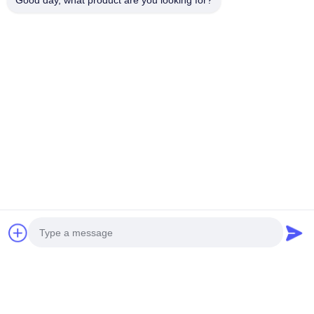
Good day, what product are you looking for?
Motorredutor Helicoidal Em Linha Com Relação De 5-3
Produtos Relacionados
Motorredutor cônico
helicoidal da série EKA com
faixa de potência de