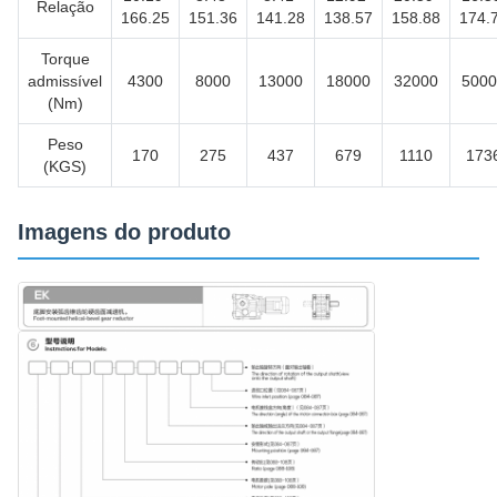
Relação
166.25
151.36
141.28
138.57
158.88
174.
Torque
admissível
4300
8000
13000
18000
32000
5000
(Nm)
Peso
170
275
437
679
1110
173
(KGS)
Imagens do produto