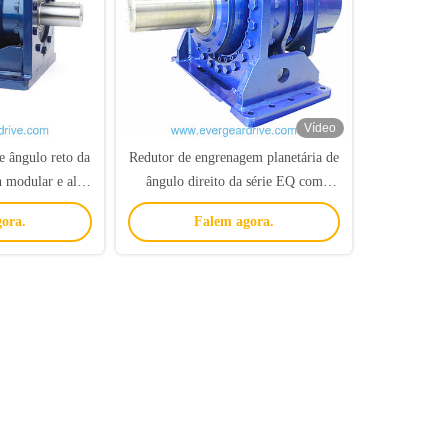
Vídeo
e ângulo reto da
Redutor de engrenagem planetária de
 modular e alto
ângulo direito da série EQ com
-choque para
projeto modular para aplicações de
ora.
Falem agora.
dustriais
trituração de alta potência