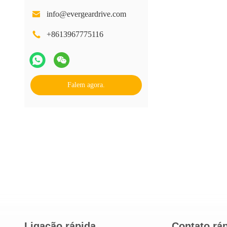
info@evergeardrive.com
+8613967775116
Falem agora.
Ligação rápida
Contato rá