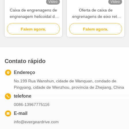
Vídeo
Vídeo
Caixa de engrenagens de
Oferta de caixa de
engrenagem helicoidal de
engrenagens de eixo reto
alto binário da série EH3HH
cônico helicoidal de
com caixa de ferro fundido e
Falem agora.
acionamento de
Falem agora.
flange de entrada IEC para
engrenagem industrial e
acionamento de
potência mecânica para
engrenagens industriais
máquinas industriais
pesadas
Contato rápido
Endereço
No.199 Rua Wanshun, cidade de Wanquan, condado de
Pingyang, cidade de Wenzhou, província de Zhejiang, China
telefone
0086-13967775116
E-mail
info@evergeardrive.com