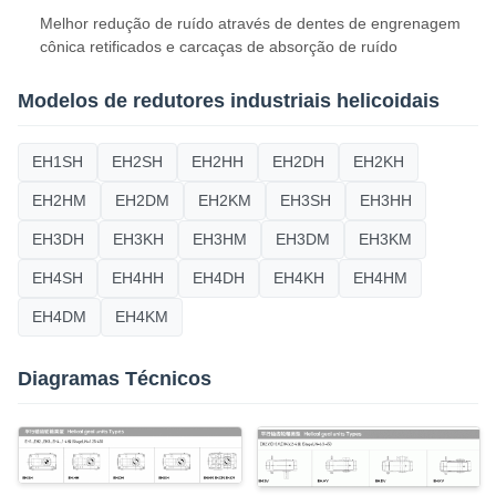
Melhor redução de ruído através de dentes de engrenagem
cônica retificados e carcaças de absorção de ruído
Modelos de redutores industriais helicoidais
EH1SH
EH2SH
EH2HH
EH2DH
EH2KH
EH2HM
EH2DM
EH2KM
EH3SH
EH3HH
EH3DH
EH3KH
EH3HM
EH3DM
EH3KM
EH4SH
EH4HH
EH4DH
EH4KH
EH4HM
EH4DM
EH4KM
Diagramas Técnicos