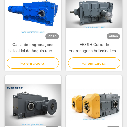
Vídeo
Vídeo
Caixa de engrenagens
EB3SH Caixa de
helicoidal de ângulo reto de
engrenagens helicoidal com
90 graus da série EB com
gama de potência de 4KW-
alcance de potência de
Falem agora.
4823KW Sistema de design
Falem agora.
4KW-4823KW e design
modular e redução de ruído
modular para acionamento
para equipamentos pesados
de engrenagens industriais