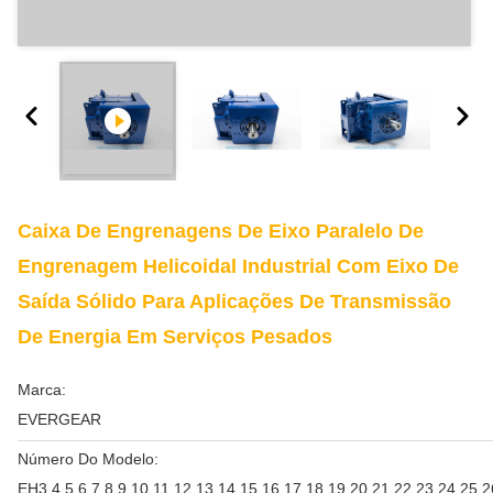
Caixa De Engrenagens De Eixo Paralelo De
Engrenagem Helicoidal Industrial Com Eixo De
Saída Sólido Para Aplicações De Transmissão
De Energia Em Serviços Pesados
Marca:
EVERGEAR
Número Do Modelo:
EH3,4,5,6,7,8,9,10,11,12,13,14,15,16,17,18,19,20,21,22,23,24,25,2